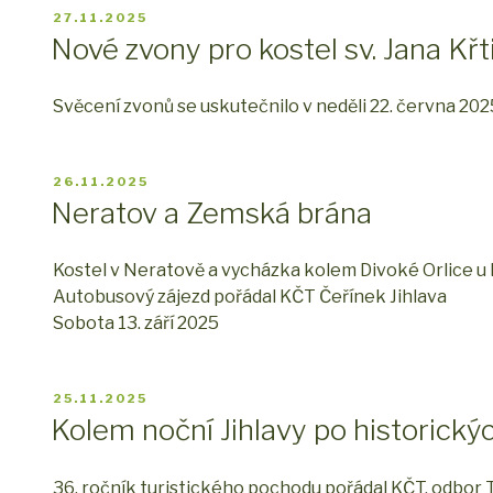
PUBLIKOVÁNO
27.11.2025
Nové zvony pro kostel sv. Jana Křti
Svěcení zvonů se uskutečnilo v neděli 22. června 20
PUBLIKOVÁNO
26.11.2025
Neratov a Zemská brána
Kostel v Neratově a vycházka kolem Divoké Orlice u K
Autobusový zájezd pořádal KČT Čeřínek Jihlava
Sobota 13. září 2025
PUBLIKOVÁNO
25.11.2025
Kolem noční Jihlavy po historic
36. ročník turistického pochodu pořádal KČT, odbor T