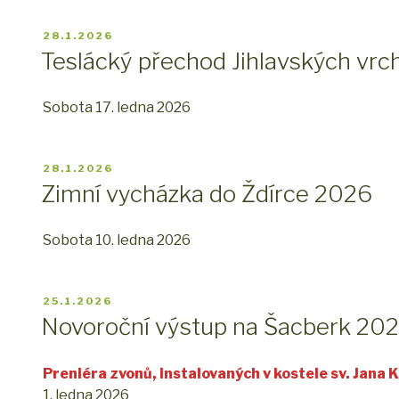
PUBLIKOVÁNO
28.1.2026
Teslácký přechod Jihlavských vrc
Sobota 17. ledna 2026
PUBLIKOVÁNO
28.1.2026
Zimní vycházka do Ždírce 2026
Sobota 10. ledna 2026
PUBLIKOVÁNO
25.1.2026
Novoroční výstup na Šacberk 20
Preniéra zvonů, instalovaných v kostele sv. Jana Kř
1. ledna 2026