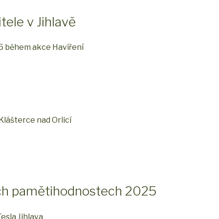
tele v Jihlavě
25 během akce Havíření
lášterce nad Orlicí
kých pamětihodnostech 2025
esla Jihlava