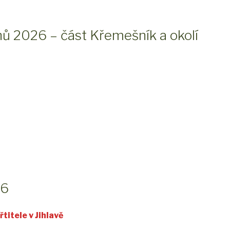
hů 2026 – část Křemešník a okolí
26
titele v Jihlavě