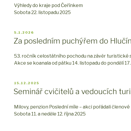
Výhledy do kraje pod Čeřínkem
Sobota 22. listopadu 2025
PUBLIKOVÁNO
5.1.2026
Za posledním puchýřem do Hlučí
53. ročník celostátního pochodu na závěr turistické
Akce se koanala od pátku 14. listopadu do pondělí 17.
PUBLIKOVÁNO
15.12.2025
Seminář cvičitelů a vedoucích tur
Milovy, penzion Poslední míle – akci pořádali členov
Sobota 11. a neděle 12. října 2025