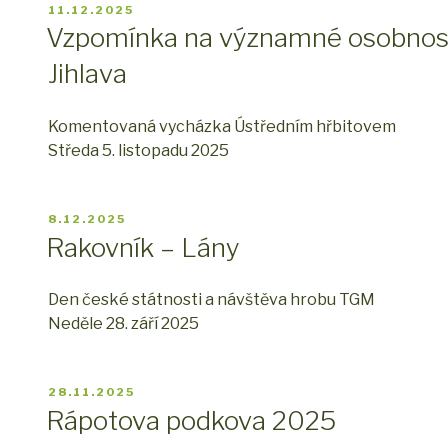
PUBLIKOVÁNO
11.12.2025
Vzpomínka na významné osobnosti
Jihlava
Komentovaná vycházka Ústředním hřbitovem
Středa 5. listopadu 2025
PUBLIKOVÁNO
8.12.2025
Rakovník – Lány
Den české státnosti a návštěva hrobu TGM
Neděle 28. září 2025
PUBLIKOVÁNO
28.11.2025
Rápotova podkova 2025