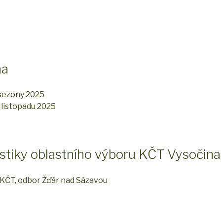
na
 sezony 2025
 listopadu 2025
istiky oblastního výboru KČT Vysočina
é KČT, odbor Žďár nad Sázavou