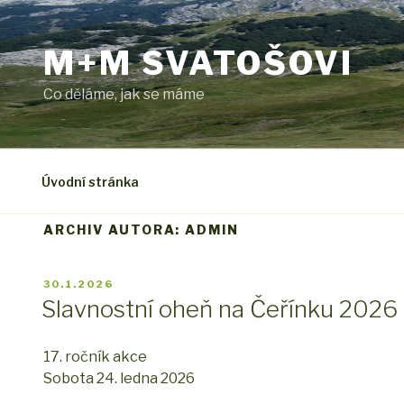
Přejít
k
M+M SVATOŠOVI
obsahu
webu
Co děláme, jak se máme
Úvodní stránka
ARCHIV AUTORA:
ADMIN
PUBLIKOVÁNO
30.1.2026
Slavnostní oheň na Čeřínku 2026
17. ročník akce
Sobota 24. ledna 2026