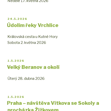
Neděle 17. května 2026
PUBLIKOVÁNO
24.5.2026
Údolím řeky Vrchlice
Královská cesta u Kutné Hory
Sobota 2. května 2026
PUBLIKOVÁNO
1.5.2026
Velký Beranov a okolí
Úterý 28. dubna 2026
PUBLIKOVÁNO
1.5.2026
Praha – návštěva Vítkova se Sokoly a
procházka Žižkovem