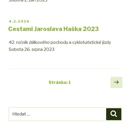
PUBLIKOVÁNO
4.2.2026
Cestami Jaroslava Haška 2023
42. ročník dálkového pochodu a cykloturistické jízdy
Sobota 26. srpna 2023
Navigace
Další
Stránka:
1
strá
pro
příspěvky
Hledat:
Hledán