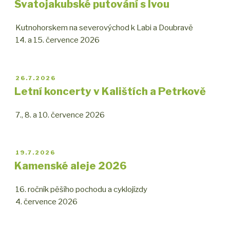
Svatojakubské putování s Ivou
Kutnohorskem na severovýchod k Labi a Doubravě
14. a 15. července 2026
PUBLIKOVÁNO
26.7.2026
Letní koncerty v Kalištích a Petrkově
7., 8. a 10. července 2026
PUBLIKOVÁNO
19.7.2026
Kamenské aleje 2026
16. ročník pěšího pochodu a cyklojízdy
4. července 2026