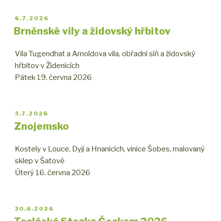
PUBLIKOVÁNO
6.7.2026
Brněnské vily a židovský hřbitov
Vila Tugendhat a Arnoldova vila, obřadní síň a židovský
hřbitov v Židenicích
Pátek 19. června 2026
PUBLIKOVÁNO
3.7.2026
Znojemsko
Kostely v Louce, Dyji a Hnanicích, vinice Šobes, malovaný
sklep v Šatově
Úterý 16. června 2026
PUBLIKOVÁNO
30.6.2026