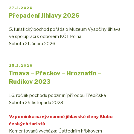
PUBLIKOVÁNO
27.2.2026
Přepadení Jihlavy 2026
5. turistický pochod pořádalo Muzeum Vysočiny Jihlava
ve spolupráci s odborem KČT Polná
Sobota 21. února 2026
PUBLIKOVÁNO
25.2.2026
Trnava – Přeckov – Hroznatín –
Rudíkov 2023
16. ročník pochodu podzimní přírodou Třebíčska
Sobota 25. listopadu 2023
Vzpomínka na významné jihlavské členy Klubu
českých turistů
Komentovaná vycházka Ústředním hřbirovem