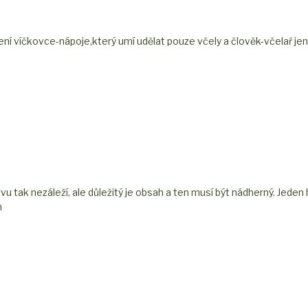
í víčkovce-nápoje,který umí udělat pouze včely a člověk-včelař jen
u tak nezáleží, ale důležitý je obsah a ten musí být nádherný. Jeden 
m