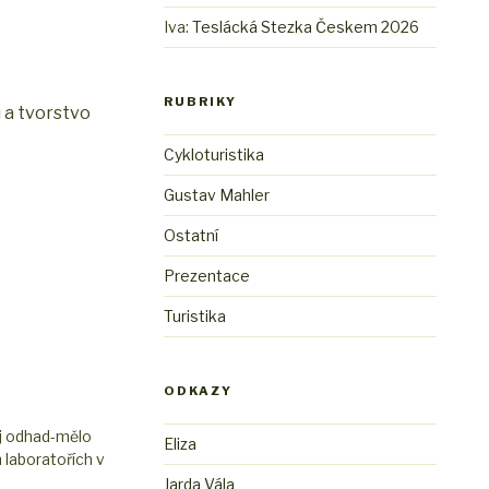
Iva
:
Teslácká Stezka Českem 2026
RUBRIKY
u a tvorstvo
Cykloturistika
Gustav Mahler
Ostatní
Prezentace
Turistika
ODKAZY
j odhad-mělo
Eliza
 laboratořích v
Jarda Vála