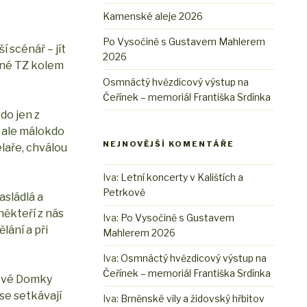
Kamenské aleje 2026
Po Vysočině s Gustavem Mahlerem
í scénář – jít
2026
vené TZ kolem
Osmnáctý hvězdicový výstup na
Čeřínek – memoriál Františka Srdínka
do jen z
, ale málokdo
NEJNOVĚJŠÍ KOMENTÁŘE
laře, chválou
Iva
:
Letní koncerty v Kalištích a
Petrkově
asládlá a
někteří z nás
Iva
:
Po Vysočině s Gustavem
lání a při
Mahlerem 2026
Iva
:
Osmnáctý hvězdicový výstup na
Čeřínek – memoriál Františka Srdínka
Nové Domky
se setkávají
Iva
:
Brněnské vily a židovský hřbitov