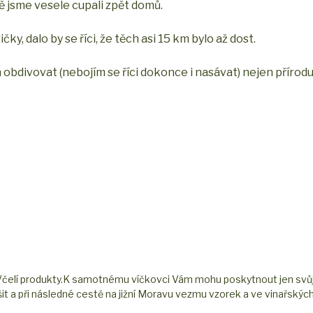
ě jsme vesele cupali zpět domů.
ky, dalo by se říci, že těch asi 15 km bylo až dost.
n obdivovat (nebojím se říci dokonce i nasávat) nejen přírod
:Včelí produkty.K samotnému víčkovci Vám mohu poskytnout jen svů
t a při následné cestě na jižní Moravu vezmu vzorek a ve vinařských