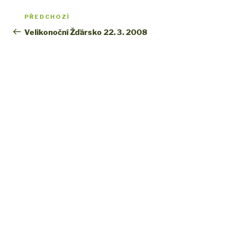
Navigace
PŘEDCHOZÍ
Předchozí
pro
příspěvek
Velikonoční Žďársko 22. 3. 2008
příspěvek