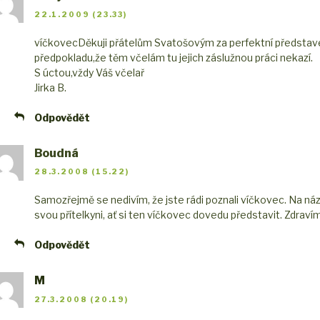
22.1.2009 (23.33)
víčkovec
Děkuji přátelům Svatošovým za perfektní představen
předpokladu,že těm včelám tu jejich záslužnou práci nekazí.
S úctou,vždy Váš včelař
Jirka B.
Odpovědět
Boudná
28.3.2008 (15.22)
Samozřejmě se nedivím, že jste rádi poznali víčkovec. Na názv
svou přítelkyni, ať si ten víčkovec dovedu představit. Zdraví
Odpovědět
M
27.3.2008 (20.19)