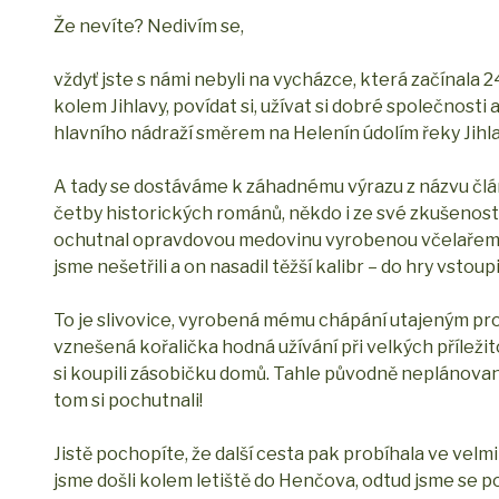
Že nevíte? Nedivím se,
vždyť jste s námi nebyli na vycházce, která začínala 24
kolem Jihlavy, povídat si, užívat si dobré společnosti
hlavního nádraží směrem na Helenín údolím řeky Jihla
A tady se dostáváme k záhadnému výrazu z názvu článk
četby historických románů, někdo i ze své zkušenost
ochutnal opravdovou medovinu vyrobenou včelařem. My
jsme nešetřili a on nasadil těžší kalibr – do hry vstoup
To je slivovice, vyrobená mému chápání utajeným proces
vznešená kořalička hodná užívání při velkých příleži
si koupili zásobičku domů. Tahle původně neplánovaná 
tom si pochutnali!
Jistě pochopíte, že další cesta pak probíhala ve ve
jsme došli kolem letiště do Henčova, odtud jsme se p