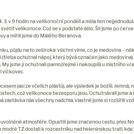
. 3. v 9 hodin na velikonoční pondělí a měla ten nejjednodušš
 a světit velikonoce. Což se v podstatě dělo. Šli jsme po čer
vy a mířili jsme do Malého Beranova.
u, půjdu na to zeširoka: všichni víme, co je medovina – něk
i (třeba ochutnal nápoj, který bývá označen jako medovina)
 jsme ji ochutnali (samozřejmě i nakoupili) u místního vče
il víčkovec.
em (asi ze včelích plástů), ale výsledek je božííí. Jemná, n
tostech, což velikonoce bezesporu jsou. Ochutnávali jsme a 
zastávka nás všechny nadchla, vlastně jsme si rozšířili vzdě
lmi uvolněné atmosféře. Opustili jsme značenou cestu, přes 
o modré TZ dostali k rozcestníku nad helenínskou tratí, kde 