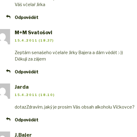
Váš včelař Jirka
Odpovědět
M+M Svatošovi
15.4.2011 (18.37)
Zeptám se
našeho včelaře Jirky Bajera a dám vědět :-))
Děkuji za zájem
Odpovědět
Jarda
15.4.2011 (18.10)
dotaz
Zdravím, jaký je prosim Vás obsah alkoholu Víčkovce?
Odpovědět
J.Bajer