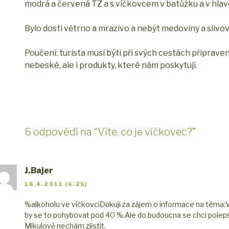
modrá a červená TZ a s víčkovcem v batůžku a v hlav
Bylo dosti větrno a mrazivo a nebýt medoviny a slivovič
Poučení: turista musí býti při svých cestách připrave
nebeské, ale i produkty, které nám poskytují.
6 odpovědí na “Víte, co je víčkovec?”
J.Bajer
16.4.2011 (6.25)
%alkoholu ve víčkovci
Děkuji za zájem o informace na téma
by se to pohybovat pod 40 %.Ale do budoucna se chci polepši
Mikulově nechám zjistit.