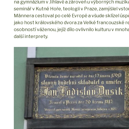
na gymnázium v Jihlavě a zároveň u výborných muzika
seminář v Kutné Hoře, teologii v Praze, zamýšlel vsto
Männera cestoval po celé Evropě a všude sklízel úsp
jako host královského dvora za Velké francouzské re
osobností váženou, jejíž dílo ovlivnilo kulturu v mno
další interprety.