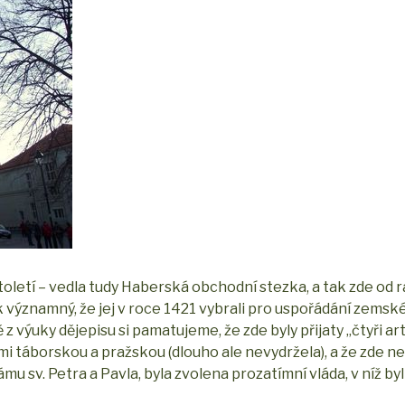
 století – vedla tudy Haberská obchodní stezka, a tak zde od
k významný, že jej v roce 1421 vybrali pro uspořádání zems
z výuky dějepisu si pamatujeme, že zde byly přijaty „čtyři art
i táborskou a pražskou (dlouho ale nevydržela), a že zde n
sv. Petra a Pavla, byla zvolena prozatímní vláda, v níž byl 