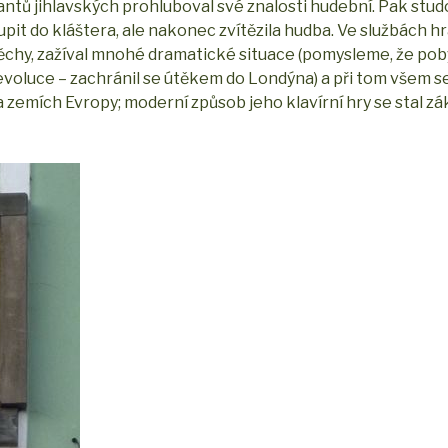
ntů jihlavských prohluboval své znalosti hudební. Pak studo
upit do kláštera, ale nakonec zvítězila hudba. Ve službách h
ěchy, zažíval mnohé dramatické situace (pomysleme, že pobý
voluce – zachránil se útěkem do Londýna) a při tom všem se
ha zemích Evropy; moderní způsob jeho klavírní hry se stal z