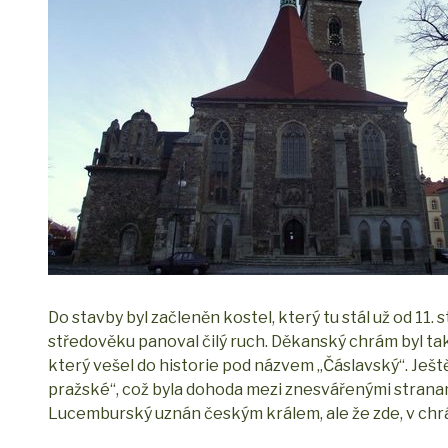
Do stavby byl začleněn kostel, který tu stál už od 11.
středověku panoval čilý ruch. Děkanský chrám byl ta
který vešel do historie pod názvem „Čáslavský“. Ještě 
pražské“, což byla dohoda mezi znesvářenými stranam
Lucemburský uznán českým králem, ale že zde, v chrámu 