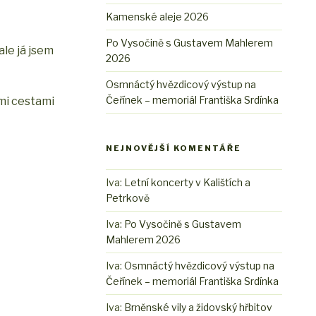
Kamenské aleje 2026
Po Vysočině s Gustavem Mahlerem
ale já jsem
2026
Osmnáctý hvězdicový výstup na
Čeřínek – memoriál Františka Srdínka
mi cestami
NEJNOVĚJŠÍ KOMENTÁŘE
Iva
:
Letní koncerty v Kalištích a
Petrkově
Iva
:
Po Vysočině s Gustavem
Mahlerem 2026
Iva
:
Osmnáctý hvězdicový výstup na
Čeřínek – memoriál Františka Srdínka
Iva
:
Brněnské vily a židovský hřbitov