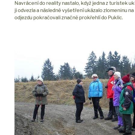
Navrácení do reality nastalo, když jedna z turistek u
ji odvezla a následné vyšetření ukázalo zlomeninu na 
odjezdu pokračovali značně prokřehlí do Puklic.