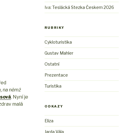
Iva
:
Teslácká Stezka Českem 2026
RUBRIKY
Cykloturistika
Gustav Mahler
Ostatní
Prezentace
řed
Turistika
m, na němž
sová
. Nyní je
ozdrav malá
ODKAZY
Eliza
Jarda Vála