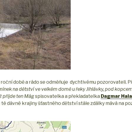
é roční době a rádo se odměňuje dychtivému pozorovateli. P
mínek na dětství ve velkém domě u řeky Jihlávky, pod kopce
ž přijde ten Mág
spisovatelka a překladatelka
Dagmar Hala
hu té dávné krajiny šťastného dětství stále zdálky mává na p