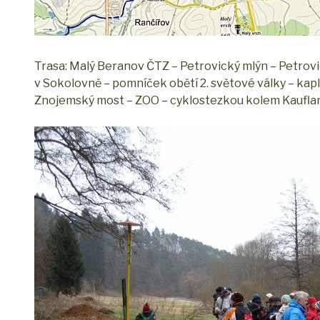
Trasa: Malý Beranov ČTZ – Petrovický mlýn – Petrovi
v Sokolovně – pomníček obětí 2. světové války – kap
Znojemský most – ZOO – cyklostezkou kolem Kaufla