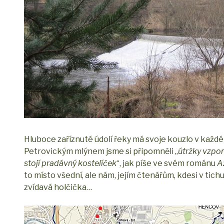
Hluboce zaříznuté údolí řeky má svoje kouzlo v každ
Petrovickým mlýnem jsme si připomněli „
útržky vzpo
stojí pradávný kostelíček
“, jak píše ve svém románu
A
to místo všední, ale nám, jejím čtenářům, kdesi v tic
zvídavá holčička…