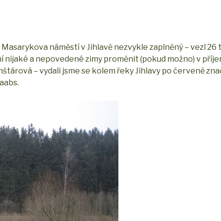
Masarykova náměstí v Jihlavě nezvykle zaplněný – vezl 26 t
ní nijaké a nepovedené zimy proměnit (pokud možno) v příje
mštárová – vydali jsme se kolem řeky Jihlavy po červeně zn
aabs.