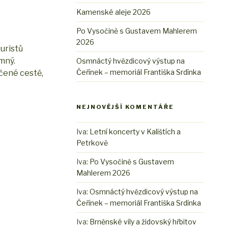
Kamenské aleje 2026
Po Vysočině s Gustavem Mahlerem
2026
uristů
mný.
Osmnáctý hvězdicový výstup na
Čeřínek – memoriál Františka Srdínka
ačené cestě,
NEJNOVĚJŠÍ KOMENTÁŘE
Iva
:
Letní koncerty v Kalištích a
Petrkově
Iva
:
Po Vysočině s Gustavem
Mahlerem 2026
Iva
:
Osmnáctý hvězdicový výstup na
Čeřínek – memoriál Františka Srdínka
Iva
:
Brněnské vily a židovský hřbitov