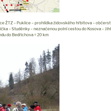
ce ŽTZ – Puklice – prohlídka židovského hřbitova – občers
lička – Studénky – neznačenou polní cestou do Kosova – Jihl
ndu do Bedřichova = 20 km