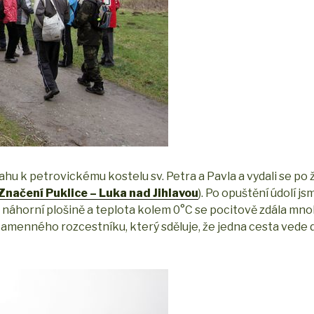
vahu k petrovickému kostelu sv. Petra a Pavla a vydali se po
Značení Puklice – Luka nad Jihlavou
). Po opuštění údolí js
náhorní plošině a teplota kolem 0°C se pocitově zdála mno
menného rozcestníku, který sděluje, že jedna cesta vede d