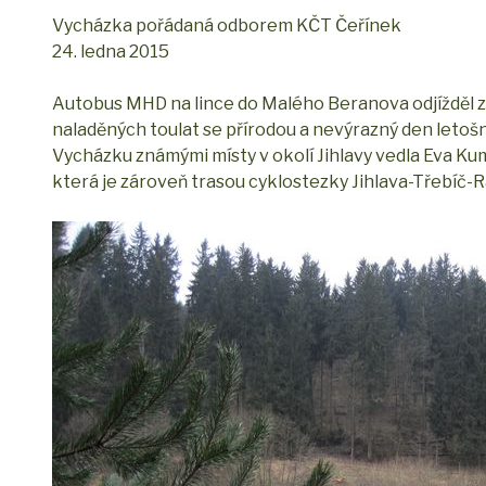
Vycházka pořádaná odborem KČT Čeřínek
24. ledna 2015
Autobus MHD na lince do Malého Beranova odjížděl z 
naladěných toulat se přírodou a nevýrazný den letoš
Vycházku známými místy v okolí Jihlavy vedla Eva Ku
která je zároveň trasou cyklostezky Jihlava-Třebíč-R