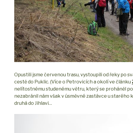
Opustili jsme červenou trasu, vystoupili od řeky po s
cestě do Puklic. (Více o Petrovicích a okolí ve článku
nelítostnému studenému větru, který se proháněl po 
nezabránil nám však v úsměvné zastávce u starého ka
druhá do Jihlavi…