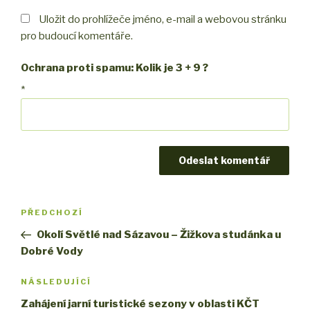
Uložit do prohlížeče jméno, e-mail a webovou stránku
pro budoucí komentáře.
Ochrana proti spamu: Kolik je 3 + 9 ?
*
Navigace
PŘEDCHOZÍ
Předchozí
pro
příspěvek
Okolí Světlé nad Sázavou – Žižkova studánka u
příspěvek
Dobré Vody
NÁSLEDUJÍCÍ
Následující
příspěvek
Zahájení jarní turistické sezony v oblasti KČT