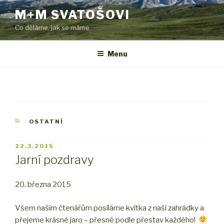
Přejít
M+M SVATOŠOVI
k
Co děláme, jak se máme
obsahu
webu
Menu
RUBRIKY
OSTATNÍ
PUBLIKOVÁNO
22.3.2015
Jarní pozdravy
20. března 2015
Všem našim čtenářům posíláme kvítka z naší zahrádky a
přejeme krásné jaro – přesně podle přestav každého!