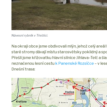
Návesní rybník v Třeštici.
Na okraji obce jsme obdivovali mlýn, jehož celý areá
staré stromy dávají místu starosvětsky poklidný a spo
Přešli jsme křižovatku hlavní silnice Jihlava–Telč a šl
neznačenou lesní cestu
k Panenské Rozsíčce
– v les
Dnešní trasa: