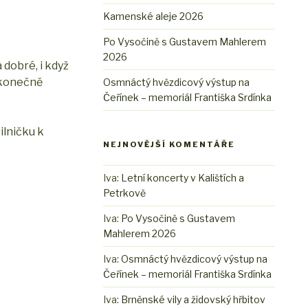
Kamenské aleje 2026
Po Vysočině s Gustavem Mahlerem
2026
 dobré, i když
e konečně
Osmnáctý hvězdicový výstup na
Čeřínek – memoriál Františka Srdínka
ilničku k
NEJNOVĚJŠÍ KOMENTÁŘE
Iva
:
Letní koncerty v Kalištích a
Petrkově
Iva
:
Po Vysočině s Gustavem
Mahlerem 2026
Iva
:
Osmnáctý hvězdicový výstup na
Čeřínek – memoriál Františka Srdínka
Iva
:
Brněnské vily a židovský hřbitov