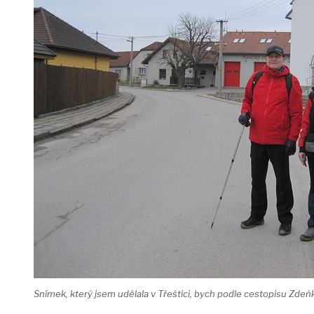
Snímek, který jsem udělala v Třeštici, bych podle cestopisu Zdeň