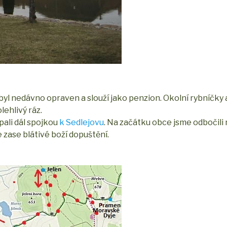
l byl nedávno opraven a slouží jako penzion. Okolní rybníčky
lehlivý ráz.
apali dál spojkou
k Sedlejovu
. Na začátku obce jsme odbočili 
e zase blátivé boží dopuštění.