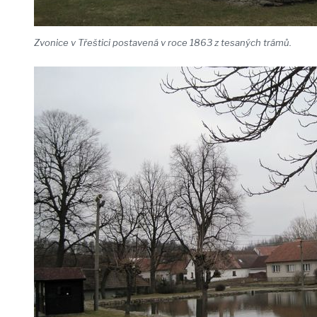
Zvonice v Třeštici postavená v roce 1863 z tesaných trámů.