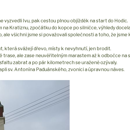
e vyzvedli Ivu, pak cestou plnou objížděk na start do Hodic.
 na Kratiznu, zpočátku do kopce po silničce, výhledy docela
, ale všichni jsme si považovali společnosti a toho, že jsm
, která svážejí dřevo, místy k nevyhnutí, jen brodit.
né trase, ale zase neuvěřitelným marastem až k odbočce na s
 asfaltu zabrat a po pár kilometrech se uraženě ozývaly.
li kapli sv. Antonína Paduánského, zvonici a úpravnou náves.