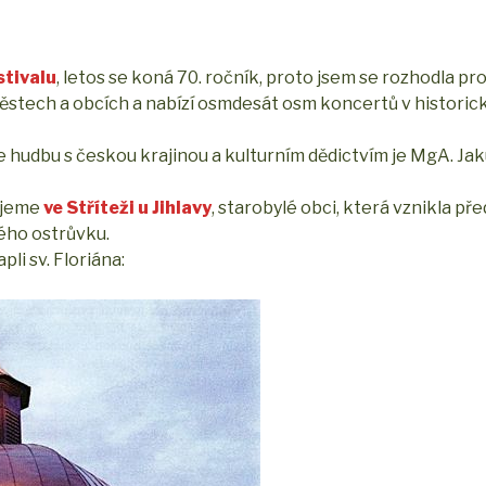
stivalu
, letos se koná 70. ročník, proto jsem se rozhodla pr
městech a obcích a nabízí osmdesát osm koncertů v historic
e hudbu s českou krajinou a kulturním dědictvím je MgA. Ja
ujeme
ve Stříteži u Jihlavy
, starobylé obci, která vznikla př
ého ostrůvku.
li sv. Floriána: