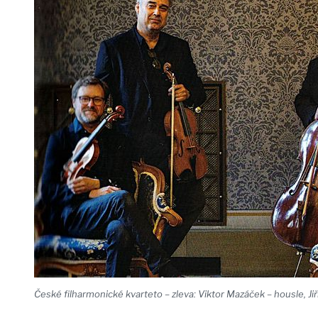
České filharmonické kvarteto – zleva: Viktor Mazáček – housle, Jiří