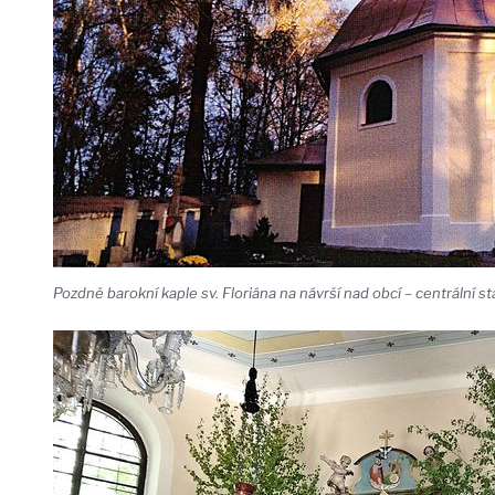
Pozdně barokní kaple sv. Floriána na návrší nad obcí – centrální s