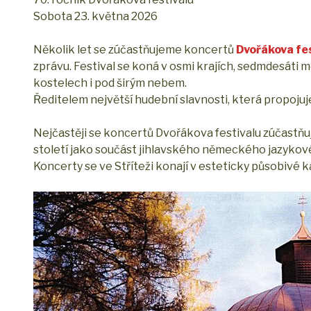
Sobota 23. května 2026
Několik let se zúčastňujeme koncertů
Dvořákova fe
zprávu. Festival se koná v osmi krajích, sedmdesáti 
kostelech i pod širým nebem.
Ředitelem největší hudební slavnosti, která propojuj
Nejčastěji se koncertů Dvořákova festivalu zúčastň
století jako součást jihlavského německého jazykov
Koncerty se ve Stříteži konají v esteticky působivé kap