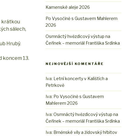
Kamenské aleje 2026
Po Vysočině s Gustavem Mahlerem
o krátkou
2026
kých sálech,
Osmnáctý hvězdicový výstup na
Čeřínek – memoriál Františka Srdínka
kub Hrubý.
ed koncem 13.
NEJNOVĚJŠÍ KOMENTÁŘE
Iva
:
Letní koncerty v Kalištích a
Petrkově
Iva
:
Po Vysočině s Gustavem
Mahlerem 2026
Iva
:
Osmnáctý hvězdicový výstup na
Čeřínek – memoriál Františka Srdínka
Iva
:
Brněnské vily a židovský hřbitov