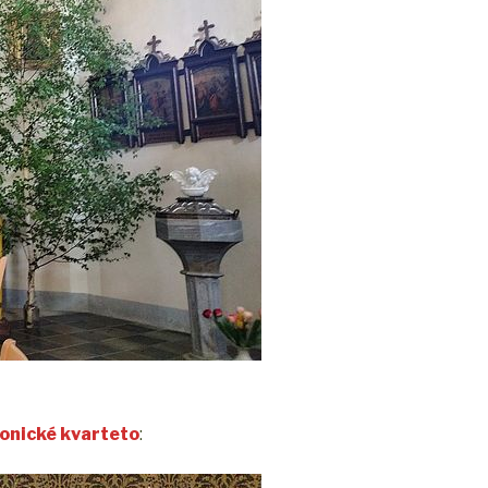
onické kvarteto
: