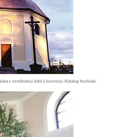
tavba s osmibokou bání s lucernou. Katalog festivalu