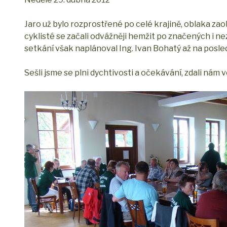
Jaro už bylo rozprostřené po celé krajině, oblaka zaobl
cyklisté se začali odvážněji hemžit po značených i n
setkání však naplánoval Ing. Ivan Bohatý až na posle
Sešli jsme se plni dychtivosti a očekávání, zdali nám v