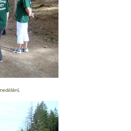
cnedělání,