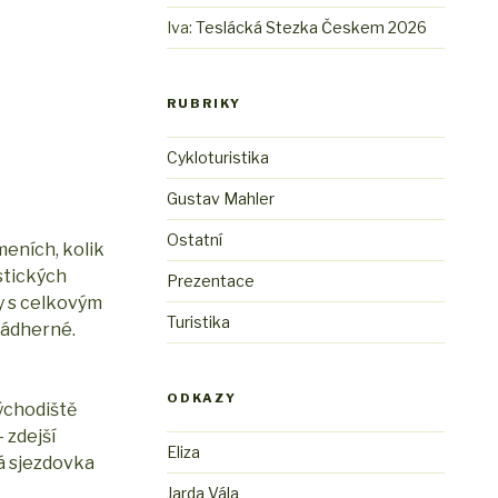
Iva
:
Teslácká Stezka Českem 2026
RUBRIKY
Cykloturistika
Gustav Mahler
Ostatní
meních, kolik
stických
Prezentace
zy s celkovým
Turistika
nádherné.
ODKAZY
východiště
 zdejší
Eliza
ká sjezdovka
Jarda Vála