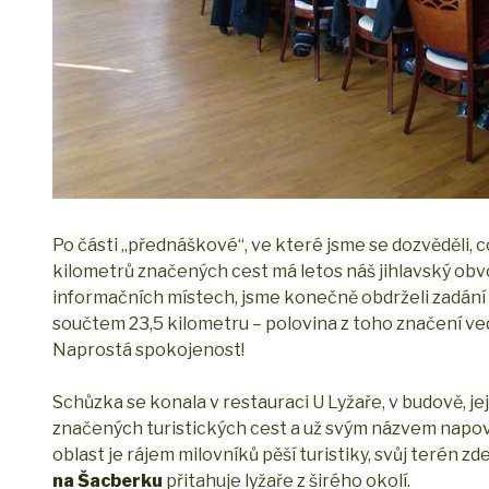
Po části „přednáškové“, ve které jsme se dozvěděli, c
kilometrů značených cest má letos náš jihlavský obv
informačních místech, jsme konečně obdrželi zadání p
součtem 23,5 kilometru – polovina z toho značení ve
Naprostá spokojenost!
Schůzka se konala v restauraci U Lyžaře, v budově, její
značených turistických cest a už svým názvem napoví
oblast je rájem milovníků pěší turistiky, svůj terén 
na Šacberku
přitahuje lyžaře z širého okolí.