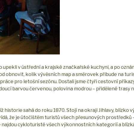
o upekli v ústřední a krajské značkařské kuchyni, a po ozná
od obnovit, kolik vývěsních map a směrovek přibude na turi
ráce pro letošní sezónu. Dostali jsme čtyři cestovní příka
doucí barvou červenou, polovina modrou – přidělené trasy 
ž historie sahá do roku 1870. Stojí na okraji Jihlavy, blízko 
dá, že je útočištěm turistů všech přesunových prostředků –
zde najdou cykloturisté všech výkonnostních kategorií a blíz