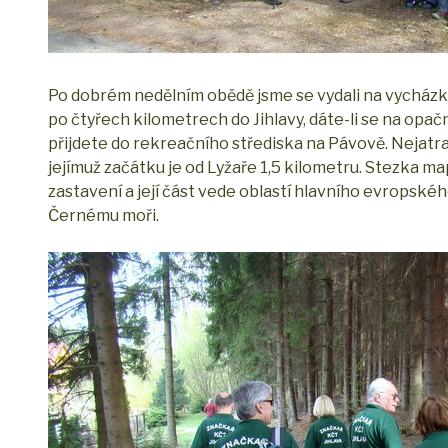
Po dobrém nedělním obědě jsme se vydali na vycházku
po čtyřech kilometrech do Jihlavy, dáte-li se na opa
přijdete do rekreačního střediska na Pávově. Nejatr
jejímuž začátku je od Lyžaře 1,5 kilometru. Stezka m
zastavení a její část vede oblastí hlavního evropsk
Černému moři.