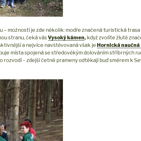
 – možností je zde několik: modře značená turistická tras
čnou stranu, čeká vás
Vysoký kámen
,
když zvolíte žlutě zna
aktivnější a nejvíce navštěvovaná však je
Hornická naučná
apuje místa spojená se středověkým dolováním stříbrných ru
ého rozvodí – zdejší četné prameny odtékají buď směrem k Se