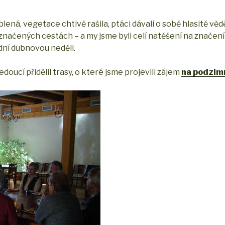
ená, vegetace chtivě rašila, ptáci dávali o sobě hlasitě vědět
eznačených cestách – a my jsme byli celí natěšení na značení
dní dubnovou neděli.
edoucí přidělil trasy, o které jsme projevili zájem
na podzim