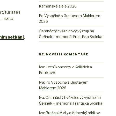
Kamenské aleje 2026
, turisté i
Po Vysočině s Gustavem Mahlerem
 – naše
2026
Osmnáctý hvězdicový výstup na
Čeřínek – memoriál Františka Srdínka
ním setkání
.
NEJNOVĚJŠÍ KOMENTÁŘE
Iva
:
Letní koncerty v Kalištích a
Petrkově
Iva
:
Po Vysočině s Gustavem
Mahlerem 2026
Iva
:
Osmnáctý hvězdicový výstup na
Čeřínek – memoriál Františka Srdínka
Iva
:
Brněnské vily a židovský hřbitov