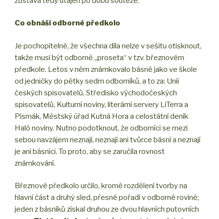
zůstává tedy utajen po dobu soutěže.
Co obnáší odborné předkolo
Je pochopitelné, že všechna díla nelze v sešitu otisknout,
takže musí být odborně „proseta“ v tzv. březnovém
předkole. Letos v něm známkovalo básně jako ve škole
od jedničky do pětky sedm odborníků, a to za: Unii
českých spisovatelů, Středisko východočeských
spisovatelů, Kulturní noviny, literární servery LiTerra a
Písmák, Městský úřad Kutná Hora a celostátní deník
Haló noviny. Nutno podotknout, že odborníci se mezi
sebou navzájem neznají, neznají ani tvůrce básní a neznají
je ani básníci. To proto, aby se zaručila rovnost
známkování.
Březnové předkolo určilo, kromě rozdělení tvorby na
hlavní část a druhý sled, přesné pořadí v odborné rovině;
jeden z básníků získal druhou ze dvou hlavních putovních