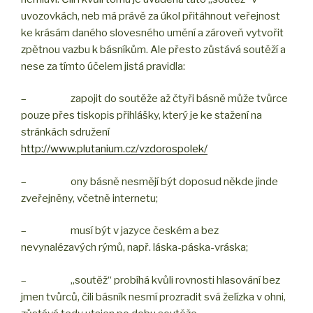
uvozovkách, neb má právě za úkol přitáhnout veřejnost
ke krásám daného slovesného umění a zároveň vytvořit
zpětnou vazbu k básníkům. Ale přesto zůstává soutěží a
nese za tímto účelem jistá pravidla:
– zapojit do soutěže až čtyři básně může tvůrce
pouze přes tiskopis přihlášky, který je ke stažení na
stránkách sdružení
http://www.plutanium.cz/vzdorospolek/
– ony básně nesmějí být doposud někde jinde
zveřejněny, včetně internetu;
– musí být v jazyce českém a bez
nevynalézavých rýmů, např. láska-páska-vráska;
– „soutěž“ probíhá kvůli rovnosti hlasování bez
jmen tvůrců, čili básník nesmí prozradit svá želízka v ohni,