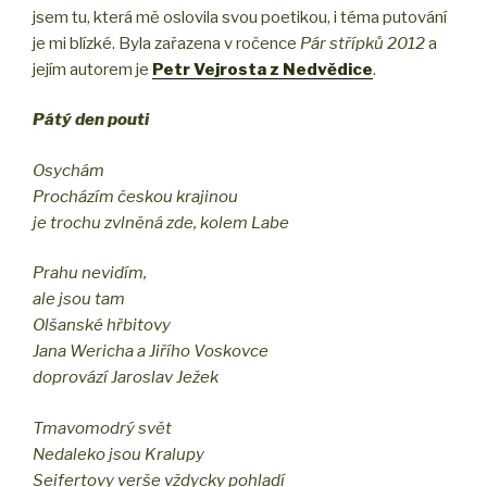
jsem tu, která mě oslovila svou poetikou, i téma putování
je mi blízké. Byla zařazena v ročence
Pár střípků 2012
a
jejím autorem je
Petr Vejrosta z Nedvědice
.
Pátý den pouti
Osychám
Procházím českou krajinou
je trochu zvlněná zde, kolem Labe
Prahu nevidím,
ale jsou tam
Olšanské hřbitovy
Jana Wericha a Jiřího Voskovce
doprovází Jaroslav Ježek
Tmavomodrý svět
Nedaleko jsou Kralupy
Seifertovy verše vždycky pohladí