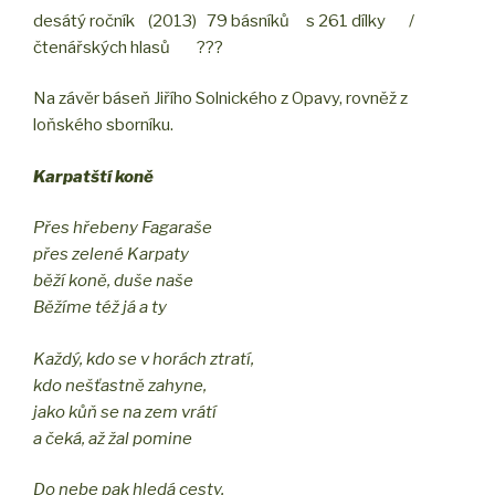
desátý ročník (2013) 79 básníků s 261 dílky /
čtenářských hlasů ???
Na závěr báseň Jiřího Solnického z Opavy, rovněž z
loňského sborníku.
Karpatští koně
Přes hřebeny Fagaraše
přes zelené Karpaty
běží koně, duše naše
Běžíme též já a ty
Každý, kdo se v horách ztratí,
kdo nešťastně zahyne,
jako kůň se na zem vrátí
a čeká, až žal pomine
Do nebe pak hledá cesty,