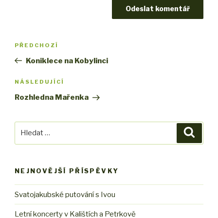
Navigace
PŘEDCHOZÍ
Předchozí
pro
příspěvek
Koniklece na Kobylinci
příspěvek
NÁSLEDUJÍCÍ
Následující
příspěvek
Rozhledna Mařenka
Hledat:
Hledán
NEJNOVĚJŠÍ PŘÍSPĚVKY
Svatojakubské putování s Ivou
Letní koncerty v Kalištích a Petrkově