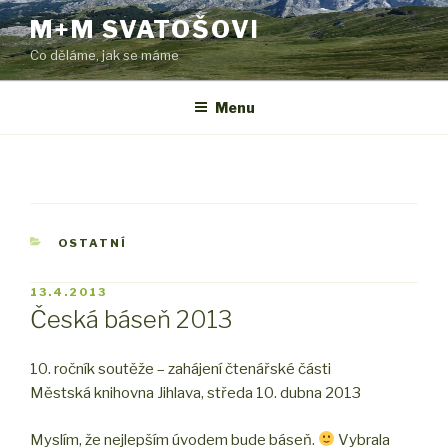
Přejít
M+M SVATOŠOVI
k
Co děláme, jak se máme
obsahu
webu
Menu
RUBRIKY
OSTATNÍ
PUBLIKOVÁNO
13.4.2013
Česká báseň 2013
10. ročník soutěže – zahájení čtenářské části
Městská knihovna Jihlava, středa 10. dubna 2013
Myslím, že nejlepším úvodem bude báseň.
Vybrala