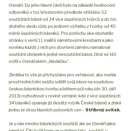
čtenáři. Do jeho hlavní části bylo na základě hodnocení
odborníků v tzv. březnovém předkole otištěno 52
soutěžních básní od 34 více úspěšných tvůrců a do tzv.
druhého sledu vždy po jednom výňatku z tvorby od 45
méně úspěšných básníků. Pro potěchu oka obohatilo
stránky s verši 11 malířů námětovými kresbami a jako
novinku každý z nich pro dovršení záměru namaloval
soutěžní obrázek k jedné nesoutěžní básni, čímž se též
ocitli v čtenářském „hledáčku“.
Zkrátka to vše je přichystáno pro veřejnost, aby mohla
prostřednictvím sešitu sdělit svůj názor na soudobou
českou básnickou tvorbu a během půl roku (do 30. září
2013) rozhodnout v rovině veřejné, kdo z více úspěšných
34 básníků opanuje již desátý ročník České básně a získá
jednu ze dvou hlavních putovních cen –
Stříbrný svitek
.
Je u nás mnoho básnických soutěží, ale se čtenáři jaksi
nemluví. Čili i kvůli tomu je uváděna tato „soutěž“ v