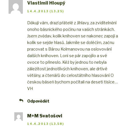
Vlastimil Hloupý
14.4.2013 (13.25)
Děkuji vám, drazí přátelé z Jihlavy, za zviditelnění
onoho básnického počinu na vašich stránkách.
Jsem zvědav, kolik knihoven se nakonec zapojí a
kolik se sejde hlasů. Jakmile se doléčím, začnu
pracovat s Bárou Kolmanovou na oslovování
dalších knihoven. Loni se pár zapojilo a své
ovoce to přineslo. Kéž by jednou to nebyla
záležitost jednotlivých knihoven, ale drtivé
většiny, a čtenářů do celostátního hlasování O
českou báseň bychom počítali na deseti tisíce…
VH
Odpovědět
M+M Svatošovi
14.4.2013 (13.58)