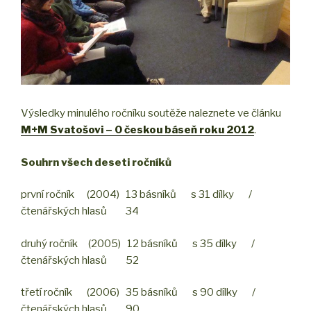
Výsledky minulého ročníku soutěže naleznete ve článku
M+M Svatošovi – O českou báseň roku 2012
.
Souhrn všech deseti ročníků
první ročník (2004) 13 básníků s 31 dílky /
čtenářských hlasů 34
druhý ročník (2005) 12 básníků s 35 dílky /
čtenářských hlasů 52
třetí ročník (2006) 35 básníků s 90 dílky /
čtenářských hlasů 90