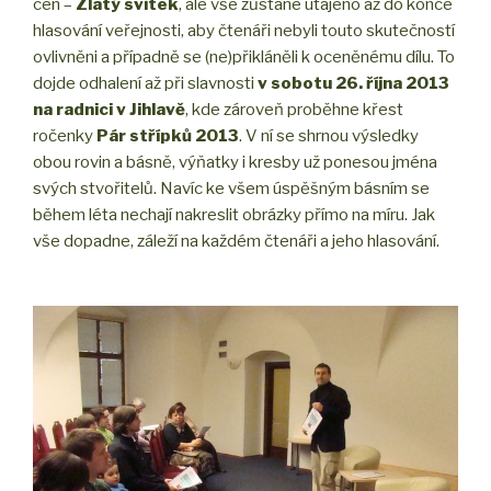
cen –
Zlatý svitek
, ale vše zůstane utajeno až do konce
hlasování veřejnosti, aby čtenáři nebyli touto skutečností
ovlivněni a případně se (ne)přikláněli k oceněnému dílu. To
dojde odhalení až při slavnosti
v sobotu 26. října 2013
na radnici v Jihlavě
, kde zároveň proběhne křest
ročenky
Pár střípků 2013
. V ní se shrnou výsledky
obou rovin a básně, výňatky i kresby už ponesou jména
svých stvořitelů. Navíc ke všem úspěšným básním se
během léta nechají nakreslit obrázky přímo na míru. Jak
vše dopadne, záleží na každém čtenáři a jeho hlasování.