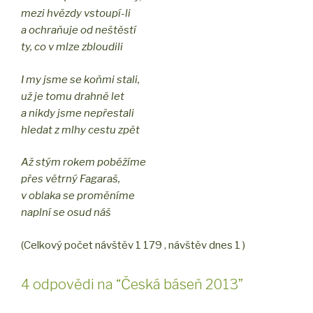
mezi hvězdy vstoupí-li
a ochraňuje od neštěstí
ty, co v mlze zbloudili
I my jsme se koňmi stali,
už je tomu drahně let
a nikdy jsme nepřestali
hledat z mlhy cestu zpět
Až stým rokem poběžíme
přes větrný Fagaraš,
v oblaka se proměníme
naplní se osud náš
(Celkový počet návštěv 1 179 , návštěv dnes 1 )
4 odpovědi na “Česká báseň 2013”