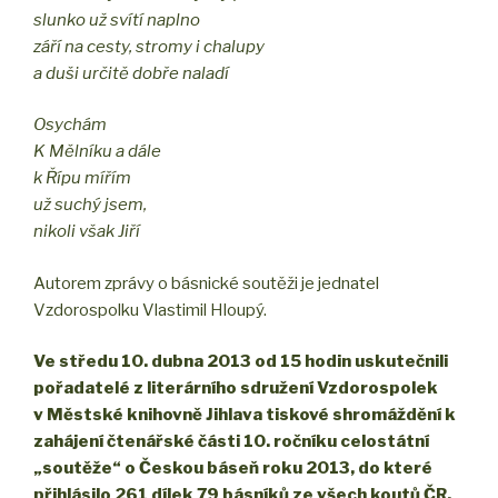
slunko už svítí naplno
září na cesty, stromy i chalupy
a duši určitě dobře naladí
Osychám
K Mělníku a dále
k Řípu mířím
už suchý jsem,
nikoli však Jiří
Autorem zprávy o básnické soutěži je jednatel
Vzdorospolku Vlastimil Hloupý.
Ve středu 10. dubna 2013 od 15 hodin uskutečnili
pořadatelé z literárního sdružení Vzdorospolek
v Městské knihovně Jihlava tiskové shromáždění k
zahájení čtenářské části 10. ročníku celostátní
„soutěže“ o Českou báseň roku 2013, do které
přihlásilo 261 dílek 79 básníků ze všech koutů ČR.