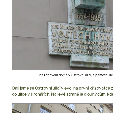
na rohovém domě v Ostrovní ulici je pamětní d
Dali jsme se Ostrovní ulicí vlevo, na první křižovatc
do ulice v Jirchářích. Na levé straně je dlouhý dům, kde