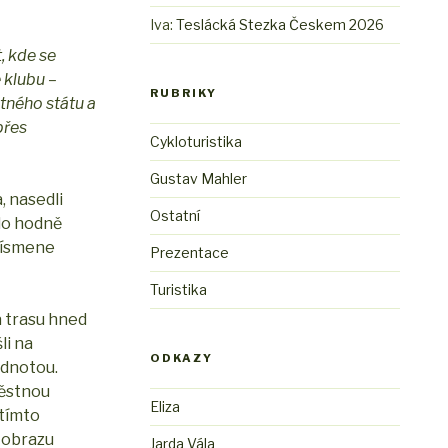
Iva
:
Teslácká Stezka Českem 2026
, kde se
 klubu –
RUBRIKY
atného státu a
přes
Cykloturistika
Gustav Mahler
, nasedli
Ostatní
ylo hodně
 písmene
Prezentace
Turistika
a trasu hned
li na
ODKAZY
zdnotou.
věstnou
Eliza
 tímto
e obrazu
Jarda Vála