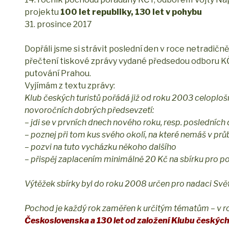
projektu
100 let republiky, 130 let v pohybu
31. prosince 2017
Dopřáli jsme si strávit poslední den v roce netradičně
přečtení tiskové zprávy vydané předsedou odboru KČ
putování Prahou.
Vyjímám z textu zprávy:
Klub českých turistů pořádá již od roku 2003 celoploš
novoročních dobrých předsevzetí:
– jdi se v prvních dnech nového roku, resp. posledních
– poznej při tom kus svého okolí, na které nemáš v pr
– pozvi na tuto vycházku někoho dalšího
– přispěj zaplacením minimálně 20 Kč na sbírku pro p
Výtěžek sbírky byl do roku 2008 určen pro nadaci Světl
Pochod je každý rok zaměřen k určitým tématům – v r
Československa a 130 let od založení Klubu českých