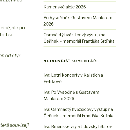
Kamenské aleje 2026
Po Vysočině s Gustavem Mahlerem
2026
čině, ale po
nit se
Osmnáctý hvězdicový výstup na
Čeřínek – memoriál Františka Srdínka
en od čtyř
NEJNOVĚJŠÍ KOMENTÁŘE
Iva
:
Letní koncerty v Kalištích a
Petrkově
Iva
:
Po Vysočině s Gustavem
Mahlerem 2026
Iva
:
Osmnáctý hvězdicový výstup na
Čeřínek – memoriál Františka Srdínka
terá souvisejí
Iva
:
Brněnské vily a židovský hřbitov