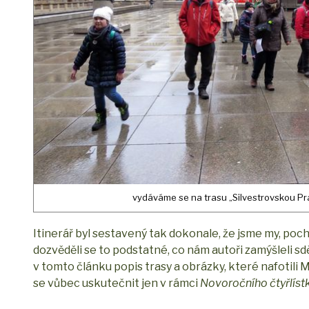
vydáváme se na trasu „Silvestrovskou Pra
Itinerář byl sestavený tak dokonale, že jsme my, poch
dozvěděli se to podstatné, co nám autoři zamýšleli sdě
v tomto článku popis trasy a obrázky, které nafotili 
se vůbec uskutečnit jen v rámci
Novoročního čtyřlíst