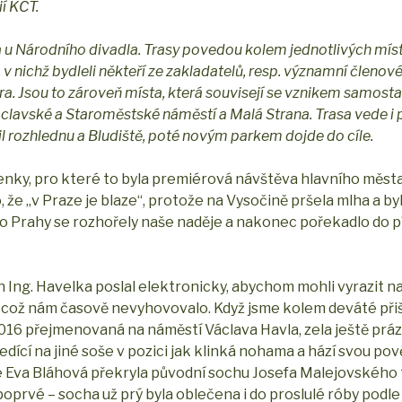
í KČT.
a u Národního divadla. Trasy povedou kolem jednotlivých míst
v nichž bydleli někteří ze zakladatelů, resp. významní členové
tra. Jsou to zároveň místa, která souvisejí se vznikem samost
Václavské a Staroměstské náměstí a Malá Strana. Trasa vede i 
 rozhlednu a Bludiště, poté novým parkem dojde do cíle.
venky, pro které to byla premiérová návštěva hlavního města
 že „v Praze je blaze“, protože na Vysočině pršela mlha a b
u do Prahy se rozhořely naše naděje a nakonec pořekadlo do
 Ing. Havelka poslal elektronicky, abychom mohli vyrazit n
0, což nám časově nevyhovovalo. Když jsme kolem deváté přiš
2016 přejmenovaná na náměstí Václava Havla, zela ještě prá
sedící na jiné soše v pozici jak klinká nohama a hází svou po
ce Eva Bláhová překryla původní sochu Josefa Malejovského
poprvé – socha už prý byla oblečena i do proslulé róby podl