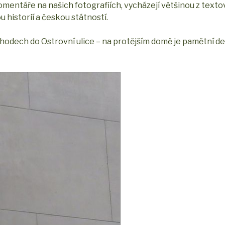
komentáře na našich fotografiích, vycházejí většinou z text
historií a českou státností.
chodech do Ostrovní ulice – na protějším domě je pamětní d