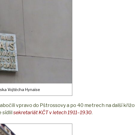
eska Vojtěcha Hynaise
e zabočili vpravo do Pštrossovy a po 40 metrech na další křiž
 sídlil
sekretariát KČT v letech 1911–1930
.