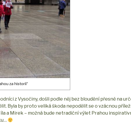
hou za historií“
odníci z Vysočiny, došli podle něj bez bloudění přesně na ur
lit. Byla by proto veliká škoda nepodělit se o vzácnou přílež
Míla a Mirek – možná bude netradiční výlet Prahou inspirati
ku
…