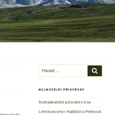
Hledat:
Hledání
NEJNOVĚJŠÍ PŘÍSPĚVKY
Svatojakubské putování s Ivou
Letní koncerty v Kalištích a Petrkově
ařazený do