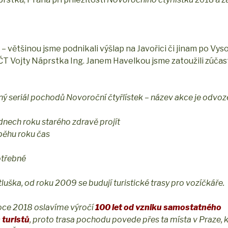
 – většinou jsme podnikali výšlap na Javořici či jinam po Vyso
T Vojty Náprstka Ing. Janem Havelkou jsme zatoužili zúčast
ný seriál pochodů Novoroční čtyřlístek – název akce je odvoz
 dnech roku starého zdravě projít
ůběhu roku čas
otřebné
uška, od roku 2009 se budují turistické trasy pro vozíčkáře.
oce 2018 oslavíme výročí
100 let od vzniku samostatného
 turistů
, proto trasa pochodu povede přes ta místa v Praze, k