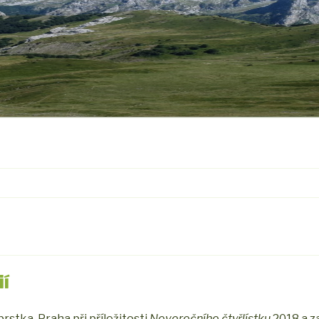
ií
stka, Praha při příležitosti
Novoročního čtyřlístku
2018 a z