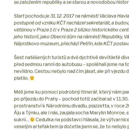
se založením republiky a se starou a novodobou histori
Start pochodu je 31. 12. 2017 na náměstí Václava Havl
postupně od vzniku KČT nacházel sekretariát, a budov, 
většinou v Praze 1 či v Praze 2 blízko historického cen
jeho historií, jako Obecní dům na náměstí Republiky, 
Náprstkovo muzeum, přechází Petřín, kde KČT postavil
Šest natěšených turistů a dvě dychtivé devítileté dí
před sedmou ranní do autobusu – spoléhali jsme na to,
nevlídno. Cestou nebylo nad čím jásat, ale při vjezd
platilo.
Měli jsme ku pomoci podrobný itinerář, který nám pan
po příjezdu do Prahy – pochod totiž začínal až v 11:3
prostranství k Národnímu divadlu, piazzetta, v roce 
Áju a Týnku, ale i nás, zaujala socha Marylin Monroe, 
sukní…
Cedulka na podstavci hlásala, že výtvarni
veselým artefaktem (a dočetla jsem se, že to nebylo 