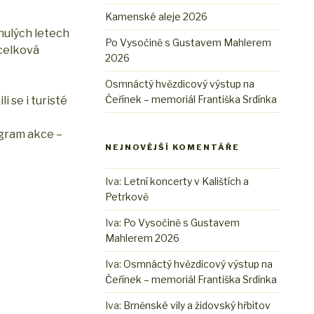
Kamenské aleje 2026
inulých letech
Po Vysočině s Gustavem Mahlerem
 celková
2026
Osmnáctý hvězdicový výstup na
Čeřínek – memoriál Františka Srdínka
i se i turisté
ogram akce –
NEJNOVĚJŠÍ KOMENTÁŘE
Iva
:
Letní koncerty v Kalištích a
Petrkově
Iva
:
Po Vysočině s Gustavem
Mahlerem 2026
Iva
:
Osmnáctý hvězdicový výstup na
Čeřínek – memoriál Františka Srdínka
Iva
:
Brněnské vily a židovský hřbitov