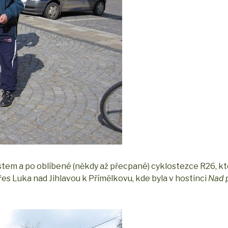
ěstem a po oblíbené (někdy až přecpané) cyklostezce R26, k
řes Luka nad Jihlavou k Přímělkovu, kde byla v hostinci
Nad 