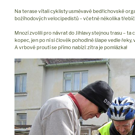
Na terase vítali cyklisty usměvavé bedřichovské orga
božíhodových velocipedistů – včetně několika třebí
Mnozí zvolili pro návrat do Jihlavy stejnou trasu – ta
kopec, jen po ní si člověk pohodlně šlape vedle řeky, 
A vrbové proutí se přímo nabízí: zítra je pomlázka!