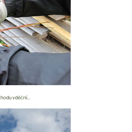
pohodu vděční…