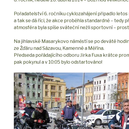
Pořadatelství 6. ročníku cyklozahájení připadlo letos
a tak se dá říci, že akce proběhla standardně – tedy 
atmosféra byla spíše sváteční nežli sportovní – pros
Na jihlavské Masarykovo náměstí se po deváté hodině sj
ze Žďáru nad Sázavou, Kamenné a Měřína.
Předseda pořádajícího odboru Jirka Fuxa krátce proml
pak pokynul a v 10:05 bylo odstartováno!