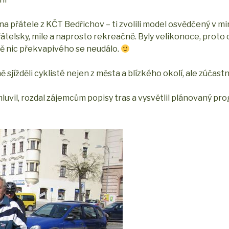
 na přátele z KČT Bedřichov – ti zvolili model osvědčený v m
přátelsky, mile a naprosto rekreačně. Byly velikonoce, proto
tě nic překvapivého se neudálo.
ížděli cyklisté nejen z města a blízkého okolí, ale zúčastnil
uvil, rozdal zájemcům popisy tras a vysvětlil plánovaný pr