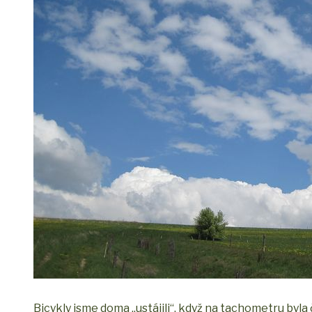
Bicykly jsme doma „ustájili“, když na tachometru byla č