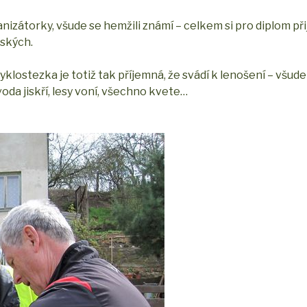
nizátorky, všude se hemžili známí – celkem si pro diplom při
čských.
 cyklostezka je totiž tak příjemná, že svádí k lenošení – všu
voda jiskří, lesy voní, všechno kvete…