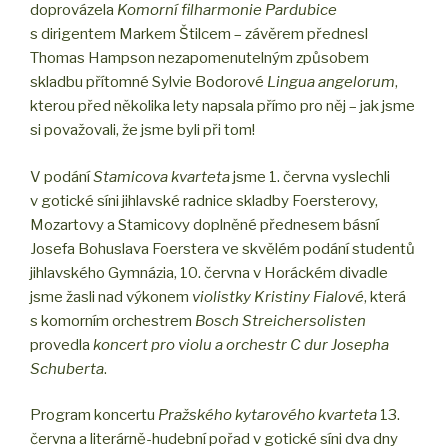
doprovázela
Komorní filharmonie Pardubice
s dirigentem Markem Štilcem – závěrem přednesl
Thomas Hampson nezapomenutelným způsobem
skladbu přítomné Sylvie Bodorové
Lingua angelorum
,
kterou před několika lety napsala přímo pro něj – jak jsme
si považovali, že jsme byli při tom!
V podání
Stamicova kvarteta
jsme 1. června vyslechli
v gotické síni jihlavské radnice skladby Foersterovy,
Mozartovy a Stamicovy doplněné přednesem básní
Josefa Bohuslava Foerstera ve skvělém podání studentů
jihlavského Gymnázia, 10. června v Horáckém divadle
jsme žasli nad výkonem
violistky Kristiny Fialové
, která
s komorním orchestrem
Bosch Streichersolisten
provedla
koncert pro violu a orchestr C dur Josepha
Schuberta
.
Program koncertu
Pražského kytarového kvarteta
13.
června a literárně-hudební pořad v gotické síni dva dny