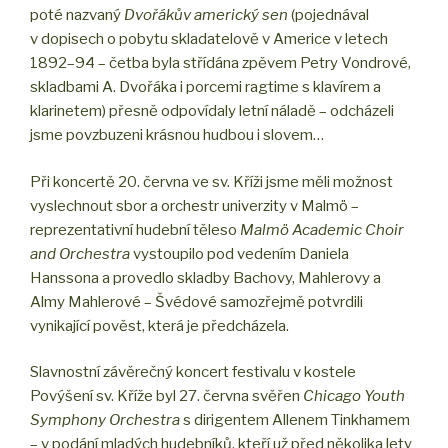
poté nazvaný
Dvořákův americký sen
(pojednával
v dopisech o pobytu skladatelově v Americe v letech
1892–94 – četba byla střídána zpěvem Petry Vondrové,
skladbami A. Dvořáka i porcemi ragtime s klavírem a
klarinetem) přesně odpovídaly letní náladě – odcházeli
jsme povzbuzeni krásnou hudbou i slovem…
Při koncertě 20. června ve sv. Kříži jsme měli možnost
vyslechnout sbor a orchestr univerzity v Malmö –
reprezentativní hudební těleso
Malmö Academic Choir
and Orchestra
vystoupilo pod vedením Daniela
Hanssona a provedlo skladby Bachovy, Mahlerovy a
Almy Mahlerové – Švédové samozřejmě potvrdili
vynikající pověst, která je předcházela.
Slavnostní závěrečný koncert festivalu v kostele
Povýšení sv. Kříže byl 27. června svěřen
Chicago Youth
Symphony Orchestra
s dirigentem Allenem Tinkhamem
– v podání mladých hudebníků, kteří už před několika lety