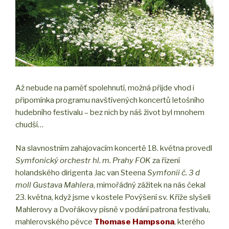
Až nebude na paměť spolehnutí, možná přijde vhod i
připomínka programu navštívených koncertů letošního
hudebního festivalu – bez nich by náš život byl mnohem
chudší…
Na slavnostním zahajovacím koncertě 18. května provedl
Symfonický orchestr hl. m. Prahy FOK
za řízení
holandského dirigenta Jac van Steena
Symfonii č. 3 d
moll Gustava Mahlera
, mimořádný zážitek na nás čekal
23. května, když jsme v kostele Povýšení sv. Kříže slyšeli
Mahlerovy a Dvořákovy písně v podání patrona festivalu,
mahlerovského pěvce
Thomase Hampsona
, kterého