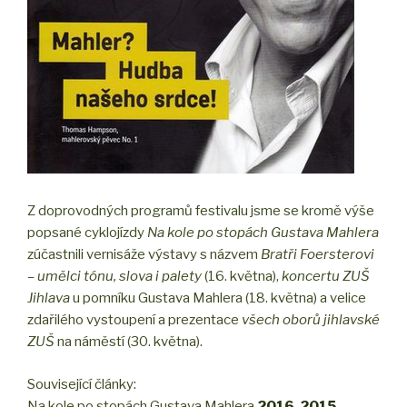
Z doprovodných programů festivalu jsme se kromě výše
popsané cyklojízdy
Na kole po stopách Gustava Mahlera
zúčastnili vernisáže výstavy s názvem
Bratři Foersterovi
– umělci tónu, slova i palety
(16. května),
koncertu ZUŠ
Jihlava
u pomníku Gustava Mahlera (18. května) a velice
zdařilého vystoupení a prezentace
všech oborů jihlavské
ZUŠ
na náměstí (30. května).
Související články:
Na kole po stopách Gustava Mahlera
2016
,
2015
,