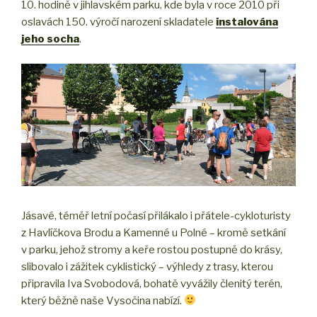
10. hodině v jihlavském parku, kde byla v roce 2010 při
oslavách 150. výročí narození skladatele
instalována
jeho socha
.
Jásavé, téměř letní počasí přilákalo i přátele-cykloturisty
z Havlíčkova Brodu a Kamenné u Polné – kromě setkání
v parku, jehož stromy a keře rostou postupně do krásy,
slibovalo i zážitek cyklistický – výhledy z trasy, kterou
připravila Iva Svobodová, bohatě vyvážily členitý terén,
který běžně naše Vysočina nabízí.