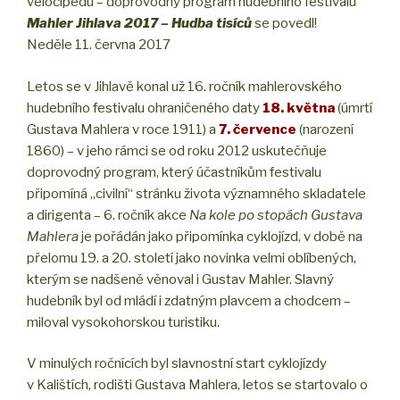
velocipedu – doprovodný program hudebního festivalu
Mahler Jihlava 2017 – Hudba tisíců
se povedl!
Neděle 11. června 2017
Letos se v Jihlavě konal už 16. ročník mahlerovského
hudebního festivalu ohraničeného daty
18. května
(úmrtí
Gustava Mahlera v roce 1911) a
7. července
(narození
1860) – v jeho rámci se od roku 2012 uskutečňuje
doprovodný program, který účastníkům festivalu
připomíná „civilní“ stránku života významného skladatele
a dirigenta – 6. ročník akce
Na kole po stopách Gustava
Mahlera
je pořádán jako připomínka cyklojízd, v době na
přelomu 19. a 20. století jako novinka velmi oblíbených,
kterým se nadšeně věnoval i Gustav Mahler. Slavný
hudebník byl od mládí i zdatným plavcem a chodcem –
miloval vysokohorskou turistiku.
V minulých ročnících byl slavnostní start cyklojízdy
v Kalištích, rodišti Gustava Mahlera, letos se startovalo o