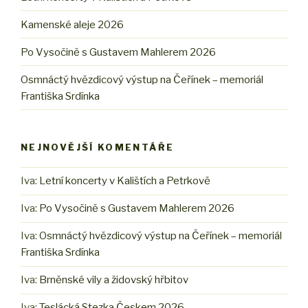
Kamenské aleje 2026
Po Vysočině s Gustavem Mahlerem 2026
Osmnáctý hvězdicový výstup na Čeřínek – memoriál
Františka Srdínka
NEJNOVĚJŠÍ KOMENTÁŘE
Iva
:
Letní koncerty v Kalištích a Petrkově
Iva
:
Po Vysočině s Gustavem Mahlerem 2026
Iva
:
Osmnáctý hvězdicový výstup na Čeřínek – memoriál
Františka Srdínka
Iva
:
Brněnské vily a židovský hřbitov
Iva
:
Teslácká Stezka Českem 2026