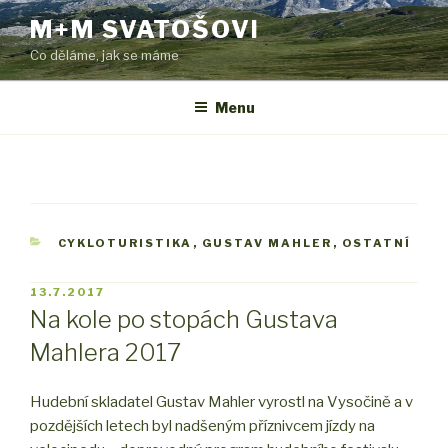
Přejít
M+M SVATOŠOVI
k
Co děláme, jak se máme
obsahu
webu
Menu
RUBRIKY
CYKLOTURISTIKA
,
GUSTAV MAHLER
,
OSTATNÍ
PUBLIKOVÁNO
13.7.2017
Na kole po stopách Gustava
Mahlera 2017
Hudební skladatel Gustav Mahler vyrostl na Vysočině a v
pozdějších letech byl nadšeným příznivcem jízdy na