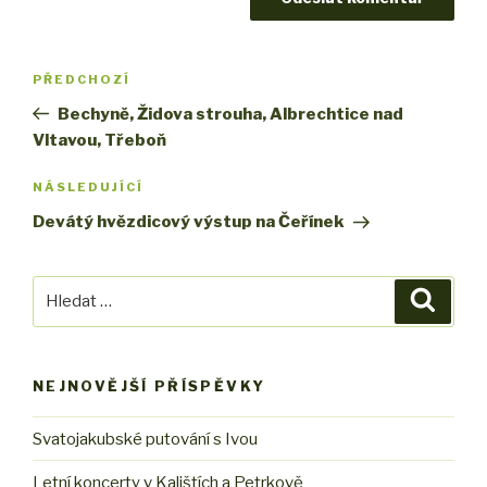
Navigace
PŘEDCHOZÍ
Předchozí
pro
příspěvek
Bechyně, Židova strouha, Albrechtice nad
příspěvek
Vltavou, Třeboň
NÁSLEDUJÍCÍ
Následující
příspěvek
Devátý hvězdicový výstup na Čeřínek
Hledat:
Hledán
NEJNOVĚJŠÍ PŘÍSPĚVKY
Svatojakubské putování s Ivou
Letní koncerty v Kalištích a Petrkově