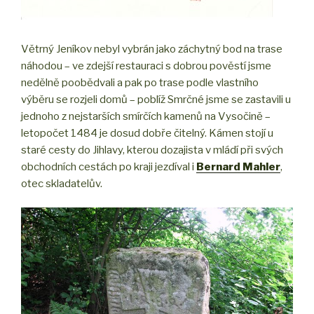
Větrný Jeníkov nebyl vybrán jako záchytný bod na trase
náhodou – ve zdejší restauraci s dobrou pověstí jsme
nedělně poobědvali a pak po trase podle vlastního
výběru se rozjeli domů – poblíž Smrčné jsme se zastavili u
jednoho z nejstarších smírčích kamenů na Vysočině –
letopočet 1484 je dosud dobře čitelný. Kámen stojí u
staré cesty do Jihlavy, kterou dozajista v mládí při svých
obchodních cestách po kraji jezdíval i
Bernard Mahler
,
otec skladatelův.