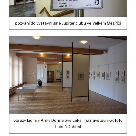
pozvání do výstavní síně Jupiter clubu ve Velkém Meziříčí
obrazy Lidmily Anny Dohnalové čekají na návštěvníky; foto
Luboš Dohnal