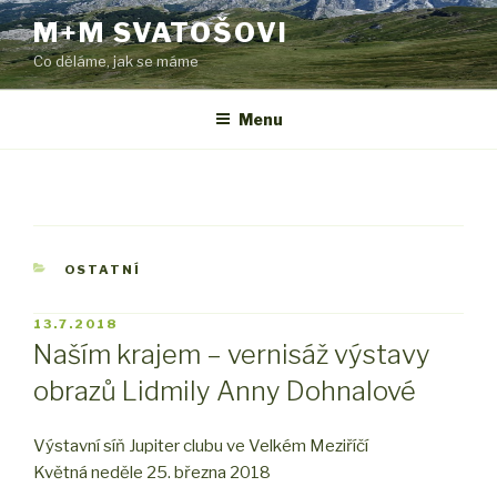
Přejít
M+M SVATOŠOVI
k
Co děláme, jak se máme
obsahu
webu
Menu
RUBRIKY
OSTATNÍ
PUBLIKOVÁNO
13.7.2018
Naším krajem – vernisáž výstavy
obrazů Lidmily Anny Dohnalové
Výstavní síň Jupiter clubu ve Velkém Meziříčí
Květná neděle 25. března 2018