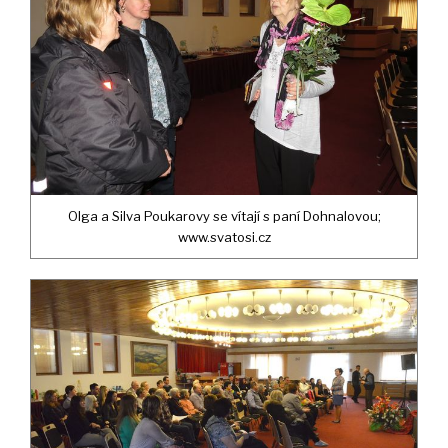
Olga a Silva Poukarovy se vítají s paní Dohnalovou;
www.svatosi.cz