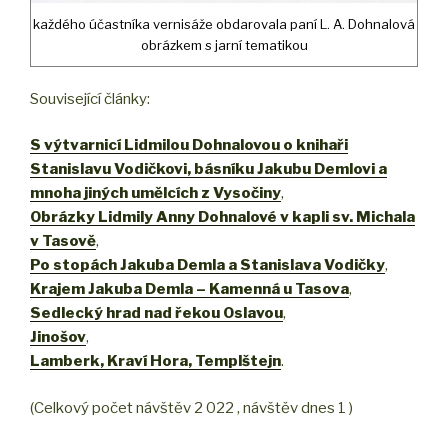
každého účastníka vernisáže obdarovala paní L. A. Dohnalová
obrázkem s jarní tematikou
Související články:
S výtvarnicí Lidmilou Dohnalovou o knihaři
Stanislavu Vodičkovi, básníku Jakubu Demlovi a
mnoha jiných umělcích z Vysočiny
,
Obrázky Lidmily Anny Dohnalové v kapli sv. Michala
v Tasově
,
Po stopách Jakuba Demla a Stanislava Vodičky
,
Krajem Jakuba Demla – Kamenná u Tasova
,
Sedlecký hrad nad řekou Oslavou
,
Jinošov
,
Lamberk, Kraví Hora, Templštejn
.
(Celkový počet návštěv 2 022 , návštěv dnes 1 )