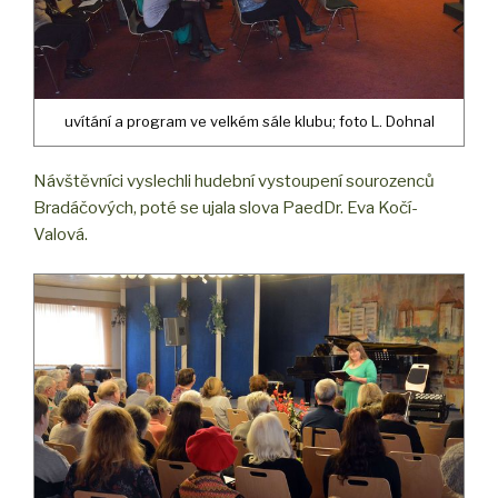
uvítání a program ve velkém sále klubu; foto L. Dohnal
Návštěvníci vyslechli hudební vystoupení sourozenců
Bradáčových, poté se ujala slova PaedDr. Eva Kočí-
Valová.