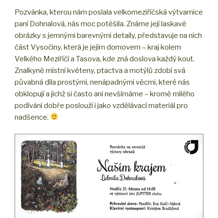
Pozvánka, kterou nám poslala velkomeziříčská výtvarnice
paní Dohnalová, nás moc potěšila. Známe její laskavé
obrázky s jemnými barevnými detaily, představuje na nich
část Vysočiny, která je jejím domovem – kraj kolem
Velkého Meziříčí a Tasova, kde zná doslova každý kout.
Znalkyně místní květeny, ptactva a motýlů zdobí svá
půvabná díla prostými, nenápadnými věcmi, které nás
obklopují a jichž si často ani nevšímáme – kromě milého
podívání dobře poslouží i jako vzdělávací materiál pro
nadšence.