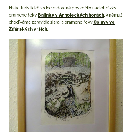
Naše turistické srdce radostně poskočilo nad obrázky
pramene řeky
Balinky v Arnoleckých horách
, k němuž
chodíváme zpravidla zjara, a pramene řeky
Oslavy ve
Žďárských vrších
.