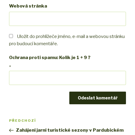
Webová stránka
Uložit do prohlížeče jméno, e-mail a webovou stránku
pro budoucí komentáře.
Ochrana proti spamu: Kolik je 1 + 9 ?
*
Navigace
PŘEDCHOZÍ
Předchozí
pro
příspěvek
Zahájení jarní turistické sezony v Pardubickém
příspěvek