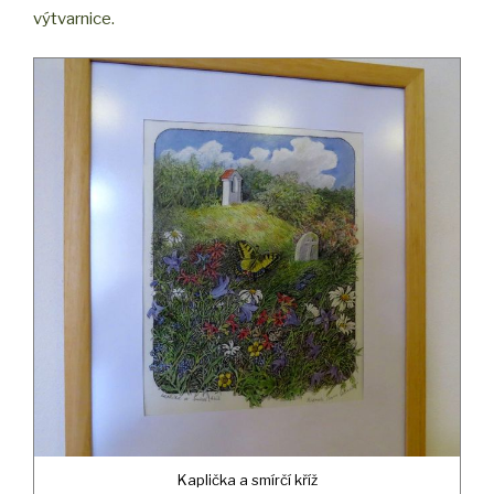
výtvarnice.
Kaplička a smírčí kříž