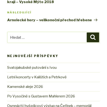
kraji – Vysoké Mýto 2018
NÁSLEDUJÍCÍ
Následující
příspěvek
Arnolecké hory – velikonoční přechod hřebene
Hledat:
Hledán
NEJNOVĚJŠÍ PŘÍSPĚVKY
Svatojakubské putování s Ivou
Letní koncerty v Kalištích a Petrkově
Kamenské aleje 2026
Po Vysočině s Gustavem Mahlerem 2026
Osmnáctý hvězdicový výstup na Čeřínek – memoriál