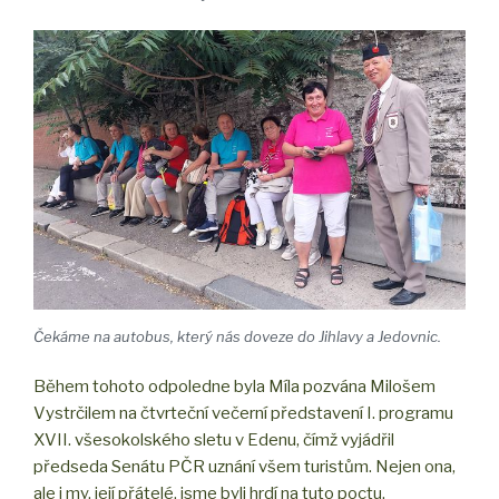
Čekáme na autobus, který nás doveze do Jihlavy a Jedovnic.
Během tohoto odpoledne byla Míla pozvána Milošem
Vystrčilem na čtvrteční večerní představení I. programu
XVII. všesokolského sletu v Edenu, čímž vyjádřil
předseda Senátu PČR uznání všem turistům. Nejen ona,
ale i my, její přátelé, jsme byli hrdí na tuto poctu.