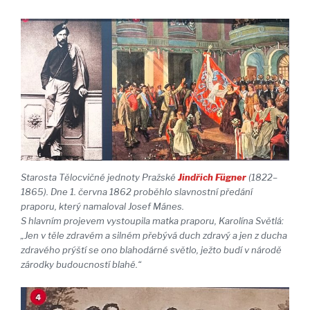
Starosta Tělocvičné jednoty Pražské
Jindřich Fügner
(1822–
1865). Dne 1. června 1862 proběhlo slavnostní předání
praporu, který namaloval Josef Mánes.
S hlavním projevem vystoupila matka praporu, Karolína Světlá:
„Jen v těle zdravém a silném přebývá duch zdravý a jen z ducha
zdravého prýští se ono blahodárné světlo, ježto budí v národě
zárodky budoucností blahé.“