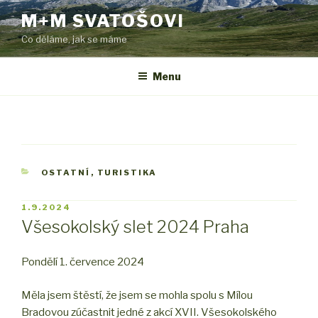
Přejít
M+M SVATOŠOVI
k
Co děláme, jak se máme
obsahu
webu
Menu
RUBRIKY
OSTATNÍ
,
TURISTIKA
PUBLIKOVÁNO
1.9.2024
Všesokolský slet 2024 Praha
Pondělí 1. července 2024
Měla jsem štěstí, že jsem se mohla spolu s Mílou
Bradovou zúčastnit jedné z akcí XVII. Všesokolského