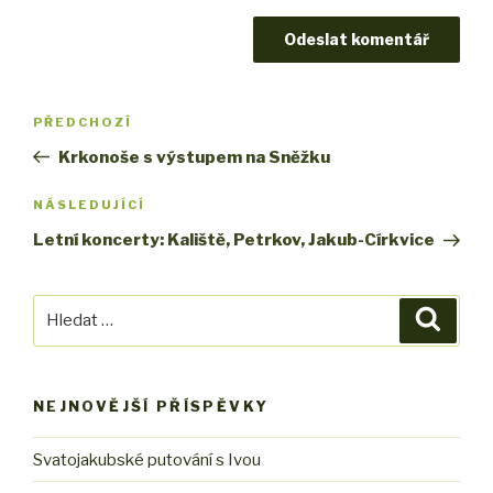
Navigace
PŘEDCHOZÍ
Předchozí
pro
příspěvek
Krkonoše s výstupem na Sněžku
příspěvek
NÁSLEDUJÍCÍ
Následující
příspěvek
Letní koncerty: Kaliště, Petrkov, Jakub-Církvice
Hledat:
Hledán
NEJNOVĚJŠÍ PŘÍSPĚVKY
Svatojakubské putování s Ivou