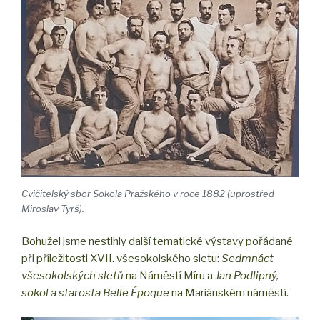
Cvičitelský sbor Sokola Pražského v roce 1882 (uprostřed
Miroslav Tyrš).
Bohužel jsme nestihly další tematické výstavy pořádané
při příležitosti XVII. všesokolského sletu:
Sedmnáct
všesokolských sletů
na Náměstí Míru a
Jan Podlipný,
sokol a starosta Belle Époque
na Mariánském náměstí.