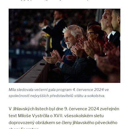
Míla sledovala večerní gala program 4. července 2024 ve
společnosti nejvyšších představitelů státu a sokolstva.
V Jihlavských listech byl dne 9. července 2024 zveřejněn
text Miloše Vystrčila o XVII. všesokolském sletu
doprovozený obrázkem se členy jihlavského pěveckého