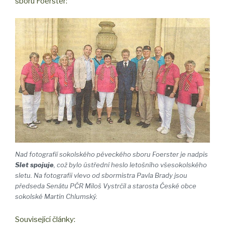
sboru Foerster:
Nad fotografií sokolského pěveckého sboru Foerster je nadpis
Slet spojuje
, což bylo ústřední heslo letošního všesokolského
sletu. Na fotografii vlevo od sbormistra Pavla Brady jsou
předseda Senátu PČR Miloš Vystrčil a starosta České obce
sokolské Martin Chlumský.
Související články: