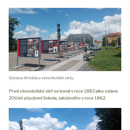
Výstava Armáda a všesokolské slety.
První všesokolský slet se konal v roce 1882 jako oslava
20ti let působení Sokola, založeného v roce 1862.