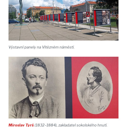
Výstavní panely na Vítězném náměstí.
Miroslav Tyrš
(1832–1884), zakladatel sokolského hnutí.