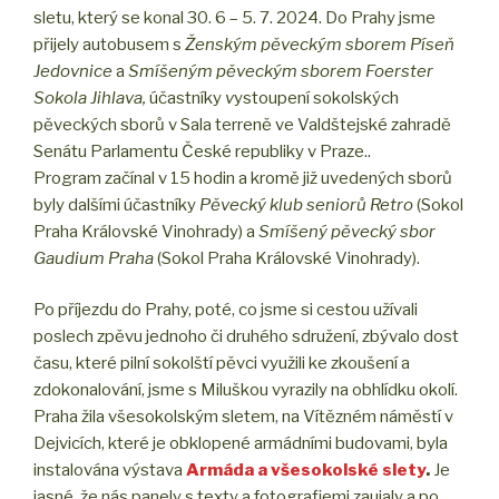
sletu, který se konal 30. 6 – 5. 7. 2024. Do Prahy jsme
přijely autobusem s
Ženským pěveckým sborem Píseň
Jedovnice
a
Smíšeným pěveckým sborem Foerster
Sokola Jihlava,
účastníky
v
ystoupení sokolských
pěveckých sborů v Sala terreně ve Valdštejské zahradě
Senátu Parlamentu České republiky v Praze..
Program začínal v 15 hodin a kromě již uvedených sborů
byly dalšími účastníky
Pěvecký klub seniorů Retro
(Sokol
Praha Královské Vinohrady) a
Smíšený pěvecký sbor
Gaudium Praha
(Sokol Praha Královské Vinohrady).
Po příjezdu do Prahy, poté, co jsme si cestou užívali
poslech zpěvu jednoho či druhého sdružení, zbývalo dost
času, které pilní sokolští pěvci využili ke zkoušení a
zdokonalování, jsme s Miluškou vyrazily na obhlídku okolí.
Praha žila všesokolským sletem, na Vítězném náměstí v
Dejvicích, které je obklopené armádními budovami, byla
instalována výstava
Armáda a všesokolské slety
.
Je
jasné, že nás panely s texty a fotografiemi zaujaly a po