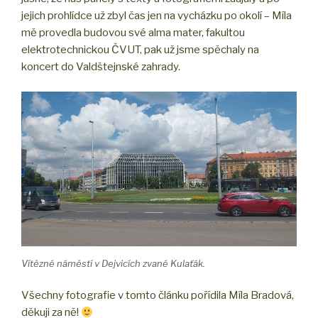
jejich prohlídce už zbyl čas jen na vycházku po okolí – Míla
mě provedla budovou své alma mater, fakultou
elektrotechnickou ČVUT, pak už jsme spěchaly na
koncert do Valdštejnské zahrady.
Vítězné náměstí v Dejvicích zvané Kulaťák.
Všechny fotografie v tomto článku pořídila Míla Bradová,
děkuji za ně!