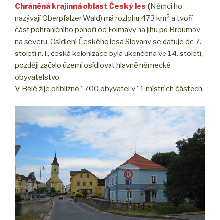
Chráněná krajinná oblast Český les
(
Němci ho
2
nazývají Oberpfalzer Wald) má rozlohu 473 km
a tvoří
část pohraničního pohoří od Folmavy na jihu po Broumov
na severu. Osídlení Českého lesa Slovany se datuje do 7.
století n. l., česká kolonizace byla ukončena ve 14. století,
později začalo území osídlovat hlavně německé
obyvatelstvo.
V Bělé žije přibližně 1700 obyvatel v 11 místních částech.