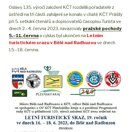
Oslavy 135. výročí založení KČT rozdělili pořadatelé z
ústředí na tři části: zahájení se konalo v chatě KČT Prášily
při 5. setkání čtenářů a dopisovatelů časopisu Turista ve
dnech 2.–4. června 2023, navazovaly
pražské pochody
5.–11. června
a cyklus byl ukončen na
Letním
turistickém srazu v Bělé nad Radbuzou
ve dnech
15.–18. června.