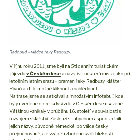
Radobud – vládce řeky Radbuzy.
V říjnu roku 2011 jsme byli na 5ti denním turistickém
zájezdu
v Českém lese
a navštívili některá místa jako při
letošním letním srazu – pramen řeky Radbuzy, klášter
Pivoň atd. Je možné kliknout a nahlédnout.
Na trase jsme se setkávali s množstvím infotabulí, kde
byly uvedené obce, kdysi zde v Českém lese usazené.
Většinou vznikaly v průběhu 16. století v souvislosti s
rozvojem sklářství. Zaslouží si, abychom aspoň zmínili
jejich názvy, původně německé, po válce česky
přejmenované, ale vzápětí zbořené kvůli blízkosti