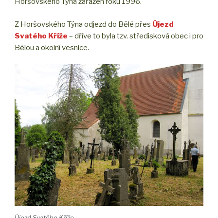
Horšovského Týna zařazen roku 1996.
Z Horšovského Týna odjezd do Bělé přes
Újezd
Svatého Kříže
– dříve to byla tzv. středisková obec i pro
Bělou a okolní vesnice.
Újezd Svatého Kříže