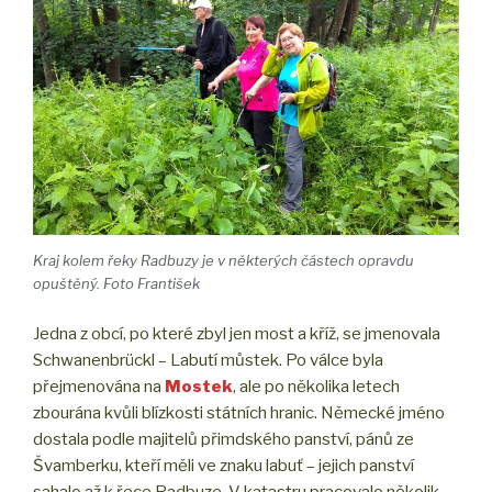
Kraj kolem řeky Radbuzy je v některých částech opravdu
opuštěný. Foto František
Jedna z obcí, po které zbyl jen most a kříž, se jmenovala
Schwanenbrückl – Labutí můstek. Po válce byla
přejmenována na
Mostek
, ale po několika letech
zbourána kvůli blízkosti státních hranic. Německé jméno
dostala podle majitelů přimdského panství, pánů ze
Švamberku, kteří měli ve znaku labuť – jejich panství
sahalo až k řece Radbuze. V katastru pracovalo několik