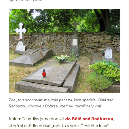
Zde jsou pochovaní majitelé panství, kam spadala i Bělá nad
Radbuzou, Kocové z Dobrše, kteří zkulturnili celý kraj.
Kolem 3. hodiny jsme dorazili
do Bělé nad Radbuzou
,
která si okřídleně říká „město v srdci Českého lesa“.