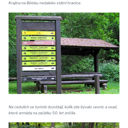
Krajina na Bělsku nedaleko státní hranice.
Na cedulích se turisté dozvídají, kolik zde bývalo vesnic a osad,
které armáda na začátku 50. let zničila.