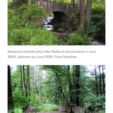
Kamenný mostek přes řeku Radbuzu byl postaven v roce
1809, obnoven po roce 1990. Foto František