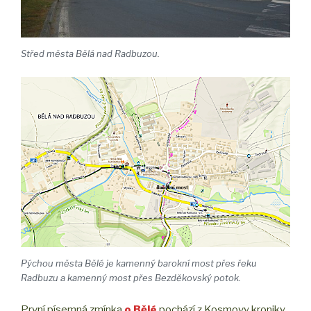
Střed města Bělá nad Radbuzou.
Pýchou města Bělé je kamenný barokní most přes řeku
Radbuzu a kamenný most přes Bezděkovský potok.
První písemná zmínka
o Bělé
pochází z Kosmovy kroniky