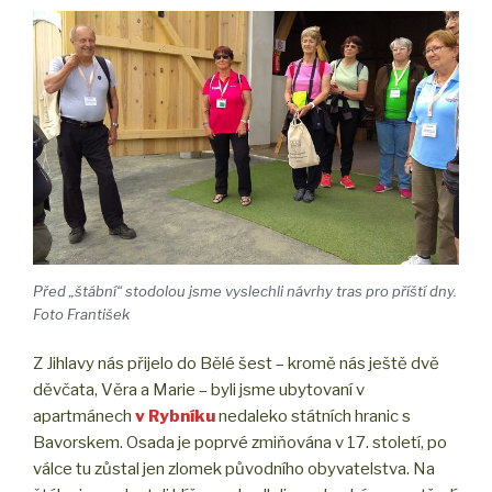
Před „štábní“ stodolou jsme vyslechli návrhy tras pro příští dny.
Foto František
Z Jihlavy nás přijelo do Bělé šest – kromě nás ještě dvě
děvčata, Věra a Marie – byli jsme ubytovaní v
apartmánech
v Rybníku
nedaleko státních hranic s
Bavorskem. Osada je poprvé zmiňována v 17. století, po
válce tu zůstal jen zlomek původního obyvatelstva. Na