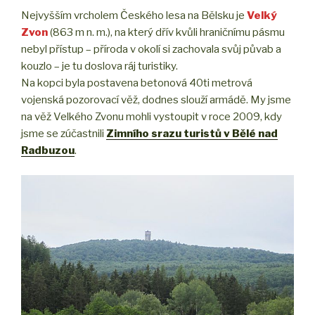
Nejvyšším vrcholem Českého lesa na Bělsku je
Velký
Zvon
(863 m n. m.), na který dřív kvůli hraničnímu pásmu
nebyl přístup – příroda v okolí si zachovala svůj půvab a
kouzlo – je tu doslova ráj turistiky.
Na kopci byla postavena betonová 40ti metrová
vojenská pozorovací věž, dodnes slouží armádě. My jsme
na věž Velkého Zvonu mohli vystoupit v roce 2009, kdy
jsme se zúčastnili
Zimního srazu turistů v Bělé nad
Radbuzou
.