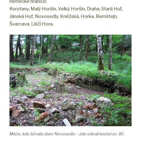
německé hranice:
Korytany, Malý Horšín, Velký Horšín, Draha, Stará Huť,
Jánská Huť, Novosedly, Kněžská, Horka, Bernštejn,
Švarcava, Liščí Hora.
Místo, kde bývala obec Novosedly – zde stával kostel sv. Jiří.