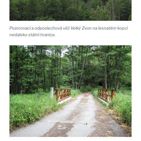
Pozorovací a odposlechová věž Velký Zvon na lesnatém kopci
nedaleko státní hranice.