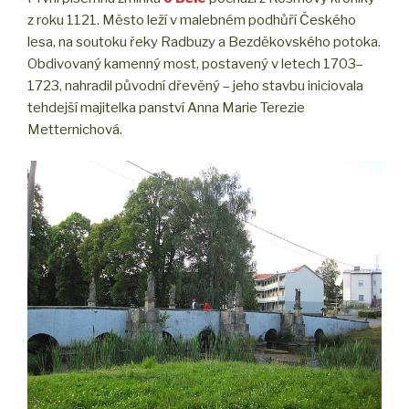
z roku 1121. Město leží v malebném podhůří Českého
lesa, na soutoku řeky Radbuzy a Bezděkovského potoka.
Obdivovaný kamenný most, postavený v letech 1703–
1723, nahradil původní dřevěný – jeho stavbu iniciovala
tehdejší majitelka panství Anna Marie Terezie
Metternichová.