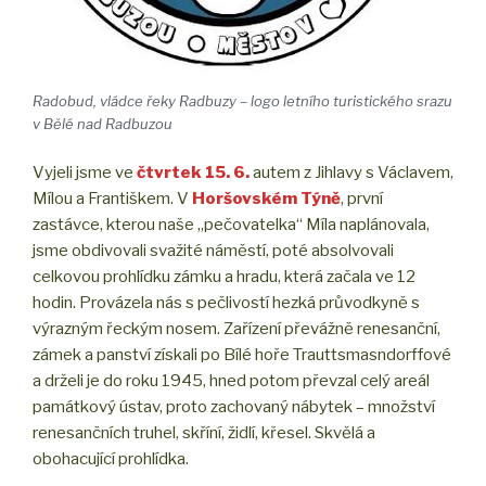
Radobud, vládce řeky Radbuzy – logo letního turistického srazu
v Bělé nad Radbuzou
Vyjeli jsme ve
čtvrtek 15. 6.
autem z Jihlavy s Václavem,
Mílou a Františkem. V
Horšovském Týně
, první
zastávce, kterou naše „pečovatelka“ Míla naplánovala,
jsme obdivovali svažité náměstí, poté absolvovali
celkovou prohlídku zámku a hradu, která začala ve 12
hodin. Provázela nás s pečlivostí hezká průvodkyně s
výrazným řeckým nosem. Zařízení převážně renesanční,
zámek a panství získali po Bílé hoře Trauttsmasndorffové
a drželi je do roku 1945, hned potom převzal celý areál
památkový ústav, proto zachovaný nábytek – množství
renesančních truhel, skříní, židlí, křesel. Skvělá a
obohacující prohlídka.