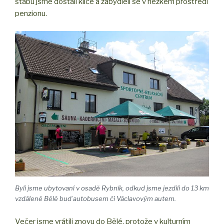
štábu jsme dostali klíče a zabydleli se v hezkém prostředí
penzionu.
Byli jsme ubytovaní v osadě Rybník, odkud jsme jezdili do 13 km
vzdálené Bělé buď autobusem či Václavovým autem.
Večer jsme vrátili znovu do Bělé, protože v kulturním