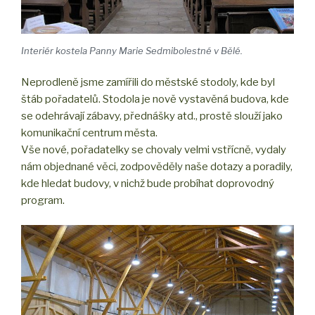
Interiér kostela Panny Marie Sedmibolestné v Bělé.
Neprodleně jsme zamířili do městské stodoly, kde byl
štáb pořadatelů. Stodola je nově vystavěná budova, kde
se odehrávají zábavy, přednášky atd., prostě slouží jako
komunikační centrum města.
Vše nové, pořadatelky se chovaly velmi vstřícně, vydaly
nám objednané věci, zodpověděly naše dotazy a poradily,
kde hledat budovy, v nichž bude probíhat doprovodný
program.