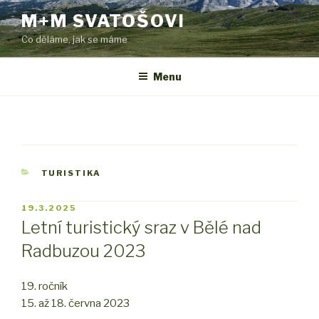
Přejít
M+M SVATOŠOVI
k
Co děláme, jak se máme
obsahu
webu
Menu
RUBRIKY
TURISTIKA
PUBLIKOVÁNO
19.3.2025
Letní turistický sraz v Bělé nad
Radbuzou 2023
19. ročník
15. až 18. června 2023