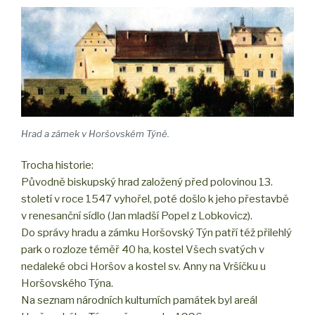
Hrad a zámek v Horšovském Týně.
Trocha historie:
Původně biskupský hrad založený před polovinou 13.
století v roce 1547 vyhořel, poté došlo k jeho přestavbě
v renesanční sídlo (Jan mladší Popel z Lobkovicz).
Do správy hradu a zámku Horšovský Týn patří též přilehlý
park o rozloze téměř 40 ha, kostel Všech svatých v
nedaleké obci Horšov a kostel sv. Anny na Vršíčku u
Horšovského Týna.
Na seznam národních kulturních památek byl areál