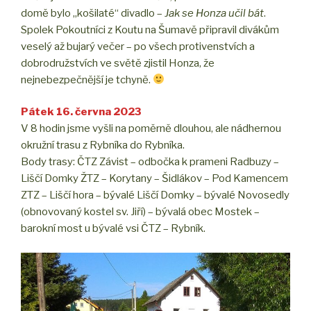
domě bylo „košilaté“ divadlo –
Jak se Honza učil bát
.
Spolek Pokoutníci z Koutu na Šumavě připravil divákům
veselý až bujarý večer – po všech protivenstvích a
dobrodružstvích ve světě zjistil Honza, že
nejnebezpečnější je tchyně.
Pátek 16. června 2023
V 8 hodin jsme vyšli na poměrně dlouhou, ale nádhernou
okružní trasu z Rybníka do Rybníka.
Body trasy: ČTZ Závist – odbočka k prameni Radbuzy –
Liščí Domky ŽTZ – Korytany – Šidlákov – Pod Kamencem
ZTZ – Liščí hora – bývalé Liščí Domky – bývalé Novosedly
(obnovovaný kostel sv. Jiří) – bývalá obec Mostek –
barokní most u bývalé vsi ČTZ – Rybník.