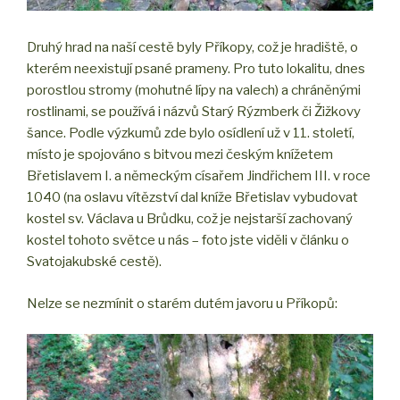
Druhý hrad na naší cestě byly Příkopy, což je hradiště, o
kterém neexistují psané prameny. Pro tuto lokalitu, dnes
porostlou stromy (mohutné lípy na valech) a chráněnými
rostlinami, se používá i názvů Starý Rýzmberk či Žižkovy
šance. Podle výzkumů zde bylo osídlení už v 11. století,
místo je spojováno s bitvou mezi českým knížetem
Břetislavem I. a německým císařem Jindřichem III. v roce
1040 (na oslavu vítězství dal kníže Břetislav vybudovat
kostel sv. Václava u Brůdku, což je nejstarší zachovaný
kostel tohoto světce u nás – foto jste viděli v článku o
Svatojakubské cestě).
Nelze se nezmínit o starém dutém javoru u Příkopů: