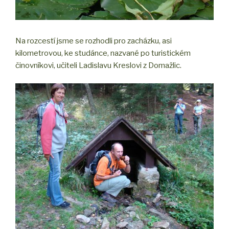
Na rozcestí jsme se rozhodli pro zacházku, asi
kilometrovou, ke studánce, nazvané po turistickém
činovníkovi, učiteli Ladislavu Kreslovi z Domažlic.