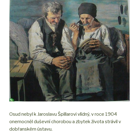
Osud nebyl k Jaroslavu Špillarovi vlídný, v roce 1904
onemocněl duševní chorobou a zbytek života strávil v
dobřanském ústavu.