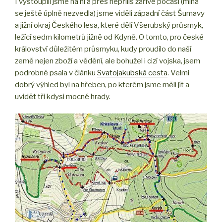
I vystoupili jsme na ni a přes nepříliš zářivé počasí (mlha
se ještě úplně nezvedla) jsme viděli západní část Šumavy
a jižní okraj Českého lesa, které dělí Všerubský průsmyk,
ležící sedm kilometrů jižně od Kdyně. O tomto, pro české
království důležitém průsmyku, kudy proudilo do naší
země nejen zboží a vědění, ale bohužel i cizí vojska, jsem
podrobně psala v článku
Svatojakubská cesta
. Velmi
dobrý výhled byl na hřeben, po kterém jsme měli jít a
uvidět tři kdysi mocné hrady.