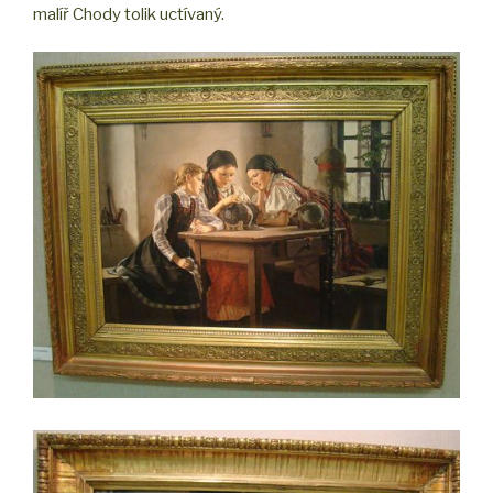
malíř Chody tolik uctívaný.