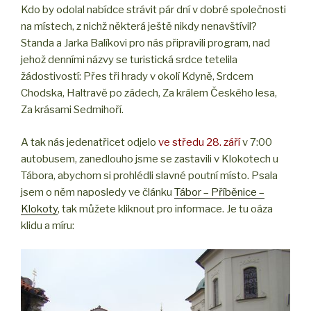
Kdo by odolal nabídce strávit pár dní v dobré společnosti
na místech, z nichž některá ještě nikdy nenavštívil?
Standa a Jarka Balíkovi pro nás připravili program, nad
jehož denními názvy se turistická srdce tetelila
žádostivostí: Přes tři hrady v okolí Kdyně, Srdcem
Chodska, Haltravě po zádech, Za králem Českého lesa,
Za krásami Sedmihoří.
A tak nás jedenatřicet odjelo
ve středu 28. září
v 7:00
autobusem, zanedlouho jsme se zastavili v Klokotech u
Tábora, abychom si prohlédli slavné poutní místo. Psala
jsem o něm naposledy ve článku
Tábor – Příběnice –
Klokoty
, tak můžete kliknout pro informace. Je tu oáza
klidu a míru: