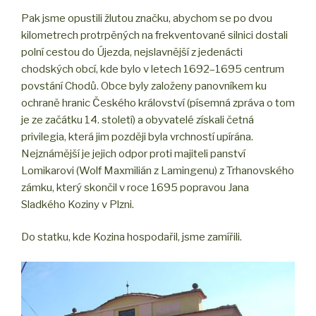
Pak jsme opustili žlutou značku, abychom se po dvou
kilometrech protrpěných na frekventované silnici dostali
polní cestou do Újezda, nejslavnější z jedenácti
chodských obcí, kde bylo v letech 1692–1695 centrum
povstání Chodů. Obce byly založeny panovníkem ku
ochraně hranic Českého království (písemná zpráva o tom
je ze začátku 14. století) a obyvatelé získali četná
privilegia, která jim později byla vrchností upírána.
Nejznámější je jejich odpor proti majiteli panství
Lomikarovi (Wolf Maxmilián z Lamingenu) z Trhanovského
zámku, který skončil v roce 1695 popravou Jana
Sladkého Koziny v Plzni.
Do statku, kde Kozina hospodařil, jsme zamířili.