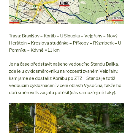
Trasa: Branišov – Koráb – U Sloupku – Vejpřahy – Nový
Herštejn – Kreslova studánka – Příkopy – Rýzmberk – U
Pomníku – Kdyně = 11 km
Je na čase představit našeho vedoucího Standu Balíka,
zde je u cyklosměrovníku na rozcestí zvaném Vejpřahy,
kam jsme se dostali z Korábu po ZTZ – Standa je totiž
vedoucím cykloznačení v celé oblasti Vysočina, takže ho
obří směrovník zaujal a potěšil (nás samozřejmě taky).