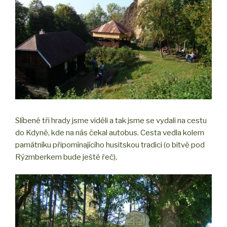
Slíbené tři hrady jsme viděli a tak jsme se vydali na cestu
do Kdyně, kde na nás čekal autobus. Cesta vedla kolem
památníku připomínajícího husitskou tradici (o bitvě pod
Rýzmberkem bude ještě řeč),