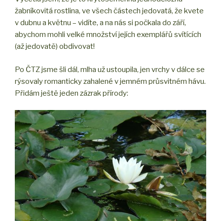
žabníkovitá rostlina, ve všech částech jedovatá, že kvete
v dubnu a květnu – vidíte, a na nás si počkala do září,
abychom mohli velké množství jejích exemplářů svítících
(až jedovatě) obdivovat!
Po ČTZ jsme šli dál, mlha už ustoupila, jen vrchy v dálce se
rýsovaly romanticky zahalené v jemném průsvitném hávu.
Přidám ještě jeden zázrak přírody: