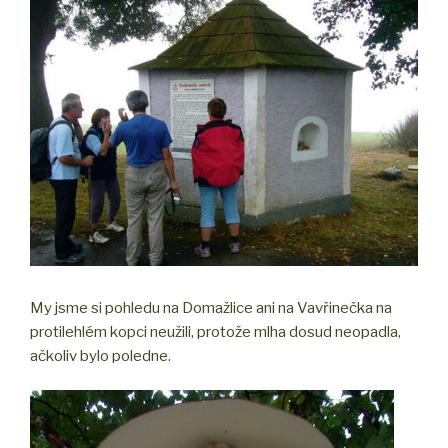
My jsme si pohledu na Domažlice ani na Vavřinečka na
protilehlém kopci neužili, protože mlha dosud neopadla,
ačkoliv bylo poledne.