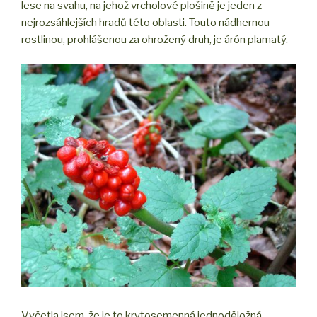
lese na svahu, na jehož vrcholové plošině je jeden z
nejrozsáhlejších hradů této oblasti. Touto nádhernou
rostlinou, prohlášenou za ohrožený druh, je árón plamatý.
Vyčetla jsem, že je to krytosemenná jednoděložná