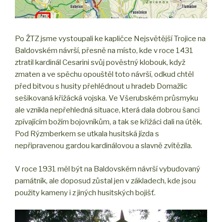
Po ŽTZ jsme vystoupali ke kapličce Nejsvětější Trojice na
Baldovském návrší, přesně na místo, kde v roce 1431
ztratil kardinál Cesarini svůj pověstný klobouk, když
zmaten a ve spěchu opouštěl toto návrší, odkud chtěl
před bitvou s husity přehlédnout u hradeb Domažlic
sešikovaná křižácká vojska. Ve Všerubském průsmyku
ale vznikla nepřehledná situace, která dala dobrou šanci
zpívajícím božím bojovníkům, a tak se křižáci dali na útěk.
Pod Rýzmberkem se utkala husitská jízda s
nepřipravenou gardou kardinálovou a slavně zvítězila.
V roce 1931 měl být na Baldovském návrší vybudovaný
památník, ale doposud zůstal jen v základech, kde jsou
použity kameny i z jiných husitských bojišť.