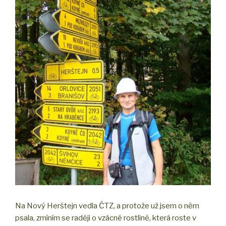
Na Nový Herštejn vedla ČTZ, a protože už jsem o něm
psala, zmíním se raději o vzácné rostlině, která roste v