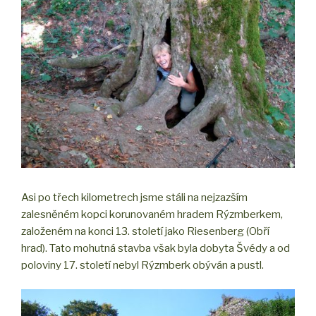
Asi po třech kilometrech jsme stáli na nejzazším
zalesněném kopci korunovaném hradem Rýzmberkem,
založeném na konci 13. století jako Riesenberg (Obří
hrad). Tato mohutná stavba však byla dobyta Švédy a od
poloviny 17. století nebyl Rýzmberk obýván a pustl.