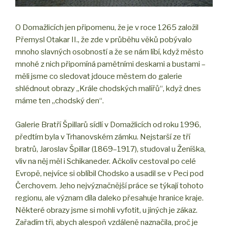
O Domažlicích jen připomenu, že je v roce 1265 založil
Přemysl Otakar II., že zde v průběhu věků pobývalo
mnoho slavných osobností a že se nám líbí, když město
mnohé z nich připomíná pamětními deskami a bustami –
měli jsme co sledovat jdouce městem do galerie
shlédnout obrazy „Krále chodských malířů“, když dnes
máme ten „chodský den“.
Galerie Bratří Špillarů sídlí v Domažlicích od roku 1996,
předtím byla v Trhanovském zámku. Nejstarší ze tří
bratrů, Jaroslav Špillar (1869–1917), studoval u Ženíška,
vliv na něj měl i Schikaneder. Ačkoliv cestoval po celé
Evropě, nejvíce si oblíbil Chodsko a usadil se v Peci pod
Čerchovem. Jeho nejvýznačnější práce se týkají tohoto
regionu, ale význam díla daleko přesahuje hranice kraje.
Některé obrazy jsme si mohli vyfotit, u jiných je zákaz.
Zařadím tři, abych alespoň vzdáleně naznačila, proč je