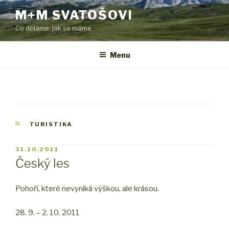
Přejít
M+M SVATOŠOVI
k
Co děláme, jak se máme
obsahu
webu
Menu
RUBRIKY
TURISTIKA
PUBLIKOVÁNO
31.10.2011
Český les
Pohoří, které nevyniká výškou, ale krásou.
28. 9. – 2. 10. 2011