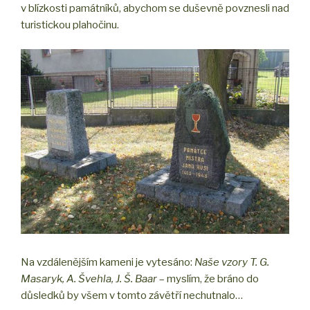
v blízkosti památníků, abychom se duševně povznesli nad
turistickou plahočinu.
Na vzdálenějším kameni je vytesáno:
Naše vzory T. G.
Masaryk, A. Švehla, J. Š. Baar
– myslím, že bráno do
důsledků by všem v tomto závětří nechutnalo…