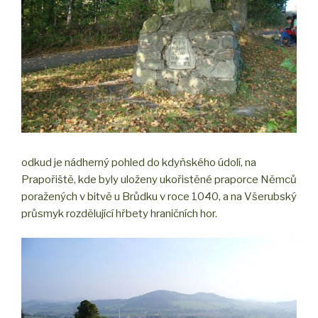
odkud je nádherný pohled do kdyňského údolí, na
Prapořiště, kde byly uloženy ukořistěné praporce Němců
poražených v bitvě u Brůdku v roce 1040, a na Všerubský
průsmyk rozdělující hřbety hraničních hor.