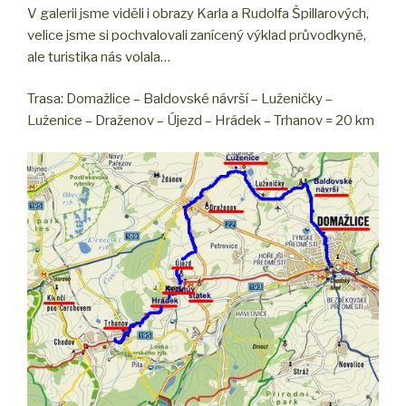
V galerii jsme viděli i obrazy Karla a Rudolfa Špillarových,
velice jsme si pochvalovali zanícený výklad průvodkyně,
ale turistika nás volala…
Trasa: Domažlice – Baldovské návrší – Luženičky –
Luženice – Draženov – Újezd – Hrádek – Trhanov = 20 km