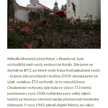
Několik kilometrů před Kdyní, v Branišově, bylo
východiště naší cesty vedoucí na Koráb. Zde jsme se
dostali na MTZ, po které vede trasa Svatojakubské cesty
– tu jsme zde procházeli v květnu 2009, dneska jsme se
však vydali po ŽTZ na Koráb. Je to nejvyšší hora
Chudenické vrchoviny, kde byla ve výšce 773 metrů
postavena v roce 1938 rozhledna a pro velký zájem
turistů se hned po otevření začaly přistavovat hostinské
místnosti. V roce 1942 zabrali objekt Němci, po válce