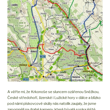
A věřte mi, že Krkonoše se sluncem ozářenou Sněžkou,
České středohoří, Jizerské i Lužické hory v dálce a blízko
pod námi pískovcové skály nás natolik zaujaly, že jsme
zapomněli na drahé kameny, které bývalá sopka jěště