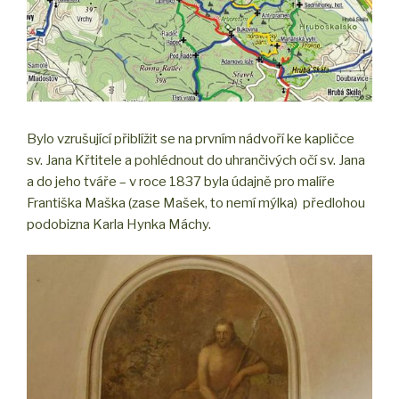
Bylo vzrušující přiblížit se na prvním nádvoří ke kapličce
sv. Jana Křtitele a pohlédnout do uhrančivých očí sv. Jana
a do jeho tváře – v roce 1837 byla údajně pro malíře
Františka Maška (zase Mašek, to nemí mýlka) předlohou
podobizna Karla Hynka Máchy.