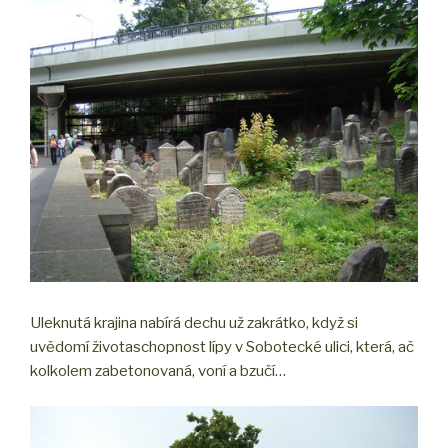
Uleknutá krajina nabírá dechu už zakrátko, když si
uvědomí životaschopnost lípy v Sobotecké ulici, která, ač
kolkolem zabetonovaná, voní a bzučí…