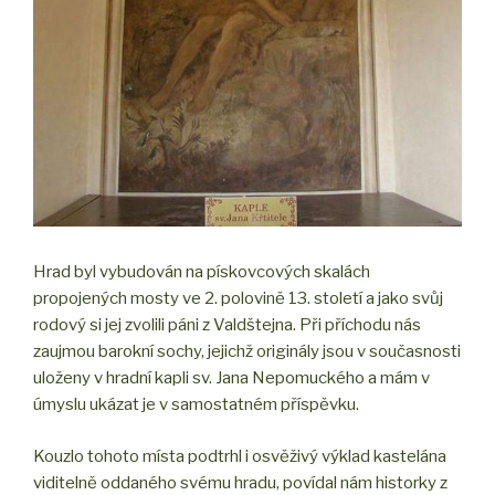
Hrad byl vybudován na pískovcových skalách
propojených mosty ve 2. polovině 13. století a jako svůj
rodový si jej zvolili páni z Valdštejna. Při příchodu nás
zaujmou barokní sochy, jejichž originály jsou v současnosti
uloženy v hradní kapli sv. Jana Nepomuckého a mám v
úmyslu ukázat je v samostatném příspěvku.
Kouzlo tohoto místa podtrhl i osvěživý výklad kastelána
viditelně oddaného svému hradu, povídal nám historky z