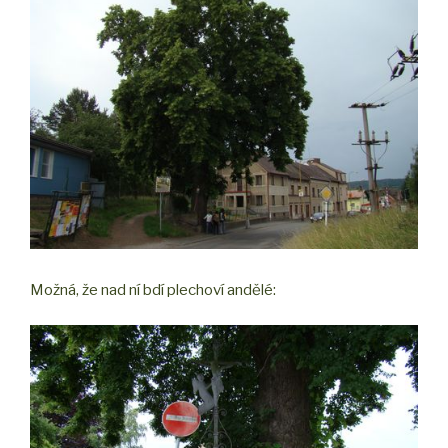
Možná, že nad ní bdí plechoví andělé: