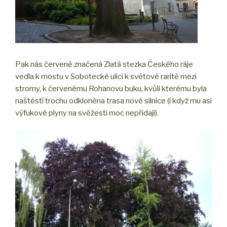
Pak nás červeně značená Zlatá stezka Českého ráje
vedla k mostu v Sobotecké ulici k světové raritě mezi
stromy, k červenému Rohanovu buku, kvůli kterému byla
naštěstí trochu odkloněna trasa nové silnice (i když mu asi
výfukové plyny na svěžesti moc nepřidají).