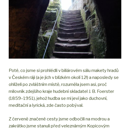
Poté, co jsme si prohlédli v biliárovém sálu makety hradů
v Českém ráji (a je jich v blízkém okolí 12!) a naposledy se
ohlíželi po zvláštním místě, rozuměla jsem asi, proč
milovník zdejšího kraje hudební skladatel J. B. Foerster
(1859–1951), jehož hudba se mi jeví jako duchovní,
meditační a lyrická, zde často pobýval.
Z červeně značené cesty jsme odbočili na modrou a
zakrátko jsme stanuli před veleznámým Kopicovým