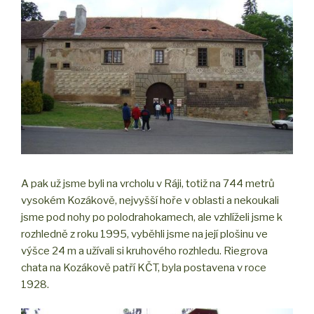
A pak už jsme byli na vrcholu v Ráji, totiž na 744 metrů
vysokém Kozákově, nejvyšší hoře v oblasti a nekoukali
jsme pod nohy po polodrahokamech, ale vzhlíželi jsme k
rozhledně z roku 1995, vyběhli jsme na její plošinu ve
výšce 24 m a užívali si kruhového rozhledu. Riegrova
chata na Kozákově patří KČT, byla postavena v roce
1928.