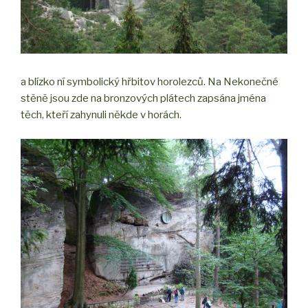
a blízko ní symbolický hřbitov horolezců. Na Nekonečné
stěně jsou zde na bronzových plátech zapsána jména
těch, kteří zahynuli někde v horách.