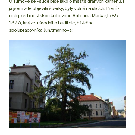
O Turnově se všude píše jako o městě drahých kamenů, i
já jsem zde objevila šperky, byly volně na ulicích. První z
nich před městskou knihovnou Antonína Marka (1785–
1877), kněze, národního buditele, blízkého
spolupracovníka Jungmannova: