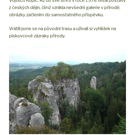
Vojtěch Kopic. Až do své smrti v roce 1978 tesal postavy
z českých dějin, čímž vznikla nevšední galerie v přírodě;
obrázky začlením do samostatného příspěvku.
Vrátili jsme se na původní trasu a užívali si vyhlídek na
pískovcové zázraky přírody.