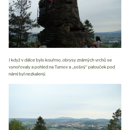
I když v dálce bylo kouřmo, obrysy známých vrchů se
vynořovaly a pohled na Turnov a „sošný“ palouček pod
námi byl nezkalený.