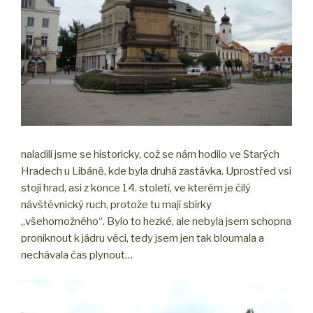
naladili jsme se historicky, což se nám hodilo ve Starých
Hradech u Libáně, kde byla druhá zastávka. Uprostřed vsi
stojí hrad, asi z konce 14. století, ve kterém je čilý
návštěvnický ruch, protože tu mají sbírky
„všehomožného“. Bylo to hezké, ale nebyla jsem schopna
proniknout k jádru věci, tedy jsem jen tak bloumala a
nechávala čas plynout…