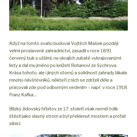
Když na tomto svahu budoval Vojtěch Mašek později
velmi proslavené zahradnictví, zasadil v roce 1891
červený buk s užšími, na okrajích zubatě vykrajovanými
listy a dal mu jméno po knížeti Rohanovi ze Sychrova.
Krása tohoto, ale i jiných stomů a solidnost zahrady lákala
mnoho návštěvníků, někteří z nich se zdrželi déle a
pracovali zde pod odborným vedením – např. v roce 1918
Franz Kafka…
Blízký židovský hřbitov ze 17. století však neměl tolik
štěstí jako slavný strom a byl překlenut mostem a proťat
silnicí.