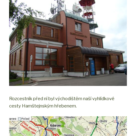
Rozcestník před ní byl východištěm naší vyhlídkové
cesty Hamštejnským hřebenem.