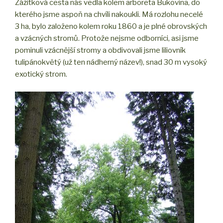
Zážitková cesta nás vedla kolem arboreta Bukovina, do
kterého jsme aspoň na chvíli nakoukli. Má rozlohu necelé
3 ha, bylo založeno kolem roku 1860 a je plné obrovských
a vzácných stromů. Protože nejsme odborníci, asi jsme
pominuli vzácnější stromy a obdivovali jsme liliovník
tulipánokvětý (už ten nádherný název!), snad 30 m vysoký
exotický strom.