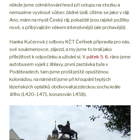
někde jsme odměňováni hned při vstupu na stezku a
nemusíme vyvinout vůbec žádné úsilí, cítíme se jako v ráji.
Ano, mám na mysli Český ráj, pokaždé jsou rajské požitky
nové, s přibývajícím věkem intenzivnější (ale prchavější).
Hanka Kučerová z odboru KČT Čeřínek připravila pro nás,
své soukmenovce, zájezd, a my jsme to brali jako
příležitost k odpočinku a užívání si. V
pátek 5. 6.
ráno jsme
autobusem vyjeli z Jihlavy, první zastávka byla v
Poděbradech, tam jsme prošli ještě opuštěnou
kolonádou, na náměstí jsme při křoupání teplých
lázeňských oplatků obdivovali jezdeckou sochu krále
Jiřího (1420–1471, korunován 1458),