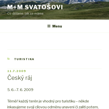
Přejít
M+M SVATOŠOVI
k
Co děláme, jak se máme
obsahu
webu
Menu
RUBRIKY
TURISTIKA
PUBLIKOVÁNO
11.7.2009
Český ráj
5. 6.–7. 6. 2009
Téměř každý terén je vhodný pro turistiku – někde
inkasujeme svoji cílovou odměnu unaveni či zaliti potem,