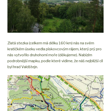
Zlatá stezka (celkem má délku 160 km) nás na svém
kratičkém úseku vedla pískovcovým rájem, který prý pro
nás vytvořilo druhohorní moře (děkujeme). Nabízím
podrobnější mapku, podle které vidíme, že náš nejbližší cíl
byl hrad Valdštejn.