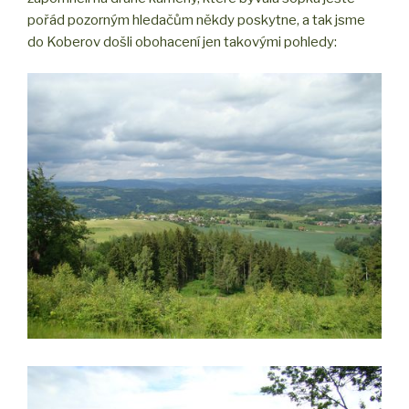
pořád pozorným hledačům někdy poskytne, a tak jsme
do Koberov došli obohacení jen takovými pohledy: