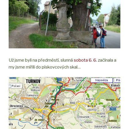
Už jsme byli na předměstí, slunná
sobota 6. 6.
začínala a
my jsme mířili do pískovcových skal…