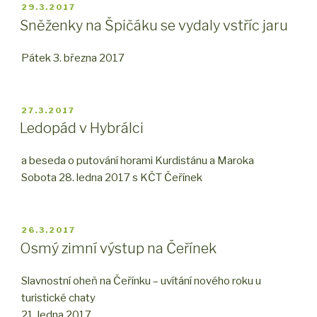
PUBLIKOVÁNO
29.3.2017
Sněženky na Špičáku se vydaly vstříc jaru
Pátek 3. března 2017
PUBLIKOVÁNO
27.3.2017
Ledopád v Hybrálci
a beseda o putování horami Kurdistánu a Maroka
Sobota 28. ledna 2017 s KČT Čeřínek
PUBLIKOVÁNO
26.3.2017
Osmý zimní výstup na Čeřínek
Slavnostní oheň na Čeřínku – uvítání nového roku u
turistické chaty
21. ledna 2017