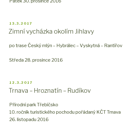
Pátek 30. prosince 2016
PUBLIKOVÁNO
13.3.2017
Zimní vycházka okolím Jihlavy
po trase Český mlýn – Hybrálec – Vyskytná – Rantířov
Středa 28. prosince 2016
PUBLIKOVÁNO
12.3.2017
Trnava – Hroznatín – Rudíkov
Přírodní park Třebíčsko
10. ročník turistického pochodu pořádaný KČT Trnava
26. listopadu 2016