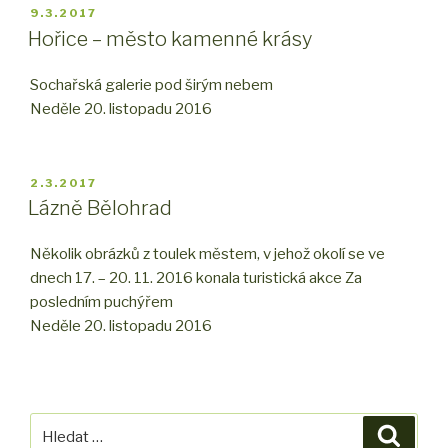
PUBLIKOVÁNO
9.3.2017
Hořice – město kamenné krásy
Sochařská galerie pod širým nebem
Neděle 20. listopadu 2016
PUBLIKOVÁNO
2.3.2017
Lázně Bělohrad
Několik obrázků z toulek městem, v jehož okolí se ve
dnech 17. – 20. 11. 2016 konala turistická akce Za
posledním puchýřem
Neděle 20. listopadu 2016
Hledat:
Hledán