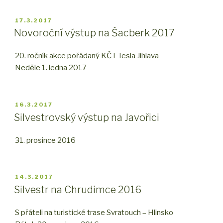
PUBLIKOVÁNO
17.3.2017
Novoroční výstup na Šacberk 2017
20. ročník akce pořádaný KČT Tesla Jihlava
Neděle 1. ledna 2017
PUBLIKOVÁNO
16.3.2017
Silvestrovský výstup na Javořici
31. prosince 2016
PUBLIKOVÁNO
14.3.2017
Silvestr na Chrudimce 2016
S přáteli na turistické trase Svratouch – Hlinsko