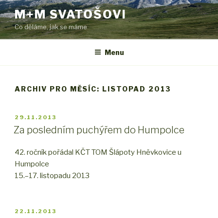
Přejít
M+M SVATOŠOVI
k
Co děláme, jak se máme
obsahu
webu
Menu
ARCHIV PRO MĚSÍC: LISTOPAD 2013
PUBLIKOVÁNO
29.11.2013
Za posledním puchýřem do Humpolce
42. ročník pořádal KČT TOM Šlápoty Hněvkovice u
Humpolce
15.–17. listopadu 2013
PUBLIKOVÁNO
22.11.2013