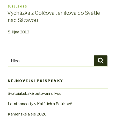
PUBLIKOVÁNO
5.11.2013
Vycházka z Golčova Jeníkova do Světlé
nad Sázavou
5. října 2013
Hledat:
Hledán
NEJNOVĚJŠÍ PŘÍSPĚVKY
Svatojakubské putování s Ivou
Letní koncerty v Kalištích a Petrkově
Kamenské aleje 2026