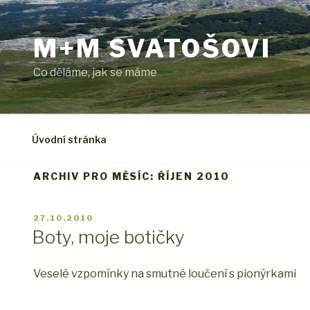
Přejít
k
M+M SVATOŠOVI
obsahu
webu
Co děláme, jak se máme
Úvodní stránka
ARCHIV PRO MĚSÍC: ŘÍJEN 2010
PUBLIKOVÁNO
27.10.2010
Boty, moje botičky
Veselé vzpomínky na smutné loučení s pionýrkami