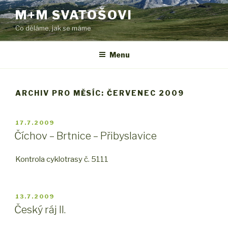
Přejít
M+M SVATOŠOVI
k
Co děláme, jak se máme
obsahu
webu
Menu
ARCHIV PRO MĚSÍC: ČERVENEC 2009
PUBLIKOVÁNO
17.7.2009
Číchov – Brtnice – Přibyslavice
Kontrola cyklotrasy č. 5111
PUBLIKOVÁNO
13.7.2009
Český ráj II.