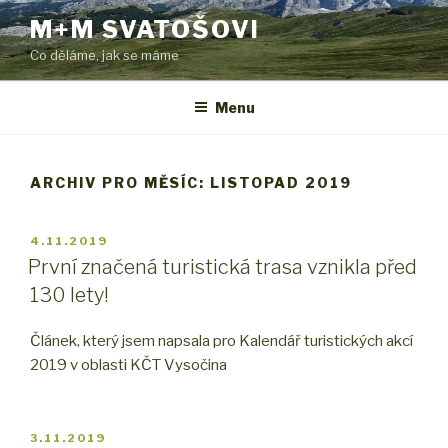
Přejít
M+M SVATOŠOVI
k
Co děláme, jak se máme
obsahu
webu
Menu
ARCHIV PRO MĚSÍC: LISTOPAD 2019
PUBLIKOVÁNO
4.11.2019
První značená turistická trasa vznikla před
130 lety!
Článek, který jsem napsala pro Kalendář turistických akcí
2019 v oblasti KČT Vysočina
PUBLIKOVÁNO
3.11.2019