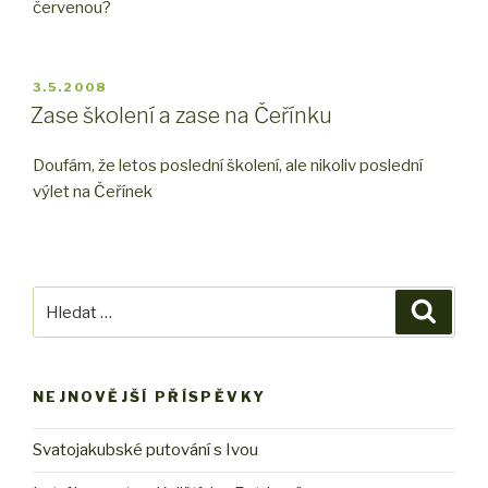
červenou?
PUBLIKOVÁNO
3.5.2008
Zase školení a zase na Čeřínku
Doufám, že letos poslední školení, ale nikoliv poslední
výlet na Čeřínek
Hledat:
Hledán
NEJNOVĚJŠÍ PŘÍSPĚVKY
Svatojakubské putování s Ivou