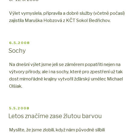
Výlet vymyslela, připravila a dobré služby (včetně počasí)
zajistila Maruška Hobzová z KČT Sokol Bedřichov.
PUBLIKOVÁNO
6.5.2008
Sochy
Na dnešní výlet jsme jeli se záměrem popatřiti nejen na
výtvory přírody, ale i na sochy, které pro zpestření už tak
dost mimořádné krajiny vytvořil žďárský umělec Michael
Olšiak.
PUBLIKOVÁNO
5.5.2008
Letos značíme zase žlutou barvou
Myslíte, že jsme zlobili, když nám původně slíbili