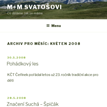
Přejít
M+M SVATOŠOVI
k
Co děláme, jak se máme
obsahu
webu
Menu
ARCHIV PRO MĚSÍC: KVĚTEN 2008
PUBLIKOVÁNO
30.5.2008
Pohádkový les
KČT Čeřínek pořádal letos už 23. ročník tradiční akce pro
děti
PUBLIKOVÁNO
28.5.2008
Značení Suchá – Špičák