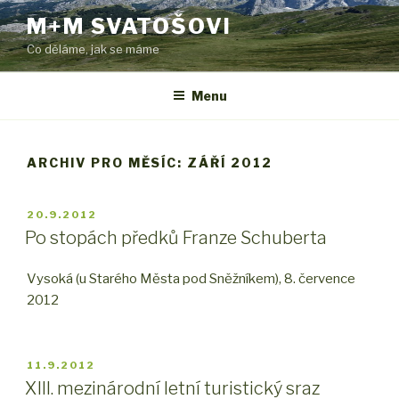
Přejít
M+M SVATOŠOVI
k
Co děláme, jak se máme
obsahu
webu
Menu
ARCHIV PRO MĚSÍC: ZÁŘÍ 2012
PUBLIKOVÁNO
20.9.2012
Po stopách předků Franze Schuberta
Vysoká (u Starého Města pod Sněžníkem), 8. července
2012
PUBLIKOVÁNO
11.9.2012
XIII. mezinárodní letní turistický sraz