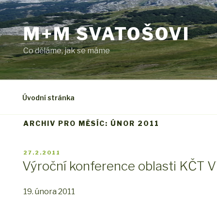
Přejít
k
M+M SVATOŠOVI
obsahu
webu
Co děláme, jak se máme
Úvodní stránka
ARCHIV PRO MĚSÍC: ÚNOR 2011
PUBLIKOVÁNO
27.2.2011
Výroční konference oblasti KČT
19. února 2011