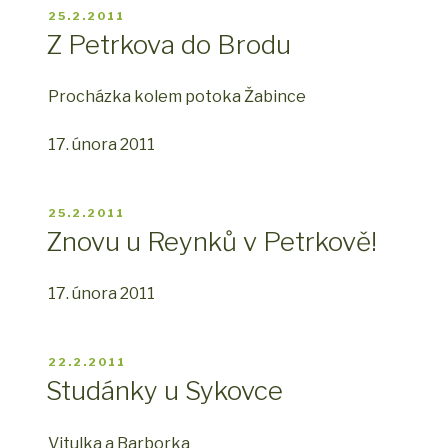
PUBLIKOVÁNO
25.2.2011
Z Petrkova do Brodu
Procházka kolem potoka Žabince
17. února 2011
PUBLIKOVÁNO
25.2.2011
Znovu u Reynků v Petrkově!
17. února 2011
PUBLIKOVÁNO
22.2.2011
Studánky u Sykovce
Vitulka a Barborka