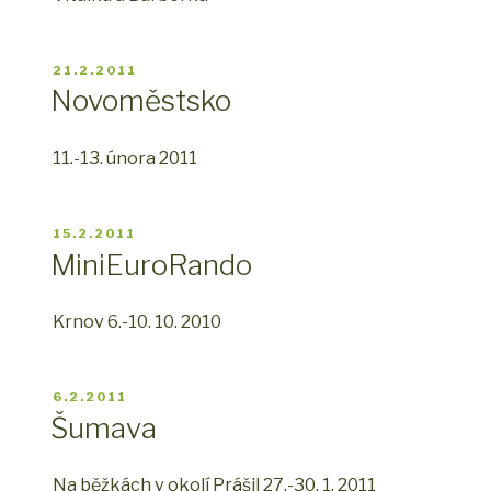
PUBLIKOVÁNO
21.2.2011
Novoměstsko
11.-13. února 2011
PUBLIKOVÁNO
15.2.2011
MiniEuroRando
Krnov 6.-10. 10. 2010
PUBLIKOVÁNO
6.2.2011
Šumava
Na běžkách v okolí Prášil 27.-30. 1. 2011