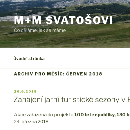
Přejít
k
M+M SVATOŠOVI
obsahu
webu
Co děláme, jak se máme
Úvodní stránka
ARCHIV PRO MĚSÍC: ČERVEN 2018
PUBLIKOVÁNO
26.6.2018
Zahájení jarní turistické sezony 
Akce zařazená do projektu
100 let republiky, 130 l
24. března 2018