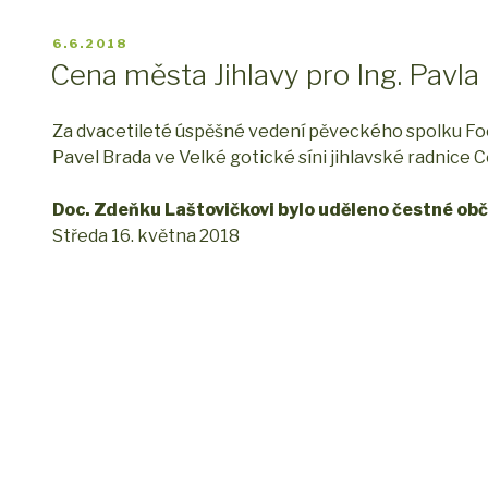
PUBLIKOVÁNO
6.6.2018
Cena města Jihlavy pro Ing. Pavla
Za dvacetileté úspěšné vedení pěveckého spolku Foe
Pavel Brada ve Velké gotické síni jihlavské radnice 
Doc. Zdeňku Laštovičkovi bylo uděleno čestné obč
Středa 16. května 2018