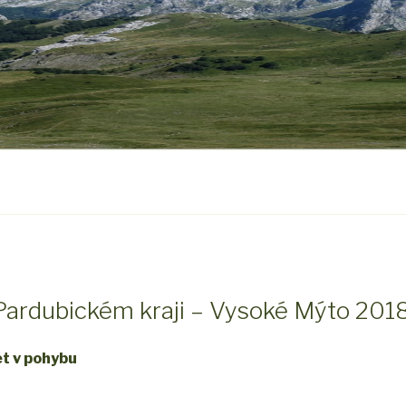
v Pardubickém kraji – Vysoké Mýto 201
et v pohybu