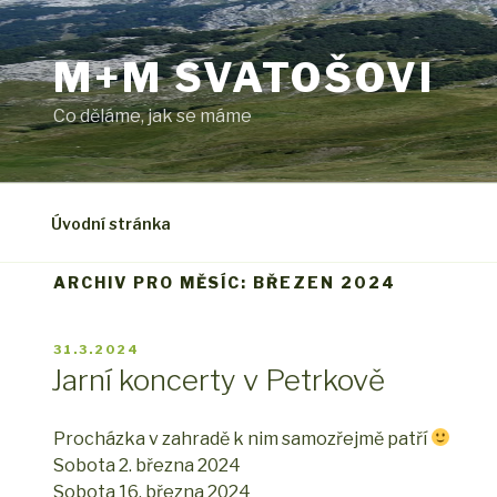
Přejít
k
M+M SVATOŠOVI
obsahu
webu
Co děláme, jak se máme
Úvodní stránka
ARCHIV PRO MĚSÍC: BŘEZEN 2024
PUBLIKOVÁNO
31.3.2024
Jarní koncerty v Petrkově
Procházka v zahradě k nim samozřejmě patří
Sobota 2. března 2024
Sobota 16. března 2024