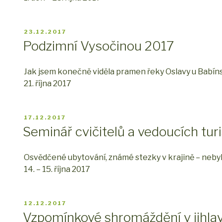
PUBLIKOVÁNO
23.12.2017
Podzimní Vysočinou 2017
Jak jsem konečně viděla pramen řeky Oslavy u Babín
21. října 2017
PUBLIKOVÁNO
17.12.2017
Seminář cvičitelů a vedoucích tur
Osvědčené ubytování, známé stezky v krajině – nebyl
14. – 15. října 2017
PUBLIKOVÁNO
12.12.2017
Vzpomínkové shromáždění v jihla