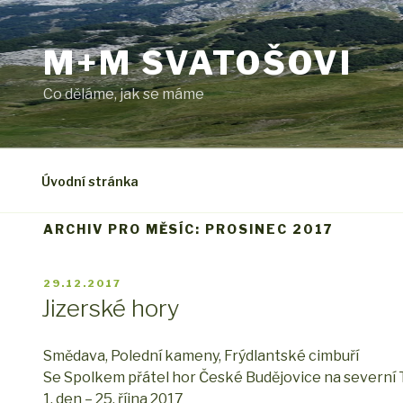
Přejít
k
M+M SVATOŠOVI
obsahu
webu
Co děláme, jak se máme
Úvodní stránka
ARCHIV PRO MĚSÍC: PROSINEC 2017
PUBLIKOVÁNO
29.12.2017
Jizerské hory
Smědava, Polední kameny, Frýdlantské cimbuří
Se Spolkem přátel hor České Budějovice na severní Tr
1. den – 25. října 2017