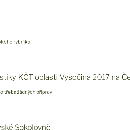
ského rybníka
istiky KČT oblasti Vysočina 2017 na Č
o třeba žádných příprav
vské Sokolovně