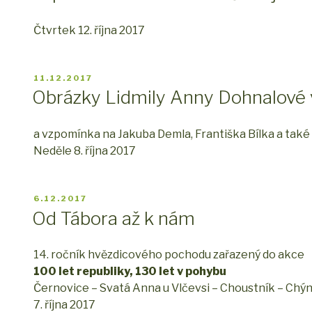
Čtvrtek 12. října 2017
PUBLIKOVÁNO
11.12.2017
Obrázky Lidmily Anny Dohnalové v 
a vzpomínka na Jakuba Demla, Františka Bílka a také 
Neděle 8. října 2017
PUBLIKOVÁNO
6.12.2017
Od Tábora až k nám
14. ročník hvězdicového pochodu zařazený do akce
100 let republiky, 130 let v pohybu
Černovice – Svatá Anna u Vlčevsi – Choustník – Chý
7. října 2017