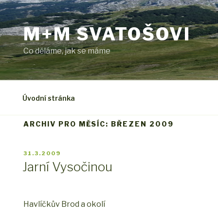
Přejít
k
M+M SVATOŠOVI
obsahu
webu
Co děláme, jak se máme
Úvodní stránka
ARCHIV PRO MĚSÍC: BŘEZEN 2009
PUBLIKOVÁNO
31.3.2009
Jarní Vysočinou
Havlíčkův Brod a okolí