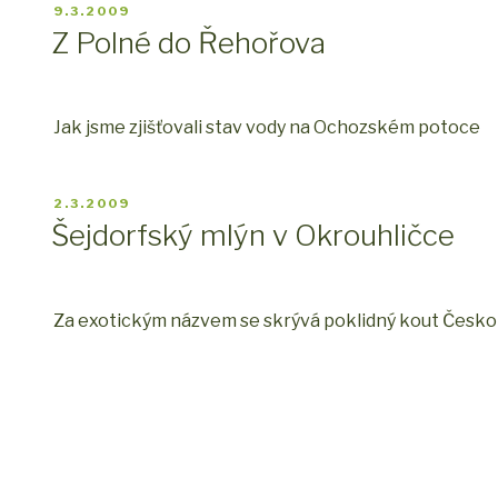
PUBLIKOVÁNO
9.3.2009
Z Polné do Řehořova
Jak jsme zjišťovali stav vody na Ochozském potoce
PUBLIKOVÁNO
2.3.2009
Šejdorfský mlýn v Okrouhličce
Za exotickým názvem se skrývá poklidný kout Česk