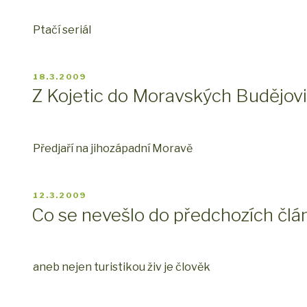
Ptačí seriál
PUBLIKOVÁNO
18.3.2009
Z Kojetic do Moravských Budějov
Předjaří na jihozápadní Moravě
PUBLIKOVÁNO
12.3.2009
Co se nevešlo do předchozích člá
aneb nejen turistikou živ je člověk