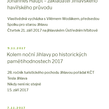
Johannes Haupt – zakladatel Jihlavského
havířského průvodu
Vlastivědná vycházka s Vilémem Wodákem, předsedou
Spolku pro starou Jihlavu
Čtvrtek 21. září 2017 na jihlavském Ústředním hřbitově
PUBLIKOVÁNO
9.11.2017
Kolem noční Jihlavy po historických
pamětihodnostech 2017
28. ročník turistického pochodu Jihlavou pořádal KČT
Tesla Jihlava
Nikdy není nic stejné
15. září 2017
PUBLIKOVÁNO
7.11.2017