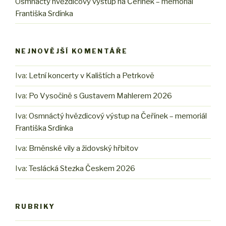
Osmnáctý hvězdicový výstup na Čeřínek – memoriál
Františka Srdínka
NEJNOVĚJŠÍ KOMENTÁŘE
Iva
:
Letní koncerty v Kalištích a Petrkově
Iva
:
Po Vysočině s Gustavem Mahlerem 2026
Iva
:
Osmnáctý hvězdicový výstup na Čeřínek – memoriál
Františka Srdínka
Iva
:
Brněnské vily a židovský hřbitov
Iva
:
Teslácká Stezka Českem 2026
RUBRIKY