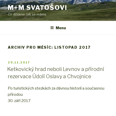
Přejít
M+M SVATOŠOVI
k
Co děláme, jak se máme
obsahu
webu
Menu
ARCHIV PRO MĚSÍC: LISTOPAD 2017
PUBLIKOVÁNO
29.11.2017
Ketkovický hrad neboli Levnov a přírodní
rezervace Údolí Oslavy a Chvojnice
Po turistických stezkách za dávnou historií a současnou
přírodou
30. září 2017