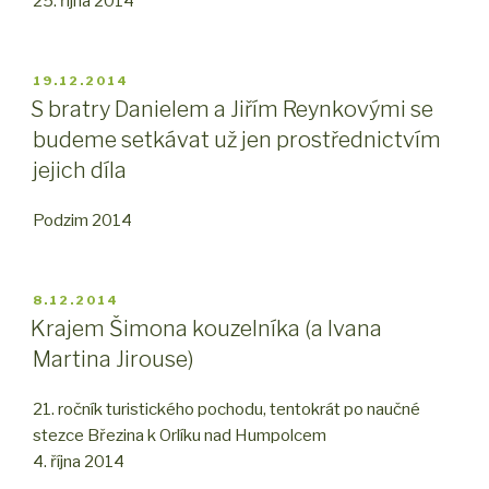
25. října 2014
PUBLIKOVÁNO
19.12.2014
S bratry Danielem a Jiřím Reynkovými se
budeme setkávat už jen prostřednictvím
jejich díla
Podzim 2014
PUBLIKOVÁNO
8.12.2014
Krajem Šimona kouzelníka (a Ivana
Martina Jirouse)
21. ročník turistického pochodu, tentokrát po naučné
stezce Březina k Orlíku nad Humpolcem
4. října 2014