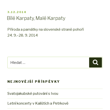
PUBLIKOVÁNO
3.12.2014
Bílé Karpaty, Malé Karpaty
Příroda a památky na slovenské straně pohoří
24. 9.–28. 9. 2014
Hledat:
Hledán
NEJNOVĚJŠÍ PŘÍSPĚVKY
Svatojakubské putování s Ivou
Letní koncerty v Kalištích a Petrkově