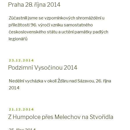
Praha 28. října 2014
Zúčastnili jsme se vzpomínkových shromáždění u
příležitosti 96. výročí vzniku samostatného
československého státu a uctění památky padlých
legionářů
PUBLIKOVÁNO
23.12.2014
Podzimní Vysočinou 2014
Nedělní vycházka v okolí Žďáru nad Sázavou, 26. října
2014
PUBLIKOVÁNO
21.12.2014
Z Humpolce přes Melechov na Stvořidla