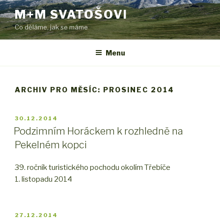
Přejít
M+M SVATOŠOVI
k
Co děláme, jak se máme
obsahu
webu
Menu
ARCHIV PRO MĚSÍC: PROSINEC 2014
PUBLIKOVÁNO
30.12.2014
Podzimním Horáckem k rozhledně na
Pekelném kopci
39. ročník turistického pochodu okolím Třebíče
1. listopadu 2014
PUBLIKOVÁNO
27.12.2014