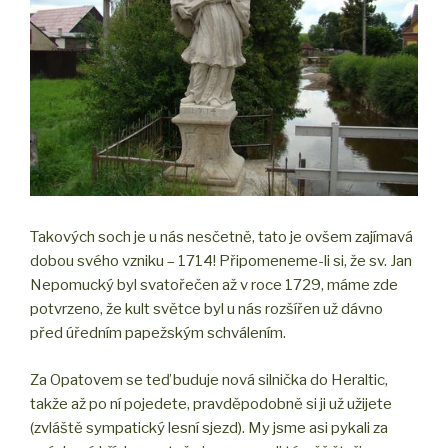
Takových soch je u nás nesčetně, tato je ovšem zajímavá
dobou svého vzniku – 1714! Připomeneme-li si, že sv. Jan
Nepomucký byl svatořečen až v roce 1729, máme zde
potvrzeno, že kult světce byl u nás rozšířen už dávno
před úředním papežským schválením.
Za Opatovem se teď buduje nová silnička do Heraltic,
takže až po ní pojedete, pravděpodobně si ji už užijete
(zvláště sympatický lesní sjezd). My jsme asi pykali za