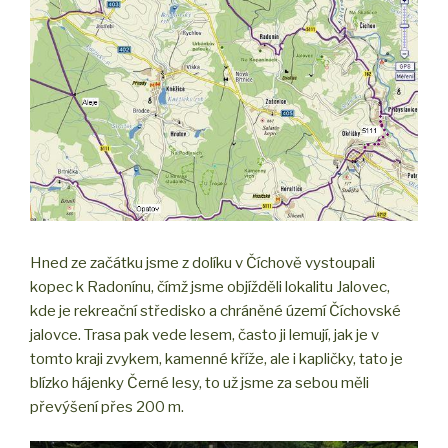
Hned ze začátku jsme z dolíku v Číchově vystoupali
kopec k Radonínu, čímž jsme objížděli lokalitu Jalovec,
kde je rekreační středisko a chráněné území Číchovské
jalovce. Trasa pak vede lesem, často ji lemují, jak je v
tomto kraji zvykem, kamenné kříže, ale i kapličky, tato je
blízko hájenky Černé lesy, to už jsme za sebou měli
převýšení přes 200 m.