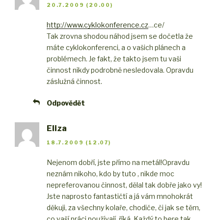
20.7.2009 (20.00)
http://www.cyklokonference.cz
…ce/
Tak zrovna shodou náhod jsem se dočetla že
máte cyklokonferenci, a o vašich plánech a
problémech. Je fakt, že takto jsem tu vaši
činnost nikdy podrobně nesledovala. Opravdu
záslužná činnost.
Odpovědět
Eliza
18.7.2009 (12.07)
Nejenom dobří, jste přímo na metál!
Opravdu
neznám nikoho, kdo by tuto , nikde moc
nepreferovanou činnost, dělal tak dobře jako vy!
Jste naprosto fantastičtí a já vám mnohokrát
děkuji, za všechny kolaře, chodiče, či jak se těm,
co vaší práci používají, říká. Každý to bere tak