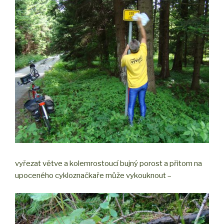
vyřezat větve a kolemrostoucí bujný porost a přitom na
upoceného cykloznačkaře může vykouknout –