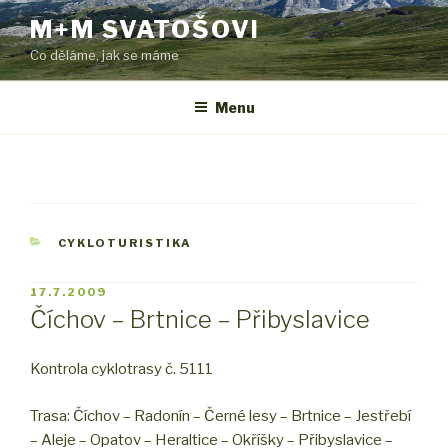
Přejít
M+M SVATOŠOVI
k
Co děláme, jak se máme
obsahu
webu
Menu
RUBRIKY
CYKLOTURISTIKA
PUBLIKOVÁNO
17.7.2009
Číchov – Brtnice – Přibyslavice
Kontrola cyklotrasy č. 5111
Trasa: Číchov – Radonín – Černé lesy – Brtnice – Jestřebí
– Aleje – Opatov – Heraltice – Okříšky – Přibyslavice –