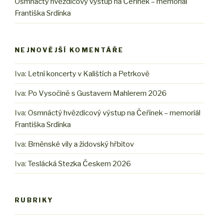
Osmnáctý hvězdicový výstup na Čeřínek – memoriál
Františka Srdínka
NEJNOVĚJŠÍ KOMENTÁŘE
Iva
:
Letní koncerty v Kalištích a Petrkově
Iva
:
Po Vysočině s Gustavem Mahlerem 2026
Iva
:
Osmnáctý hvězdicový výstup na Čeřínek – memoriál
Františka Srdínka
Iva
:
Brněnské vily a židovský hřbitov
Iva
:
Teslácká Stezka Českem 2026
RUBRIKY