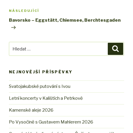
příspěvek
NÁSLEDUJÍCÍ
Následující
příspěvek
Bavorsko – Eggstätt, Chiemsee, Berchtesgaden
Hledat:
Hledán
NEJNOVĚJŠÍ PŘÍSPĚVKY
Svatojakubské putování s Ivou
Letní koncerty v Kalištích a Petrkově
Kamenské aleje 2026
Po Vysočině s Gustavem Mahlerem 2026