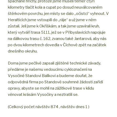
spáchané hříchy, protože jsme museli téměř čtyři
kilometry tlačit kola a cupat po dosud neuválcovaném
štěrkovém povrchu, jen místy se dalo „očistci“ vyhnout. V
Heralticích jsme vstoupili do „ráje“ a už jsme v něm
zůstali. Jeli jsme k Okříškám, a tak jsme uzavírali kruh,
který vytváří trasa 5111, jež se v Přibyslavicích napojuje
na dálkovou trasu č. 162, zvanou také Jantarová, aby nás
po dvou kilometrech dovedla v Číchově zpět na začátek
dnešního okruhu.
Doma jsme pečlivě zapsali zjištěné technické závady,
předáme je našemu vedoucímu cykloznačení na
Vysočině Standovi Balíkovi a budeme doufat, že
odpovědná firma po Standově souhrnné žádosti zařídí
opravy, abyste se mohli na zážitkové trase v klidu
věnovat krásám Vysočiny a neztratili se.
(Celkový počet návštěv 874 , návštěv dnes 1 )