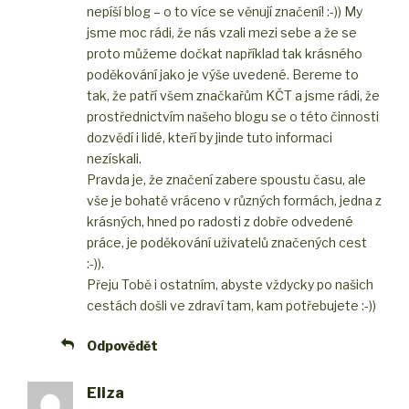
nepíší blog – o to více se věnují značení! :-)) My
jsme moc rádi, že nás vzali mezi sebe a že se
proto můžeme dočkat například tak krásného
poděkování jako je výše uvedené. Bereme to
tak, že patří všem značkařům KČT a jsme rádi, že
prostřednictvím našeho blogu se o této činnosti
dozvědí i lidé, kteří by jinde tuto informaci
nezískali.
Pravda je, že značení zabere spoustu času, ale
vše je bohatě vráceno v různých formách, jedna z
krásných, hned po radosti z dobře odvedené
práce, je poděkování uživatelů značených cest
:-)).
Přeju Tobě i ostatním, abyste vždycky po našich
cestách došli ve zdraví tam, kam potřebujete :-))
Odpovědět
Eliza