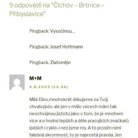
9 odpovědí na “Číchov – Brtnice –
Přibyslavice”
Pingback:
Vysočinou…
Pingback:
Josef Hoffmann
Pingback:
Zlatomlýn
M+M
6.8.2009 (14.24)
Milá Elizo,
mnohokrát děkujeme za Tvůj
chvalozpěv, ale jen v málo věcech mám tak
neochvějnou jistotu jako v tom, že je mnohem
více a o hodně lepších a déle pracujících značkařů
(pěších i cyklo-) než jsme my. A to prosím není
falešná skromnost, to je naprostá pravda. Jen