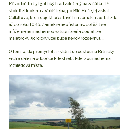
Původně to byl gotický hrad založený na začátku 15.
století Zdeňkem z Valdštejna, po Bílé Hoře jej získali
Collaltové, kteří objekt přestavěli na zámek a zůstali zde
až do roku 1945. Zámek je nepřístupný, potěšit se
můžeme jen nádhernou vstupní alejí a doufat, že
majetkový gordický uzel bude někdy rozseknut…
O tom se dá přemýšlet a zklidnit se cestou na Brtnický
vrch a dále na odbočce k Jestřebí, kde jsou nádherná
rozhledová místa.