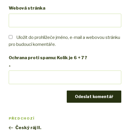
Webová stránka
Uložit do prohlížeče jméno, e-mail a webovou stránku
pro budoucí komentáře.
Ochrana proti spamu: Kolik je 6 + 7 ?
*
Navigace
PŘEDCHOZÍ
Předchozí
pro
příspěvek
Český ráj II.