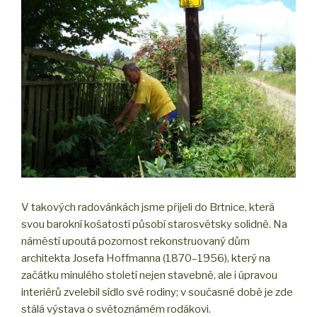
V takových radovánkách jsme přijeli do Brtnice, která
svou barokní košatostí působí starosvětsky solidně. Na
náměstí upoutá pozornost rekonstruovaný dům
architekta Josefa Hoffmanna (1870–1956), který na
začátku minulého století nejen stavebně, ale i úpravou
interiérů zvelebil sídlo své rodiny; v současné době je zde
stálá výstava o světoznámém rodákovi.