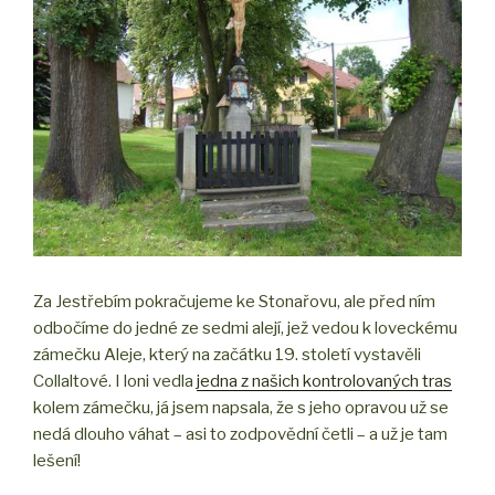
Za Jestřebím pokračujeme ke Stonařovu, ale před ním
odbočíme do jedné ze sedmi alejí, jež vedou k loveckému
zámečku Aleje, který na začátku 19. století vystavěli
Collaltové. I loni vedla
jedna z našich kontrolovaných tras
kolem zámečku, já jsem napsala, že s jeho opravou už se
nedá dlouho váhat – asi to zodpovědní četli – a už je tam
lešení!