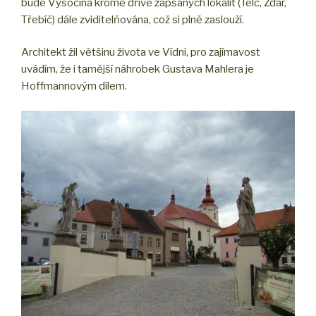
bude Vysočina kromě dříve zapsaných lokalit (Telč, Žďár,
Třebíč) dále zviditelňována, což si plně zaslouží.
Architekt žil většinu života ve Vídni, pro zajímavost
uvádím, že i tamější náhrobek Gustava Mahlera je
Hoffmannovým dílem.