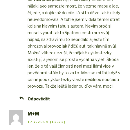
nějak jako samozřejmost, že vezme mapu a jde,
či jede, a dojde až do cíle. Já si to dříve také nikdy
neuvědomovala. A tuhle jsem viděla téměř střet
kola na hlavním tahu s autem. Nevím proč si
musel vybrat takto špatnou cestu pro svůj
nápad, na zdraví mu to nepřidalo a ještě tím
ohrožoval provoz jak řidičů aut, tak hlavně svůj.
Možná vůbec nezušil, že nějaké cyklostezky
existují, a jenom se prostě vydal na výlet. Škoda
jen, že o té vaší činnosti není mezi lidmi více v
povědomí, stálo by to za to. Moc se mi líbí, když v
cizině jsou cyklostezky vlastě nedílnou součástí
provozu. Takže ještě jedenou díky vám, moc!!
Odpovědět
M+M
17.7.2009 (12.22)