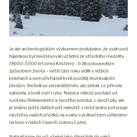
Je ale archeologickým výzkumem prokázáno, že svah pod
hájenkou byl navštěvován už lidmi ze středního mezolitu
(9600–5500 let před Kristem) – ti žili polousedlým
způsobem života – větší část roku sídlili v nižších
polohách a sem přicházeli kvůli později dozrávajícím
plodům. Neživili se zemědělstvím, ale sbírali, co příroda
nabízela, a lovili zvěř i ryby. Nejvíce nálezů pochází od
soutoku Roklanského a Javořího potoka, z Javoří pily, ale
je známo ještě dalších pět nalezišť, z nichž jedno potvrzuje
návštěvy našich předků na svahu s jedinečným výhledem
na horu v našich časech zvanou Luzný.
Nabrali jsme do očí, stejně jako dávní lidé do vaků,