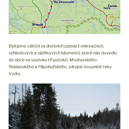
Byli jsme vděční za dnešních patnáct rekreačních,
výhledových a zážitkových kilometrů, které nás dovedly
do obce na soutoku tří potoků: Modravského,
Roklanského a Filipohuťského, zdrojnic kouzelné řeky
Vydry.