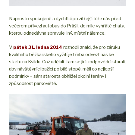
Naprosto spokojené a dychtící po zítřejší túře nás před
večerem přivezl autobus do Prášil, do mile vyhřáté chaty,
kterou odnedávna spravuje jiný, místní nájemce.
V
pátek 31. ledna 2014
rozhodli znalci, že pro záruku
kvalitního běžkařského vyžití je třeba odvézt nás ke
startu na Kvildu. Což udělali. Tam se jiní zodpovědní starali,
aby návštěvníci bažící po bílé stopě, měli co nejlepší
podmínky – sám starosta obhlížel okolní terény i
způsobilost parkoviště.