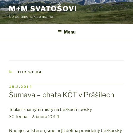
Přejít
M+M SVATOŠOVI
k
Co děláme, jak se máme
obsahu
webu
Menu
RUBRIKY
TURISTIKA
PUBLIKOVÁNO
18.2.2014
Šumava – chata KČT v Prášilech
Toulání známými místy na běžkách i pěšky
30. ledna – 2. února 2014
Naděje, se kterou jsme odjížděli na pravidelný běžkařský