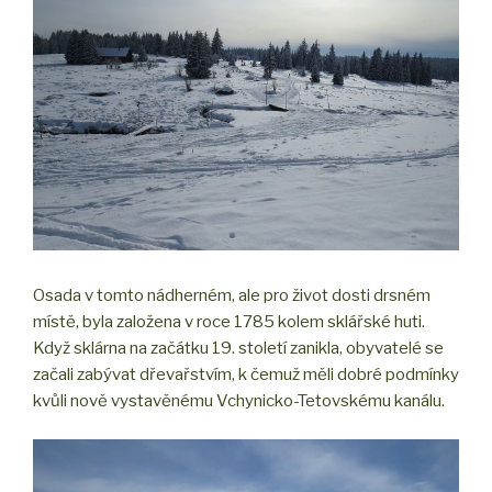
Osada v tomto nádherném, ale pro život dosti drsném
místě, byla založena v roce 1785 kolem sklářské huti.
Když sklárna na začátku 19. století zanikla, obyvatelé se
začali zabývat dřevařstvím, k čemuž měli dobré podmínky
kvůli nově vystavěnému Vchynicko-Tetovskému kanálu.