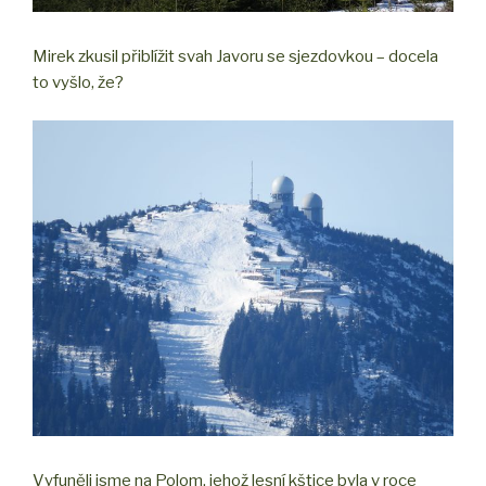
Mirek zkusil přiblížit svah Javoru se sjezdovkou – docela
to vyšlo, že?
Vyfuněli jsme na Polom, jehož lesní kštice byla v roce