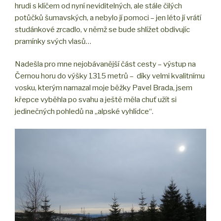
hrudi s klíčem od nyní neviditelných, ale stále čilých
potůčků šumavských, a nebylo jí pomoci – jen léto jí vrátí
studánkové zrcadlo, v němž se bude shlížet obdivujíc
pramínky svých vlasů…
Nadešla pro mne nejobávanější část cesty – výstup na
Černou horu do výšky 1315 metrů – díky velmi kvalitnímu
vosku, kterým namazal moje běžky Pavel Brada, jsem
křepce vyběhla po svahu a ještě měla chuť užít si
jedinečných pohledů na „alpské vyhlídce“.