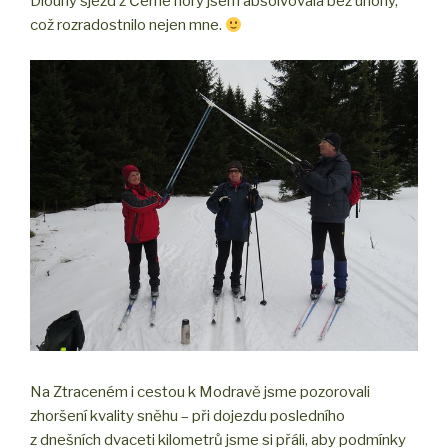
Dlouhý sjezd z Černé hory jsem absolvovala bez úhony,
což rozradostnilo nejen mne.
Na Ztraceném i cestou k Modravě jsme pozorovali
zhoršení kvality sněhu – při dojezdu posledního
z dnešních dvaceti kilometrů jsme si přáli, aby podmínky