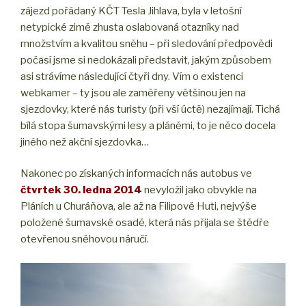
zájezd pořádaný KČT Tesla Jihlava, byla v letošní
netypické zimě zhusta oslabovaná otazníky nad
množstvím a kvalitou sněhu – při sledování předpovědi
počasí jsme si nedokázali představit, jakým způsobem
asi strávíme následující čtyři dny. Vím o existenci
webkamer – ty jsou ale zaměřeny většinou jen na
sjezdovky, které nás turisty (při vší úctě) nezajímají. Tichá
bílá stopa šumavskými lesy a pláněmi, to je něco docela
jiného než akční sjezdovka…
Nakonec po získaných informacích nás autobus ve
čtvrtek 30. ledna 2014
nevyložil jako obvykle na
Pláních u Churáňova, ale až na Filipově Huti, nejvýše
položené šumavské osadě, která nás přijala se štědře
otevřenou sněhovou náručí.