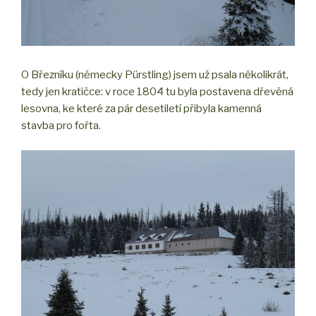
O Březníku (německy Pürstling) jsem už psala několikrát,
tedy jen kratičce: v roce 1804 tu byla postavena dřevěná
lesovna, ke které za pár desetiletí přibyla kamenná
stavba pro fořta.