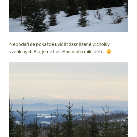
Nepodaří se pokaždé uvidět zasněžené vrcholky
vzdálených Alp, jsme holt Pánaboha milé děti…