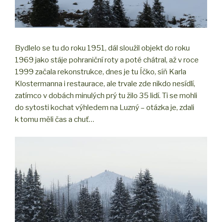
Bydlelo se tu do roku 1951, dál sloužil objekt do roku
1969 jako stáje pohraniční roty a poté chátral, až v roce
1999 začala rekonstrukce, dnes je tu Íčko, síň Karla
Klostermanna i restaurace, ale trvale zde nikdo nesídlí,
zatímco v dobách minulých prý tu žilo 35 lidí. Ti se mohli
do sytosti kochat výhledem na Luzný – otázka je, zdali
k tomu měli čas a chuť…