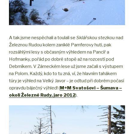
A tak jsme nespěchali a toulali se
Sklářskou stezkou
nad
Železnou Rudou kolem zaniklé Pamferovy huti, pak
rozsáhlými lesy s občasným výhledem na Pancíř a
Hofmanky, pořád po dobré stopě až na rozcestí pod
Debrníkem. V Zámeckém lese už jsme začali s výstupem
na Polom. Každý, kdo to tu zná, ví, že hlavním tahákem
túry je výhled na Velký Javor – je odtud při dobrém počasí
opravdu báječný výhled! (
M+M Svatošovi – Šumava –
okolí Železné Rudy, jaro 2012
).