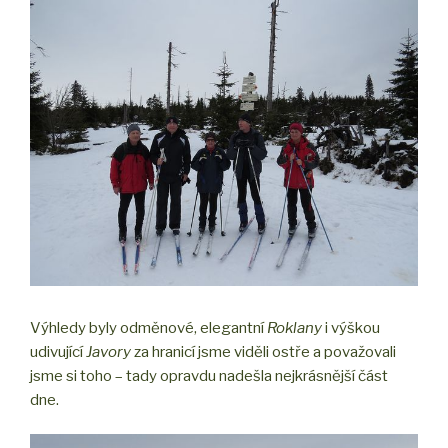
Výhledy byly odměnové, elegantní
Roklany
i výškou
udivující
Javory
za hranicí jsme viděli ostře a považovali
jsme si toho – tady opravdu nadešla nejkrásnější část
dne.