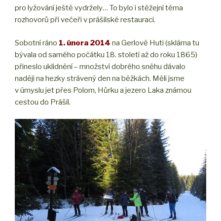
pro lyžování ještě vydržely… To bylo i stěžejní téma
rozhovorů při večeři v prášilské restauraci.
Sobotní ráno
1. února 2014
na Gerlově Huti (sklárna tu
bývala od samého počátku 18. století až do roku 1865)
přineslo uklidnění – množství dobrého sněhu dávalo
naději na hezky strávený den na běžkách. Měli jsme
v úmyslu jet přes Polom, Hůrku a jezero Laka známou
cestou do Prášil.