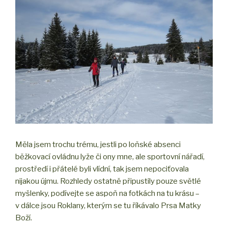
Měla jsem trochu trému, jestli po loňské absenci
běžkovací ovládnu lyže či ony mne, ale sportovní nářadí,
prostředí i přátelé byli vlídní, tak jsem nepociťovala
nijakou újmu. Rozhledy ostatně připustily pouze světlé
myšlenky, podívejte se aspoň na fotkách na tu krásu –
v dálce jsou Roklany, kterým se tu říkávalo Prsa Matky
Boží.