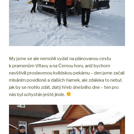
My jsme se ale nemohli vydat na plánovanou cestu
k pramenům Vltavy a na Černou horu, aniž bychom
navštívili proslavenou kvildskou pekárnu – den jsme začali
mlsáním povidloně a dalších ňamek, ale zdaleka to nebyl,
jak by se mohlo zdát, zlatý hřeb dnešního dne – ten pro
nás byl uchystán ještě jinde.