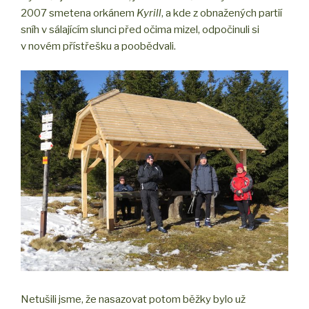
2007 smetena orkánem
Kyrill
, a kde z obnažených partií
sníh v sálajícím slunci před očima mizel, odpočinuli si
v novém přístřešku a poobědvali.
Netušili jsme, že nasazovat potom běžky bylo už