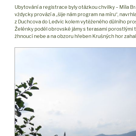
Ubytování a registrace byly otázkou chvilky – Míla Br
vždycky provází a „šije nám program na míru“, navrh
z Duchcova do Ledvic kolem vytěženého důlního pros
Želénky podél obrovské jámy s terasami porostlými tr
žhnoucí nebe a na obzoru hřeben Krušných hor zahal