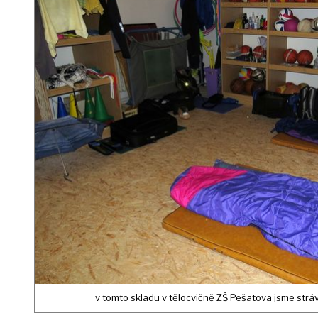
v tomto skladu v tělocvičně ZŠ Pešatova jsme strávil