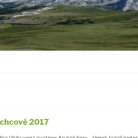
uchcově 2017
lice Ulriky von Levetzow, Krušné hory – zámek Jezeří nad p