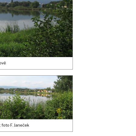
ově
 foto F. Janeček