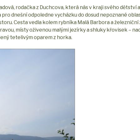
adová, rodačka z Duchcova, která nás v kraji svého dětství a
la pro dnešní odpoledne vycházku do dosud nepoznané oblas
toru. Cesta vedla kolem rybníka Malá Barbora a železniční
avou, místy oživenou malými jezírky a shluky křovisek – na
ený tetelivým oparem z horka.