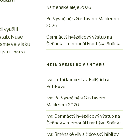
Kamenské aleje 2026
Po Vysočině s Gustavem Mahlerem
2026
 využili
 štáb. Naše
Osmnáctý hvězdicový výstup na
Čeřínek – memoriál Františka Srdínka
 jsme ve vlaku
 jsme asi ve
NEJNOVĚJŠÍ KOMENTÁŘE
Iva
:
Letní koncerty v Kalištích a
Petrkově
Iva
:
Po Vysočině s Gustavem
Mahlerem 2026
Iva
:
Osmnáctý hvězdicový výstup na
Čeřínek – memoriál Františka Srdínka
Iva
:
Brněnské vily a židovský hřbitov