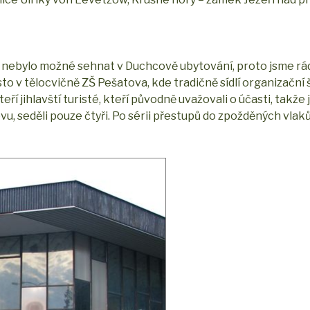
, nebylo možné sehnat v Duchcově ubytování, proto jsme rádi
sto v tělocvičně ZŠ Pešatova, kde tradičně sídlí organizační
eří jihlavští turisté, kteří původně uvažovali o účasti, takže
u, seděli pouze čtyři. Po sérii přestupů do zpožděných vlaků