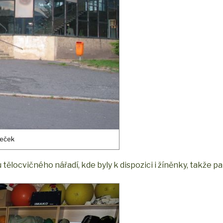
neček
tělocvičného nářadí, kde byly k dispozici i žíněnky, takže pa