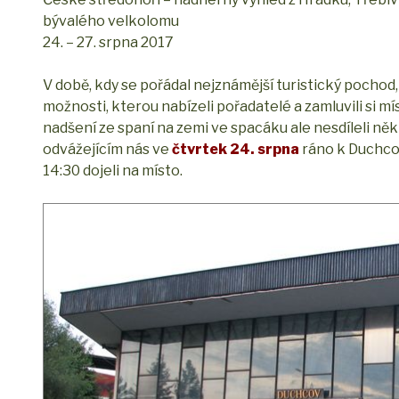
bývalého velkolomu
24. – 27. srpna 2017
V době, kdy se pořádal nejznámější turistický pochod
možnosti, kterou nabízeli pořadatelé a zamluvili si mí
nadšení ze spaní na zemi ve spacáku ale nesdíleli někt
odvážejícím nás ve
čtvrtek 24. srpna
ráno k Duchcov
14:30 dojeli na místo.