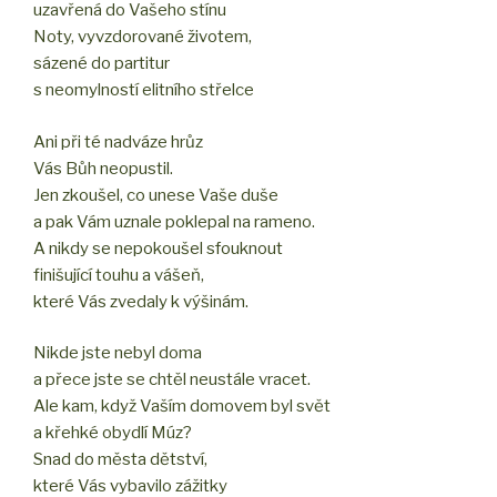
uzavřená do Vašeho stínu
Noty, vyvzdorované životem,
sázené do partitur
s neomylností elitního střelce
Ani při té nadváze hrůz
Vás Bůh neopustil.
Jen zkoušel, co unese Vaše duše
a pak Vám uznale poklepal na rameno.
A nikdy se nepokoušel sfouknout
finišující touhu a vášeň,
které Vás zvedaly k výšinám.
Nikde jste nebyl doma
a přece jste se chtěl neustále vracet.
Ale kam, když Vaším domovem byl svět
a křehké obydlí Múz?
Snad do města dětství,
které Vás vybavilo zážitky