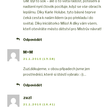
GM. Byl to šok – ale o to větší radost, potěšení a
nadšení nyní člověk pociťuje, když se vše obrací k
lepšímu. Díky Karle Holube, tyto básně teprve
čeká cesta k našim lidem (a po překladu i do
světa). Díky iniciátorko Míšo! A díky vám všem,
kteří otevíráte město dětství pro Mistrův návrat!
Odpovědět
M+M
21.1.2010 (19.58)
Zuzi,
děkujeme, v obou případech jsme jen
prostředníci, které si štěstí vybralo :-))…
Odpovědět
zuzi
21.1.2010 (16.41)