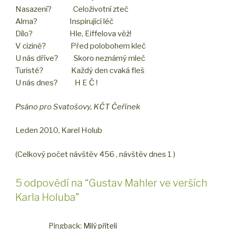
Nasazení? Celoživotní zteč
Alma? Inspirující léč
Dílo? Hle, Eiffelova věž!
V cizině? Před polobohem kleč
U nás dříve? Skoro neznámý mleč
Turisté? Každý den cvaká fleš
U nás dnes? H E Č !
Psáno pro Svatošovy, KČT Čeřínek
Leden 2010, Karel Holub
(Celkový počet návštěv 456 , návštěv dnes 1 )
5 odpovědí na “Gustav Mahler ve verších
Karla Holuba”
Pingback:
Milý příteli