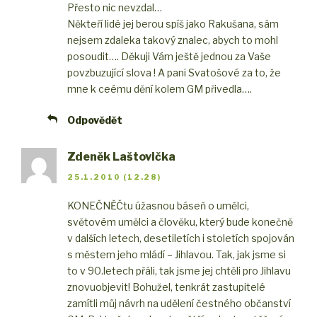
Přesto nic nevzdal…
Někteří lidé jej berou spíš jako Rakušana, sám
nejsem zdaleka takový znalec, abych to mohl
posoudit…. Děkuji Vám ještě jednou za Vaše
povzbuzující slova ! A pani Svatošové za to, že
mne k ceému dění kolem GM přivedla….
Odpovědět
Zdeněk Laštovička
25.1.2010 (12.28)
KONEČNĚ
Čtu úžasnou báseň o umělci,
světovém umělci a člověku, který bude konečně
v dalších letech, desetiletích i stoletích spojován
s městem jeho mládí – Jihlavou. Tak, jak jsme si
to v 90.letech přáli, tak jsme jej chtěli pro Jihlavu
znovuobjevit! Bohužel, tenkrát zastupitelé
zamítli můj návrh na udělení čestného občanství