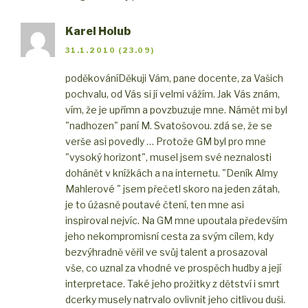
Karel Holub
31.1.2010 (23.09)
poděkování
Děkuji Vám, pane docente, za Vašich
pochvalu, od Vás si jí velmi vážím. Jak Vás znám,
vím, že je upřímn a povzbuzuje mne. Námět mi byl
"nadhozen" paní M. Svatošovou. zdá se, že se
verše asi povedly … Protože GM byl pro mne
"vysoký horizont", musel jsem své neznalosti
dohánět v knížkách a na internetu. "Deník Almy
Mahlerové " jsem přečetl skoro na jeden zátah,
je to úžasně poutavé čtení, ten mne asi
inspiroval nejvíc. Na GM mne upoutala především
jeho nekompromisní cesta za svým cílem, kdy
bezvýhradně věřil ve svůj talent a prosazoval
vše, co uznal za vhodné ve prospěch hudby a její
interpretace. Také jeho prožitky z dětství i smrt
dcerky musely natrvalo ovlivnit jeho citlivou duši.