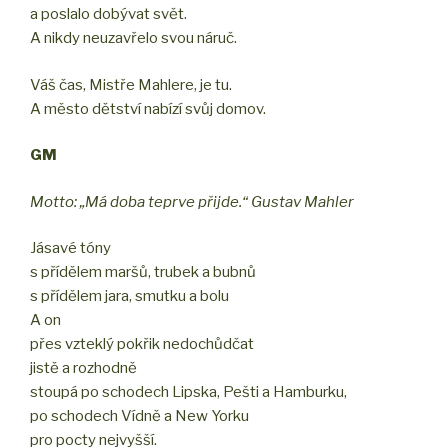
a poslalo dobývat svět.
A nikdy neuzavřelo svou náruč.
Váš čas, Mistře Mahlere, je tu.
A město dětství nabízí svůj domov.
GM
Motto: „Má doba teprve přijde.“ Gustav Mahler
Jásavé tóny
s přídělem maršů, trubek a bubnů
s přídělem jara, smutku a bolu
A on
přes vzteklý pokřik nedochůdčat
jistě a rozhodně
stoupá po schodech Lipska, Pešti a Hamburku,
po schodech Vídně a New Yorku
pro pocty nejvyšší.