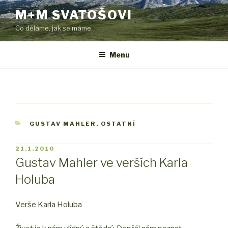
Přejít
M+M SVATOŠOVI
k
Co děláme, jak se máme
obsahu
webu
Menu
RUBRIKY
GUSTAV MAHLER
,
OSTATNÍ
PUBLIKOVÁNO
21.1.2010
Gustav Mahler ve verších Karla
Holuba
Verše Karla Holuba