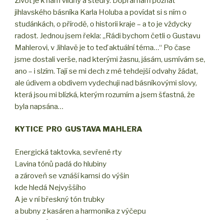
Život je k nám vlídný a štědrý. Dopřál nám poznat
jihlavského básníka Karla Holuba a povídat si s ním o
studánkách, o přírodě, o historii kraje – a to je vždycky
radost. Jednou jsem řekla: „Rádi bychom četli o Gustavu
Mahlerovi, v Jihlavě je to teď aktuální téma…“ Po čase
jsme dostali verše, nad kterými žasnu, jásám, usmívám se,
ano – i slzím. Tají se mi dech z mé tehdejší odvahy žádat,
ale údivem a obdivem vydechuji nad básníkovými slovy,
která jsou mi blízká, kterým rozumím a jsem šťastná, že
byla napsána…
KYTICE PRO GUSTAVA MAHLERA
Energická taktovka, sevřené rty
Lavina tónů padá do hlubiny
a zároveň se vznáší kamsi do výšin
kde hledá Nejvyššího
A je v ní břeskný tón trubky
a bubny z kasáren a harmonika z výčepu