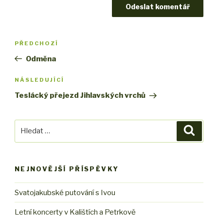
Navigace
PŘEDCHOZÍ
Předchozí
pro
příspěvek
Odměna
příspěvek
NÁSLEDUJÍCÍ
Následující
příspěvek
Teslácký přejezd Jihlavských vrchů
Hledat:
Hledán
NEJNOVĚJŠÍ PŘÍSPĚVKY
Svatojakubské putování s Ivou
Letní koncerty v Kalištích a Petrkově