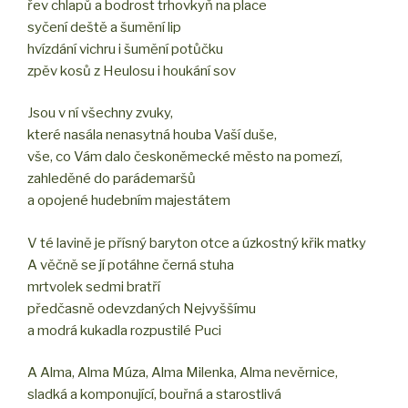
řev chlapů a bodrost trhovkyň na place
syčení deště a šumění lip
hvízdání vichru i šumění potůčku
zpěv kosů z Heulosu i houkání sov
Jsou v ní všechny zvuky,
které nasála nenasytná houba Vaší duše,
vše, co Vám dalo českoněmecké město na pomezí,
zahleděné do parádemaršů
a opojené hudebním majestátem
V té lavině je přísný baryton otce a úzkostný křik matky
A věčně se jí potáhne černá stuha
mrtvolek sedmi bratří
předčasně odevzdaných Nejvyššímu
a modrá kukadla rozpustilé Puci
A Alma, Alma Múza, Alma Milenka, Alma nevěrnice,
sladká a komponující, bouřná a starostlivá