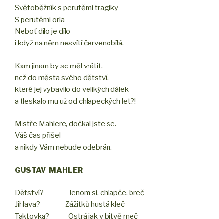
Světoběžník s perutěmi tragiky
S perutěmi orla
Neboť dílo je dílo
i když na něm nesvítí červenobílá.
Kam jinam by se měl vrátit,
než do města svého dětství,
které jej vybavilo do velikých dálek
a tleskalo mu už od chlapeckých let?!
Mistře Mahlere, dočkal jste se.
Váš čas přišel
a nikdy Vám nebude odebrán.
GUSTAV MAHLER
Dětství? Jenom si, chlapče, breč
Jihlava? Zážitků hustá kleč
Taktovka? Ostrá jak v bitvě meč