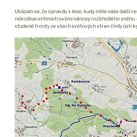
Ukázalo se, že opravdu v lese, kudy měla naše další ce
několikacentimetrovými nánosy rozbředlého sněhu – v
studené fronty ze všech světových stran činily ústrky 