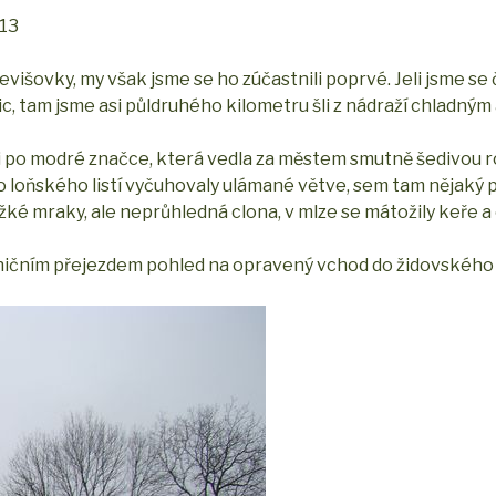
013
išovky, my však jsme se ho zúčastnili poprvé. Jeli jsme se
 tam jsme asi půldruhého kilometru šli z nádraží chladným
li po modré značce, která vedla za městem smutně šedivou 
o loňského listí vyčuhovaly ulámané větve, sem tam nějaký p
žké mraky, ale neprůhledná clona, v mlze se mátožily keře 
zničním přejezdem pohled na opravený vchod do židovského 