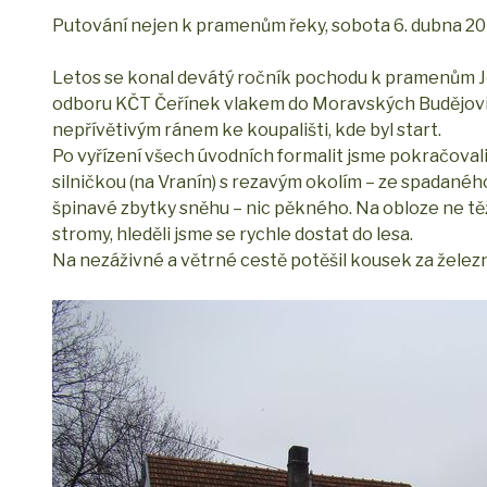
Putování nejen k pramenům řeky, sobota 6. dubna 2
Letos se konal devátý ročník pochodu k pramenům Jev
odboru KČT Čeřínek vlakem do Moravských Budějovic,
nepřívětivým ránem ke koupališti, kde byl start.
Po vyřízení všech úvodních formalit jsme pokračova
silničkou (na Vranín) s rezavým okolím – ze spadanéh
špinavé zbytky sněhu – nic pěkného. Na obloze ne tě
stromy, hleděli jsme se rychle dostat do lesa.
Na nezáživné a větrné cestě potěšil kousek za žele