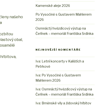
Kamenské aleje 2026
Po Vysočině s Gustavem Mahlerem
 členy našeho
2026
 a
Osmnáctý hvězdicový výstup na
Čeřínek – memoriál Františka Srdínka
rozbitou
lastový obal,
a osamělé
NEJNOVĚJŠÍ KOMENTÁŘE
hřbitova,
Iva
:
Letní koncerty v Kalištích a
Petrkově
Iva
:
Po Vysočině s Gustavem
Mahlerem 2026
Iva
:
Osmnáctý hvězdicový výstup na
Čeřínek – memoriál Františka Srdínka
Iva
:
Brněnské vily a židovský hřbitov