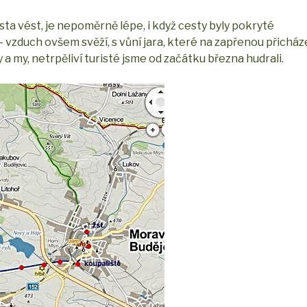
sta vést, je nepoměrně lépe, i když cesty byly pokryté
zduch ovšem svěží, s vůní jara, které na zapřenou přicháze
a my, netrpěliví turisté jsme od začátku března hudrali.