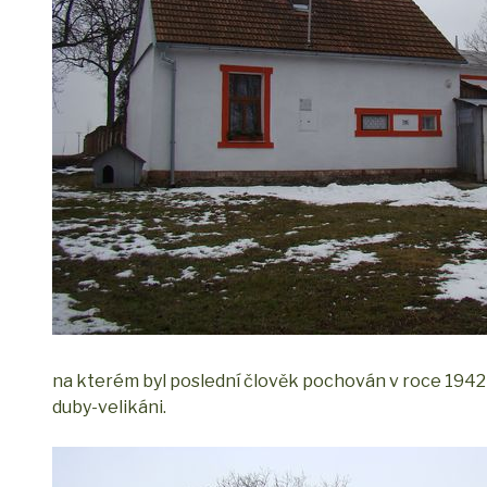
na kterém byl poslední člověk pochován v roce 1942 (
duby-velikáni.