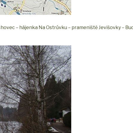
chovec – hájenka Na Ostrůvku – prameniště Jevišovky – Bu