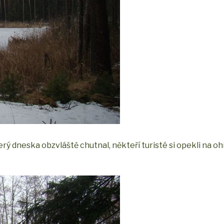
rý dneska obzvláště chutnal, někteří turisté si opekli na o