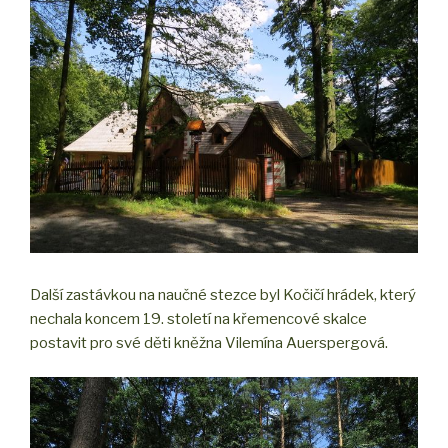
Další zastávkou na naučné stezce byl Kočičí hrádek, který
nechala koncem 19. století na křemencové skalce
postavit pro své děti kněžna Vilemína Auerspergová.