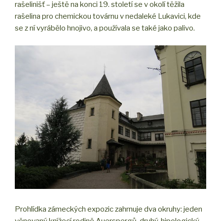
rašelinišť – ještě na konci 19. století se v okolí těžila
rašelina pro chemickou továrnu v nedaleké Lukavici, kde
se z ní vyrábělo hnojivo, a používala se také jako palivo.
Prohlídka zámeckých expozic zahrnuje dva okruhy: jeden