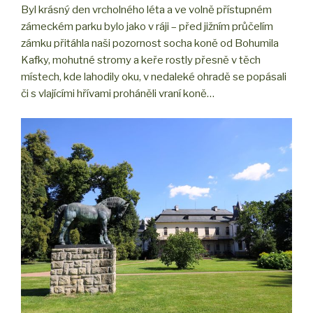
Byl krásný den vrcholného léta a ve volně přístupném
zámeckém parku bylo jako v ráji – před jižním průčelím
zámku přitáhla naši pozornost socha koně od Bohumila
Kafky, mohutné stromy a keře rostly přesně v těch
místech, kde lahodily oku, v nedaleké ohradě se popásali
či s vlajícími hřívami proháněli vraní koně…