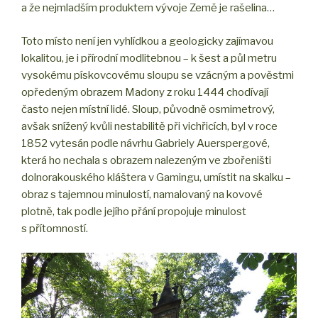
a že nejmladším produktem vývoje Země je rašelina…
Toto místo není jen vyhlídkou a geologicky zajímavou
lokalitou, je i přírodní modlitebnou – k šest a půl metru
vysokému pískovcovému sloupu se vzácným a pověstmi
opředeným obrazem Madony z roku 1444 chodívají
často nejen místní lidé. Sloup, původně osmimetrový,
avšak snížený kvůli nestabilitě při vichřicích, byl v roce
1852 vytesán podle návrhu Gabriely Auerspergové,
která ho nechala s obrazem nalezeným ve zbořeništi
dolnorakouského kláštera v Gamingu, umístit na skalku –
obraz s tajemnou minulostí, namalovaný na kovové
plotně, tak podle jejího přání propojuje minulost
s přítomností.