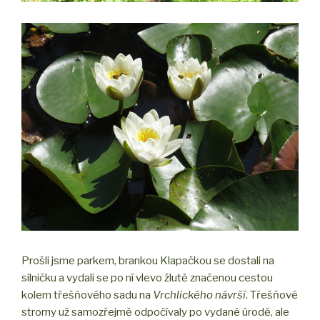
Prošli jsme parkem, brankou Klapačkou se dostali na
silničku a vydali se po ní vlevo žlutě značenou cestou
kolem třešňového sadu na
Vrchlického návrší
. Třešňové
stromy už samozřejmě odpočívaly po vydané úrodě, ale