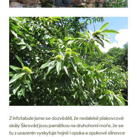
Z infotabule jsme se dozvěděli, že nedaleké pískovcové
skály Škrovád jsou památkou na druhohorní moře, že se
tu z usazenin vyskytuje hojně i opuka a opukové slínovce