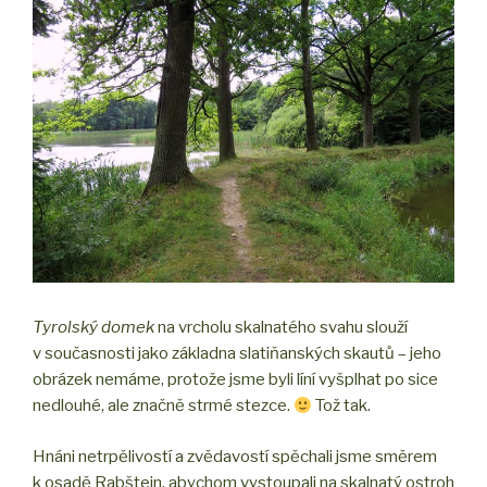
Tyrolský domek
na vrcholu skalnatého svahu slouží
v současnosti jako základna slatiňanských skautů – jeho
obrázek nemáme, protože jsme byli líní vyšplhat po sice
nedlouhé, ale značně strmé stezce.
Tož tak.
Hnáni netrpělivostí a zvědavostí spěchali jsme směrem
k osadě Rabštejn, abychom vystoupali na skalnatý ostroh