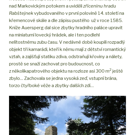
nad Markovickým potokem a uviděli
zříceninu hradu
Rabštejnek
vybudovaného v první polovině 14. století na
křemencové skále a dle zápisu pustého už v roce 1585.
Kníže Auersperg dal sice zbytky hradního paláce upravit
na miniaturní lovecký hrádek, ale i ten podlehl
nelítostnému zubu času. V nedávné době koupili rozpadlý
objekt tři kamarádi, kteří k němu mají z dětství romantický
vztah, a zajišťují statiku zdiva, odstraňují křoviny a nálety,
prostě se snaží zachovat pro budoucnost, co
2
z několikapatrového objektu na rozloze asi 300 m
ještě
zbylo… Zachovala se jedna vysoká zeď, vstupní brána,
torzo čtyřboké věže a zbytky dalších zdí…