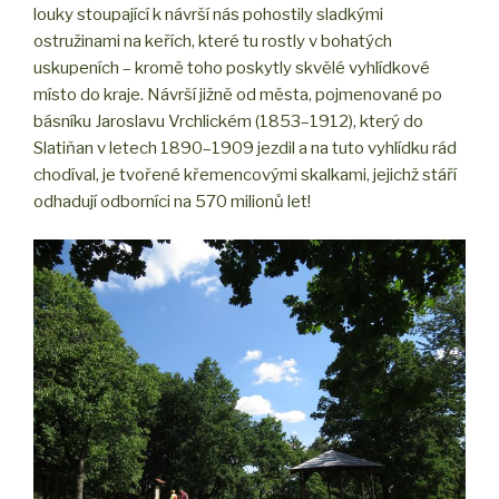
louky stoupající k návrší nás pohostily sladkými
ostružinami na keřích, které tu rostly v bohatých
uskupeních – kromě toho poskytly skvělé vyhlídkové
místo do kraje. Návrší jižně od města, pojmenované po
básníku Jaroslavu Vrchlickém (1853–1912), který do
Slatiňan v letech 1890–1909 jezdil a na tuto vyhlídku rád
chodíval, je tvořené křemencovými skalkami, jejichž stáří
odhadují odborníci na 570 milionů let!