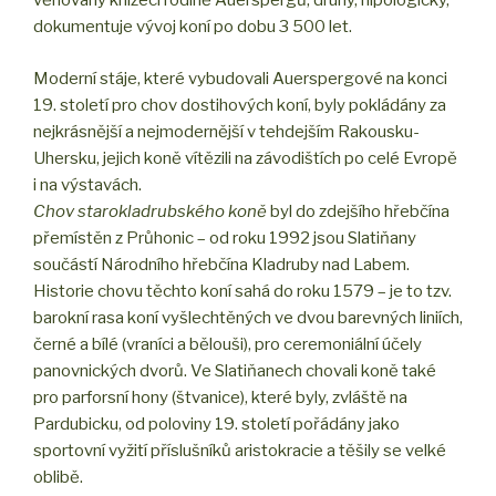
věnovaný knížecí rodině Auerspergů, druhý, hipologický,
dokumentuje vývoj koní po dobu 3 500 let.
Moderní stáje, které vybudovali Auerspergové na konci
19. století pro chov dostihových koní, byly pokládány za
nejkrásnější a nejmodernější v tehdejším Rakousku-
Uhersku, jejich koně vítězili na závodištích po celé Evropě
i na výstavách.
Chov starokladrubského koně
byl do zdejšího hřebčína
přemístěn z Průhonic – od roku 1992 jsou Slatiňany
součástí Národního hřebčína Kladruby nad Labem.
Historie chovu těchto koní sahá do roku 1579 – je to tzv.
barokní rasa koní vyšlechtěných ve dvou barevných liniích,
černé a bílé (vraníci a bělouši), pro ceremoniální účely
panovnických dvorů. Ve Slatiňanech chovali koně také
pro parforsní hony (štvanice), které byly, zvláště na
Pardubicku, od poloviny 19. století pořádány jako
sportovní vyžití příslušníků aristokracie a těšily se velké
oblibě.