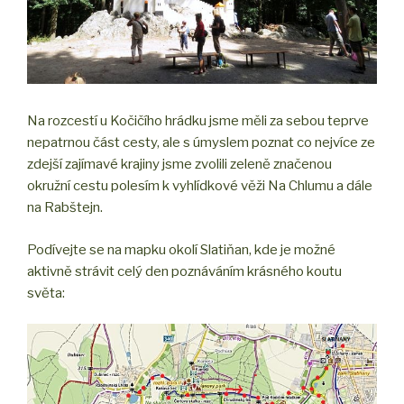
Na rozcestí u Kočičího hrádku jsme měli za sebou teprve
nepatrnou část cesty, ale s úmyslem poznat co nejvíce ze
zdejší zajímavé krajiny jsme zvolili zeleně značenou
okružní cestu polesím k vyhlídkové věži Na Chlumu a dále
na Rabštejn.
Podívejte se na mapku okolí Slatiňan, kde je možné
aktivně strávit celý den poznáváním krásného koutu
světa: