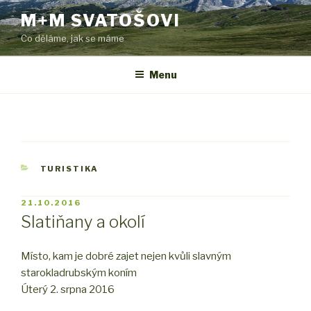
Přejít
M+M SVATOŠOVI
k
Co děláme, jak se máme
obsahu
webu
Menu
RUBRIKY
TURISTIKA
PUBLIKOVÁNO
21.10.2016
Slatiňany a okolí
Místo, kam je dobré zajet nejen kvůli slavným
starokladrubským koním
Úterý 2. srpna 2016