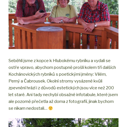
Seběhli jsme z kopce k Hlubokému rybníku a vydali se
ostře vpravo, abychom postupně prošli kolem tří dalších
Kochánovických rybníků s poetickými jmény: Vilém,
Perný a Čabrousek. Okolní stromy vysázené kvůli
zpevnění hrází i z důvodů estetických jsou více než 200
let staré. Ani tady nechybí obsažné infotabule, které jsem
ale pozorně přečetla až doma z fotografií, jinak bychom
se nikam nedostali…