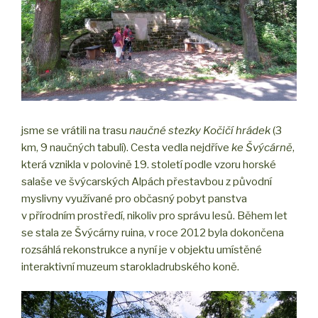
jsme se vrátili na trasu
naučné stezky Kočičí hrádek
(3
km, 9 naučných tabulí). Cesta vedla nejdříve
ke Švýcárně
,
která vznikla v polovině 19. století podle vzoru horské
salaše ve švýcarských Alpách přestavbou z původní
myslivny využívané pro občasný pobyt panstva
v přírodním prostředí, nikoliv pro správu lesů. Během let
se stala ze Švýcárny ruina, v roce 2012 byla dokončena
rozsáhlá rekonstrukce a nyní je v objektu umístěné
interaktivní muzeum starokladrubského koně.