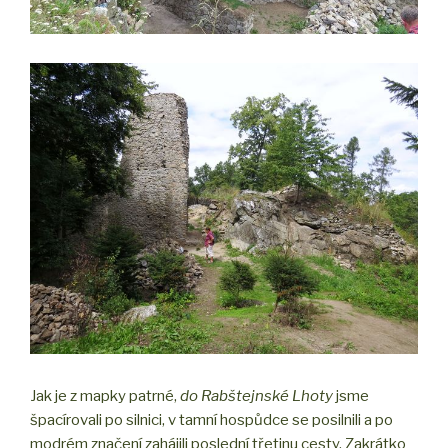
Jak je z mapky patrné,
do Rabštejnské Lhoty
jsme
špacírovali po silnici, v tamní hospůdce se posilnili a po
modrém značení zahájili poslední třetinu cesty. Zakrátko