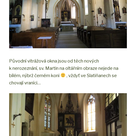
Původní vitrážová okna jsou od těch nových
k nerozeznání, sv. Martin na oltářním obraze nejede na
bílém, nýbrž černém koni
, vždyť ve Slatiňanech se
chovají vraníci…