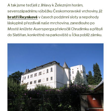
A tak jsme teď jeli z Jihlavy k Železným horám,
severozápadnímu výběžku Českomoravské vrchoviny, jíž
bratři Reynkové
v časech podzimní sloty a nepohody
láskyplně přezdívali
naše
mrchovina
, zanedlouho po
Mostě knížete Auersperga
překročili Chrudimku a přibyli
do Slatiňan, konkrétně na parkoviště u Íčka poblíž zámku.