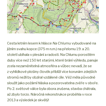
Cesta letním lesem k hlásce
Na Chlumu
vybudované na
jižním svahu kopce (375 m n.m.) na přelomu 19. a 20.
století ubíhala v plesání a radosti. Na Chlumu porostlém
duby více než 150 let starými, které brání výhledu, panuje
zcela nezaměnitelná atmosféra a vůbec nevadí, že se
z vyhlídkové plošiny člověk přiblíží více korunám zdejších
stromů nežli by obzíral vzdálené cíle. Věž měla původně
sloužit jako požární hláska a pozorovatelna zvěře v oboře.
Po 2. světové válce byla obora zrušena, stavba chátrala,
až zbylo torzo. Náročná rekonstrukce proběhla v roce
2013 a výsledek je skvělý!