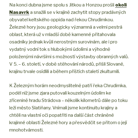
Na konci dubna jsme spolu s Jitkou a Honzou prošli
okolí
Nasavrk
a snažili se v krajině zachytit stopy pradávných
obyvatel keltského oppida nad řekou Chrudimkou.
Železné hory jsou geologicky významná a velmi pestrá
oblast, která už v mladší době kamenné přitahovala
osadníky jednak kvůli nerostným surovinám, ale i pro
vydatný vodní tok s hlubokými údolími a výhodně
položenými návršími s možností výstavby obranných valů.
V 5. – 6. století, v době stěhování národů, přišli Slované,
krajinu trvale osídlili a během příštích staletí zkulturnili.
K Železným horám neodmyslitelně patří řeka Chrudimka,
podél níž jsme zjara putovali kouzelným údolím ke
zřícenině hradu Strádova – několik kilometrů dále po toku
leží město Slatiňany. Vnímali jsme kontinuitu krajiny a
chtěli na vlastní oči popatřiti na další část chráněné
krajinné oblasti Železné hory a přesvědčit se přitom o její
mnohotvárnosti.