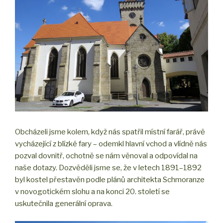
Obcházeli jsme kolem, když nás spatřil místní farář, právě
vycházející z blízké fary – odemkl hlavní vchod a vlídně nás
pozval dovnitř, ochotně se nám věnoval a odpovídal na
naše dotazy. Dozvěděli jsme se, že v letech 1891–1892
byl kostel přestavěn podle plánů architekta Schmoranze
v novogotickém slohu a na konci 20. století se
uskutečnila generální oprava.