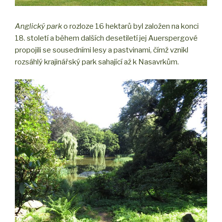
Anglický park
o rozloze 16 hektarů byl založen na konci
18. století a během dalších desetiletí jej Auerspergové
propojili se sousedními lesy a pastvinami, čímž vznikl
rozsáhlý krajinářský park sahající až k Nasavrkům.