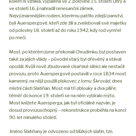
kolem ní vznikla, vypálena ve 2. polovině 15. století Uhry a
ve století 16. ji nahradil renesanční zámek.
Nejvýznamnějším rodem, kterému patřilo zdejší panství,
byli Auerspergové, kteří zde žili a zvelebovali své majetky
od poloviny 18. století až do roku 1942, kdy rod vymřel
po meči.
Most, po kterém jsme překonali Chrudimku, byl postaven
také za jejich vlády – původní starý byl dřevěný a stával
opodál. Kvůli nově zbudované císařské silnici ale nestačil
provozu, proto Auerspergové postavili v roce 1834 most
kamenný, na nějž použili pískovec
z lomu Škrovád
, dnes
místní části Slatiňan. Most má tři oblouky a dva pilíře;
téměř do konce 19. století se na něm vybíralo mýto.
Most knížete Auersperga, jak byl oficiálně nazván, je
dosud provozuschopný – rekonstrukce proběhla na konci
90. let minulého století.
Jméno Slatiňany je odvozeno od blízkých slatin, tzn.