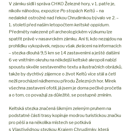
V zámku sídlí i správa CHKO Železné hory, v 1. patře je,
nikoliv náhodou,
expozice Po stopách Keltů
– na
nedaleké ostrožně nad řekou Chrudimkou bývalo ve 2. –
1. století před naším letopočtem
keltské oppidum
.
Předměty nalezené při archeologickém výzkumu lze
spatřit právě v nasavrckém zámku. Ani ti, kdo nezajdou na
prohlídku vykopávek, nejsou však zkráceni na informacích
– stezka dlouhá 9,5 km se 14 zastaveními a ještě dalšími
6 ve vnitřním okruhu na někdejší keltské akropoli nabízí
spoustu skvěle sestaveného textu a ilustračních obrázků,
takže by dychtivý zájemce o život Keltů více stál a četl
nežli procházel nádhernou přírodu Železných hor. Mirek
všechna zastavení ofotil, já jsem je doma pečlivě pročetla
a o tom, co považuji za důležité, se postupně zmíním.
Keltská stezka značená šikmým zeleným pruhem na
podstatné části trasy kopíruje modrou turistickou značku
pro pěší a na několika místech se potkává
s
Vlastivědnou stezkou Krajem Chrudimky
, která