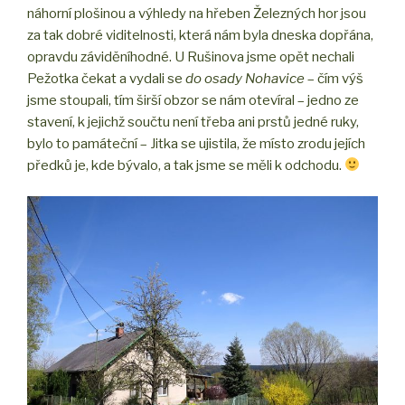
náhorní plošinou a výhledy na hřeben Železných hor jsou
za tak dobré viditelnosti, která nám byla dneska dopřána,
opravdu záviděníhodné. U Rušinova jsme opět nechali
Pežotka čekat a vydali se
do osady Nohavice
– čím výš
jsme stoupali, tím širší obzor se nám otevíral – jedno ze
stavení, k jejichž součtu není třeba ani prstů jedné ruky,
bylo to památeční – Jitka se ujistila, že místo zrodu jejích
předků je, kde bývalo, a tak jsme se měli k odchodu.