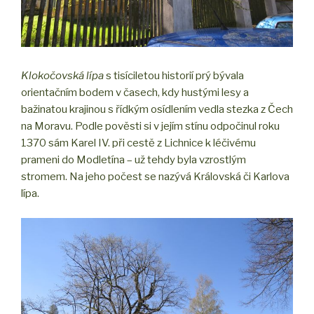
Klokočovská lípa
s tisíciletou historií prý bývala
orientačním bodem v časech, kdy hustými lesy a
bažinatou krajinou s řídkým osídlením vedla stezka z Čech
na Moravu. Podle pověsti si v jejím stínu odpočinul roku
1370 sám Karel IV. při cestě z Lichnice k léčivému
prameni do Modletína – už tehdy byla vzrostlým
stromem. Na jeho počest se nazývá Královská či Karlova
lípa.