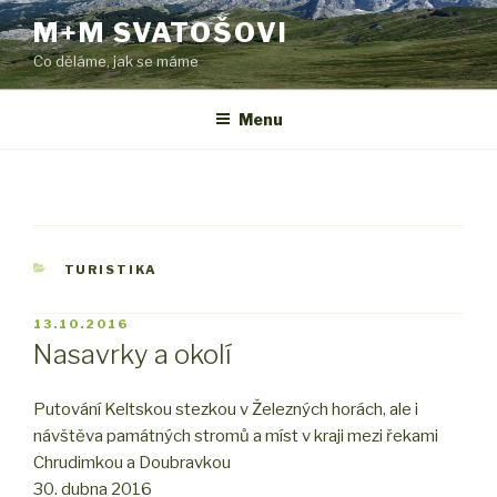
Přejít
M+M SVATOŠOVI
k
Co děláme, jak se máme
obsahu
webu
Menu
RUBRIKY
TURISTIKA
PUBLIKOVÁNO
13.10.2016
Nasavrky a okolí
Putování Keltskou stezkou v Železných horách, ale i
návštěva památných stromů a míst v kraji mezi řekami
Chrudimkou a Doubravkou
30. dubna 2016