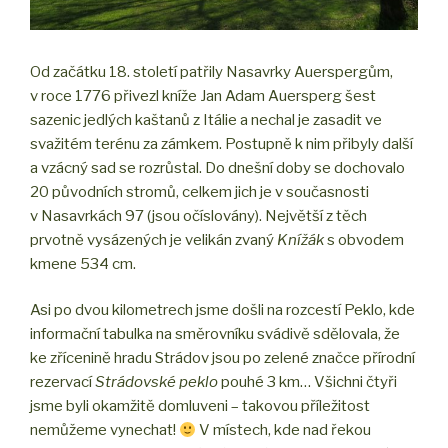
Od začátku 18. století patřily Nasavrky Auerspergům,
v roce 1776 přivezl kníže Jan Adam Auersperg šest
sazenic jedlých kaštanů z Itálie a nechal je zasadit ve
svažitém terénu za zámkem. Postupně k nim přibyly další
a vzácný sad se rozrůstal. Do dnešní doby se dochovalo
20 původních stromů, celkem jich je v současnosti
v Nasavrkách 97 (jsou očíslovány). Největší z těch
prvotně vysázených je velikán zvaný
Knížák
s obvodem
kmene 534 cm.
Asi po dvou kilometrech jsme došli na rozcestí Peklo, kde
informační tabulka na směrovníku svádivě sdělovala, že
ke zřícenině hradu Strádov jsou po zelené značce přírodní
rezervací
Strádovské peklo
pouhé 3 km… Všichni čtyři
jsme byli okamžitě domluveni – takovou příležitost
nemůžeme vynechat!
V místech, kde nad řekou