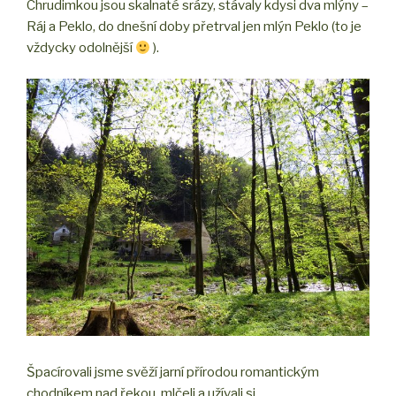
Chrudimkou jsou skalnaté srázy, stávaly kdysi dva mlýny –
Ráj a Peklo, do dnešní doby přetrval jen mlýn Peklo (to je
vždycky odolnější
).
Špacírovali jsme svěží jarní přírodou romantickým
chodníkem nad řekou, mlčeli a užívali si.