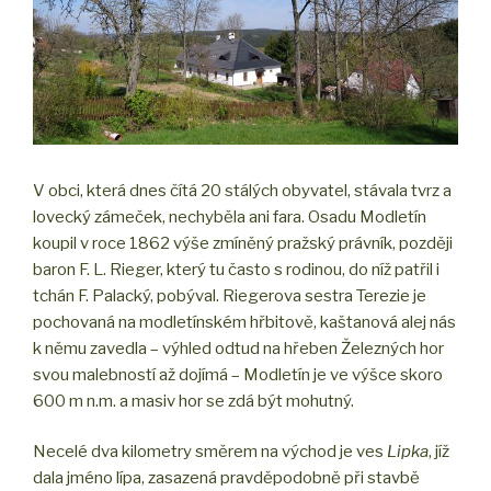
V obci, která dnes čítá 20 stálých obyvatel, stávala tvrz a
lovecký zámeček, nechyběla ani fara. Osadu Modletín
koupil v roce 1862 výše zmíněný pražský právník, později
baron F. L. Rieger, který tu často s rodinou, do níž patřil i
tchán F. Palacký, pobýval. Riegerova sestra Terezie je
pochovaná na modletínském hřbitově, kaštanová alej nás
k němu zavedla – výhled odtud na hřeben Železných hor
svou malebností až dojímá – Modletín je ve výšce skoro
600 m n.m. a masiv hor se zdá být mohutný.
Necelé dva kilometry směrem na východ je ves
Lipka
, jíž
dala jméno lípa, zasazená pravděpodobně při stavbě