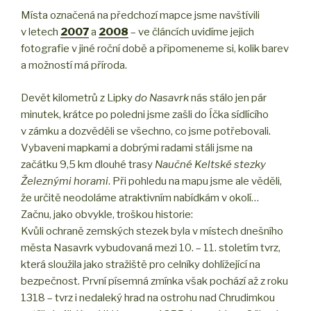
Místa označená na předchozí mapce jsme navštívili
v letech
2007
a
2008
– ve článcích uvidíme jejich
fotografie v jiné roční době a připomeneme si, kolik barev
a možností má příroda.
Devět kilometrů z Lipky
do Nasavrk
nás stálo jen pár
minutek, krátce po poledni jsme zašli do Íčka sídlícího
v zámku a dozvěděli se všechno, co jsme potřebovali.
Vybaveni mapkami a dobrými radami stáli jsme na
začátku 9,5 km dlouhé trasy
Naučné Keltské stezky
Železnými horami
. Při pohledu na mapu jsme ale věděli,
že určitě neodoláme atraktivním nabídkám v okolí…
Začnu, jako obvykle, troškou historie:
Kvůli ochraně zemských stezek byla v místech dnešního
města Nasavrk vybudovaná mezi 10. – 11. stoletím tvrz,
která sloužila jako stražiště pro celníky dohlížející na
bezpečnost. První písemná zmínka však pochází až z roku
1318 – tvrz i nedaleký hrad na ostrohu nad Chrudimkou