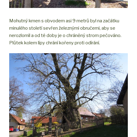
Mohutný kmen s obvodem asi 9 metrů byl na začátku
minulého století sevřen železnými obručemi, aby se
nerozlomil a od té doby je o chráněný strom pečováno.
Plůtek kolem lípy chrání kořeny proti odírání.