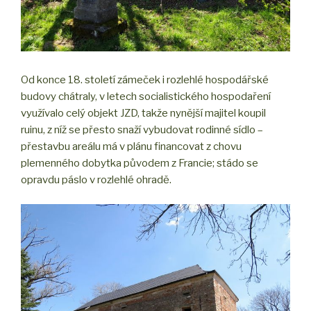
Od konce 18. století zámeček i rozlehlé hospodářské
budovy chátraly, v letech socialistického hospodaření
využívalo celý objekt JZD, takže nynější majitel koupil
ruinu, z níž se přesto snaží vybudovat rodinné sídlo –
přestavbu areálu má v plánu financovat z chovu
plemenného dobytka původem z Francie; stádo se
opravdu páslo v rozlehlé ohradě.