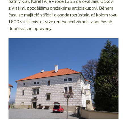
patřily králi. Karel IV. je v roce 1355 daroval Janu Očkovi
z Vlašimi, pozdějšímu pražskému arcibiskupovi. Během
času se majitelé střídali a osada rozrůstala, až kolem roku
1600 vznikl místo tvrze renesanční zámek, v současné
době krásně opravený.