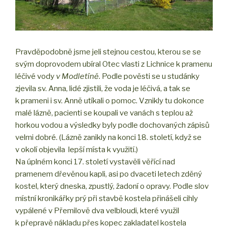
Pravděpodobně jsme jeli stejnou cestou, kterou se se
svým doprovodem ubíral Otec vlasti z Lichnice k pramenu
léčivé vody
v Modletíně
. Podle pověsti se u studánky
zjevila sv. Anna, lidé zjistili, že voda je léčivá, a tak se
k prameni i sv. Anně utíkali o pomoc. Vznikly tu dokonce
malé lázně, pacienti se koupali ve vanách s teplou až
horkou vodou a výsledky byly podle dochovaných zápisů
velmi dobré. (Lázně zanikly na konci 18. století, když se
v okolí objevila lepší místa k využití.)
Na úplném konci 17. století vystavěli věřící nad
pramenem dřevěnou kapli, asi po dvaceti letech zděný
kostel, který dneska, zpustlý, žadoní o opravy. Podle slov
místní kronikářky prý při stavbě kostela přinášeli cihly
vypálené v Přemilově dva velbloudi, které využil
k přepravě nákladu přes kopec zakladatel kostela