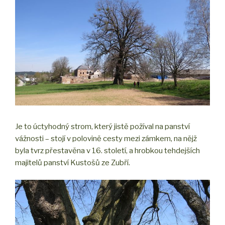
Je to úctyhodný strom, který jistě požíval na panství
vážnosti – stojí v polovině cesty mezi zámkem, na nějž
byla tvrz přestavěna v 16. století, a hrobkou tehdejších
majitelů panství Kustošů ze Zubří.