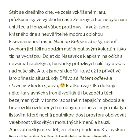
Stát se dnešního dne, ve zcela vzkříšeném jaru,
průzkumníky ve východní části Železných hor, nebylo nám
ani Jitce a Honzovi vůbec proti mysli. Využili jsme
krásného dne s neuvěřitelně modrou oblohou
k seznámení s trasou
Naučné Keltské stezky
, neboť
bychom ji chtěli na podzim nabídnout svým kolegům jako
tip na vycházku. Dojet do Nasavrk s klapkami na očích a
nevšímat si blízkých, turisticky přitažlivých cílů, bylo však
nad naše síly. A tak jsme si dopřáli, když už to přívětivé
jaro přineslo situaci, kdy
Dřěvo sě listem odievá a
slavíček v keřku spievá
,
krátkou zajížďku do kraje
několika slavných stromů-velikánů i bezpočtu těch
bezejmenných, v tomto radostném tepajícím období ale
bez rozdílu ozdobených drobným, něžně zeleným mladým
listovím, které nechá poutníkovi dost prostoru obdivovat
velebnost věkovitých mohutných kmenů a haluzí.
Ano, zatoužili jsme vidět jen lehce přioděnou Královskou
lípu v Klokočově a lípu, která dala jméno zámečku