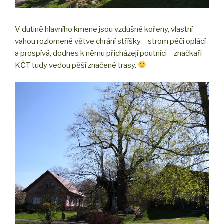
V dutině hlavního kmene jsou vzdušné kořeny, vlastní
vahou rozlomené větve chrání stříšky – strom péči oplácí
a prospívá, dodnes k němu přicházejí poutníci – značkaři
KČT tudy vedou pěší značené trasy.