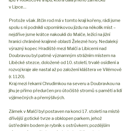
v Lipce…
Protože však Jitčin rod má v tomto kraji kořeny, rádi jsme
spolu s ní podnikli vzpomínkovou jízdu na několik míst –
nejdříve jsme krátce nakoukli do Malče, ležící na jižní
hranici chráněné krajinné oblasti Železné hory. Nedaleký
výrazný kopec Hradiště mezi Malčí a Libicemi nad
Doubravou byl patrně významným strážním místem na
Liběcké stezce, doložené od 10. století, trvalé osídlení a
rozvoj kraje ale nastal až po založení kláštera ve Vilémově
(r. 1120).
Kraj mezi řekami Chrudimkou na severu a Doubravkou na
jihu je přímo předurčen pro útočiště stromů s pamětí a lidí
výjimečných a přemýšlivých.
Zámek
v Malči
byl postaven na konci 17. století na místě
dřívější gotické tvrze a obklopen parkem, jehož
ústředním bodem je rybník s ostrůvkem; pozdějším