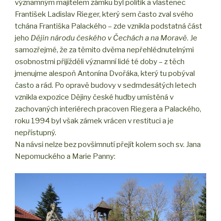
významným majitelem zámku byl politik a vlastenec
František Ladislav Rieger, který sem často zval svého
tchána Františka Palackého – zde vznikla podstatná část
jeho
Dějin národu českého v Čechách a na Moravě
. Je
samozřejmé, že za těmito dvěma nepřehlédnutelnými
osobnostmi přijížděli významní lidé té doby – z těch
jmenujme alespoň Antonína Dvořáka, který tu pobýval
často a rád. Po opravě budovy v sedmdesátých letech
vznikla expozice Dějiny české hudby umístěná v
zachovaných interiérech pracoven Riegera a Palackého,
roku 1994 byl však zámek vrácen v restituci a je
nepřístupný.
Na návsi nelze bez povšimnutí přejít kolem soch sv. Jana
Nepomuckého a Marie Panny: