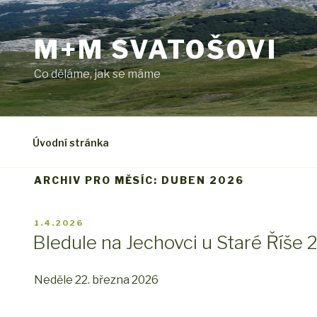
Přejít
k
M+M SVATOŠOVI
obsahu
webu
Co děláme, jak se máme
Úvodní stránka
ARCHIV PRO MĚSÍC: DUBEN 2026
PUBLIKOVÁNO
1.4.2026
Bledule na Jechovci u Staré Říše
Neděle 22. března 2026