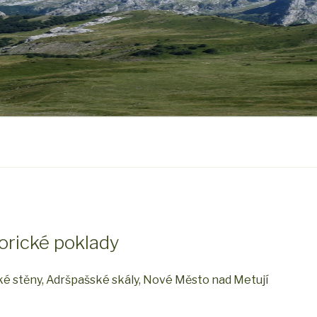
orické poklady
ké stěny, Adršpašské skály, Nové Město nad Metují