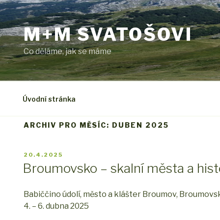
Přejít
k
M+M SVATOŠOVI
obsahu
webu
Co děláme, jak se máme
Úvodní stránka
ARCHIV PRO MĚSÍC: DUBEN 2025
PUBLIKOVÁNO
20.4.2025
Broumovsko – skalní města a hist
Babiččino údolí, město a klášter Broumov, Broumovs
4. – 6. dubna 2025