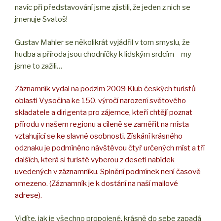
navíc při představování jsme zjistili, že jeden z nich se
jmenuje Svatoš!
Gustav Mahler se několikrát vyjádřil v tom smyslu, že
hudba a příroda jsou chodníčky k lidským srdcím – my
jsme to zažili…
Záznamník vydal na podzim 2009 Klub českých turistů
oblasti Vysočina ke 150. výročí narození světového
skladatele a dirigenta pro zájemce, kteří chtějí poznat
přírodu v našem regionu a cíleně se zaměřit na místa
vztahující se ke slavné osobnosti. Získání krásného
odznaku je podmíněno návštěvou čtyř určených míst a tří
dalších, která si turisté vyberou z deseti nabídek
uvedených v záznamníku. Splnění podmínek není časově
omezeno. (Záznamník je k dostání na naší mailové
adrese).
Vidíte, jak je všechno propojené, krásně do sebe zapadá