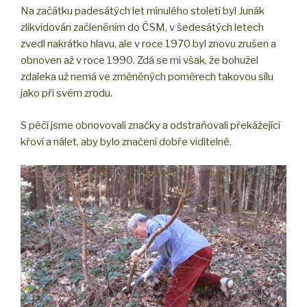
Na začátku padesátých let minulého století byl Junák
zlikvidován začleněním do ČSM, v šedesátých letech
zvedl nakrátko hlavu, ale v roce 1970 byl znovu zrušen a
obnoven až v roce 1990. Zdá se mi však, že bohužel
zdaleka už nemá ve změněných poměrech takovou sílu
jako při svém zrodu.
S péčí jsme obnovovali značky a odstraňovali překážející
křoví a nálet, aby bylo značení dobře viditelné.