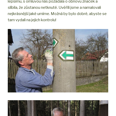
lepšímu, s omluvou nás požádala o obnovu značek a
slíbila, že zůstanou netknuté. Uvěřili jsme a namalovali
nejkrásnější jaké umíme. Možná by bylo dobré, abyste se
tam vydali na jejich kontrolu!