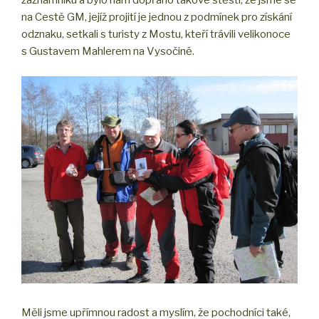
záznamníku a bylo nám dopřáno takové štěstí, že jsme se
na Cestě GM, jejíž projití je jednou z podmínek pro získání
odznaku, setkali s turisty z Mostu, kteří trávili velikonoce
s Gustavem Mahlerem na Vysočině.
Měli jsme upřímnou radost a myslím, že pochodníci také,