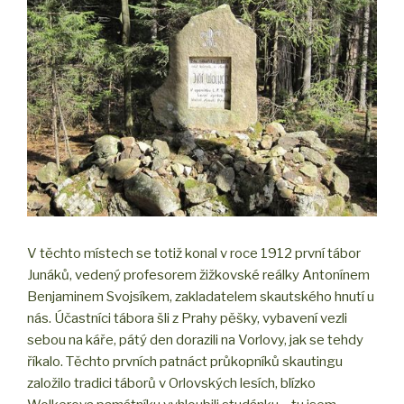
V těchto místech se totiž konal v roce 1912 první tábor
Junáků, vedený profesorem žižkovské reálky Antonínem
Benjaminem Svojsíkem, zakladatelem skautského hnutí u
nás. Účastníci tábora šli z Prahy pěšky, vybavení vezli
sebou na káře, pátý den dorazili na Vorlovy, jak se tehdy
říkalo. Těchto prvních patnáct průkopníků skautingu
založilo tradici táborů v Orlovských lesích, blízko