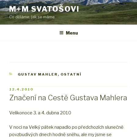
Přejít
M+M SVATOŠOVI
k
Co děláme, jak se máme
obsahu
webu
Menu
RUBRIKY
GUSTAV MAHLER
,
OSTATNÍ
PUBLIKOVÁNO
12.4.2010
Značení na Cestě Gustava Mahlera
Velikonoce 3. a 4. dubna 2010
V noci na Velký pátek napadlo po předchozích slunečně
povzbudivých dnech hodně sněhu, ale my jsme se