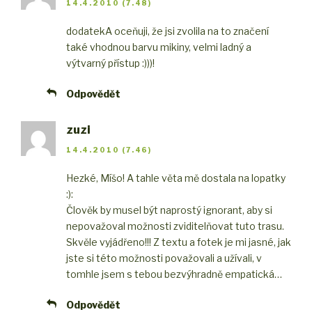
14.4.2010 (7.48)
dodatek
A oceňuji, že jsi zvolila na to značení
také vhodnou barvu mikiny, velmi ladný a
výtvarný přístup :)))!
Odpovědět
zuzi
14.4.2010 (7.46)
Hezké, Míšo! A tahle věta mě dostala na lopatky
:):
Člověk by musel být naprostý ignorant, aby si
nepovažoval možnosti zviditelňovat tuto trasu.
Skvěle vyjádřeno!!! Z textu a fotek je mi jasné, jak
jste si této možnosti považovali a užívali, v
tomhle jsem s tebou bezvýhradně empatická…
Odpovědět