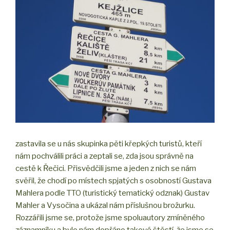
zastavila se u nás skupinka pěti křepkých turistů, kteří
nám pochválili práci a zeptali se, zda jsou správně na
cestě k Řečici. Přisvědčili jsme a jeden z nich se nám
svěřil, že chodí po místech spjatých s osobností Gustava
Mahlera podle TTO (turistický tematický odznak) Gustav
Mahler a Vysočina a ukázal nám příslušnou brožurku.
Rozzářili jsme se, protože jsme spoluautory zmíněného