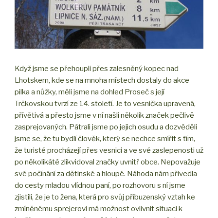
Když jsme se přehoupli přes zalesněný kopec nad
Lhotskem, kde se na mnoha místech dostaly do akce
pilka a nůžky, měli jsme na dohled Proseč s její
Trčkovskou tvrzí ze 14. století. Je to vesnička upravená,
přívětivá a přesto jsme v ní našli několik značek pečlivě
zasprejovaných. Pátrali jsme po jejich osudu a dozvěděli
jsme se, že tu bydlí člověk, který se nechce smířit s tím,
že turisté procházejí přes vesnici a ve své zaslepenosti už
po několikáté zlikvidoval značky uvnitř obce. Nepovažuje
své počínání za dětinské a hloupé. Náhoda nám přivedla
do cesty mladou vlídnou paní, po rozhovoru s ní jsme
zjistili, že je to žena, která pro svůj příbuzenský vztah ke
zmíněnému sprejerovi má možnost ovlivnit situaci k