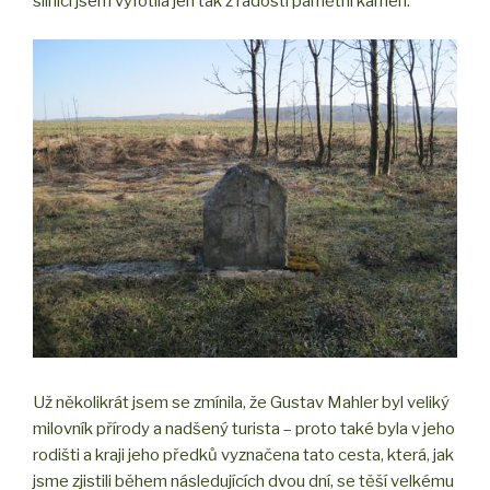
silnici jsem vyfotila jen tak z radosti pamětní kámen:
Už několikrát jsem se zmínila, že Gustav Mahler byl veliký
milovník přírody a nadšený turista – proto také byla v jeho
rodišti a kraji jeho předků vyznačena tato cesta, která, jak
jsme zjistili během následujících dvou dní, se těší velkému