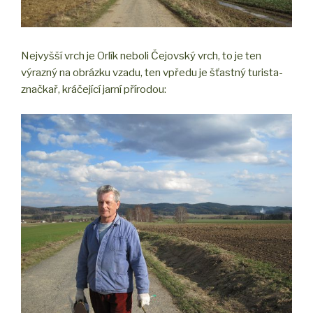
Nejvyšší vrch je Orlík neboli Čejovský vrch, to je ten
výrazný na obrázku vzadu, ten vpředu je šťastný turista-
značkař, kráčející jarní přírodou: