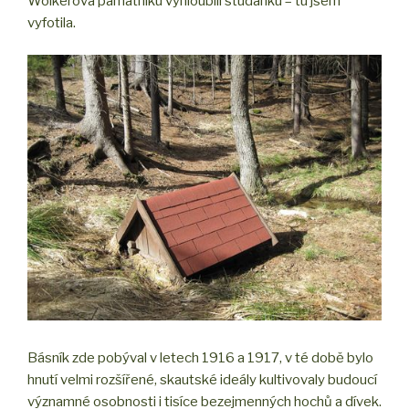
Wolkerova památníku vyhloubili studánku – tu jsem
vyfotila.
Básník zde pobýval v letech 1916 a 1917, v té době bylo
hnutí velmi rozšířené, skautské ideály kultivovaly budoucí
významné osobnosti i tisíce bezejmenných hochů a dívek.