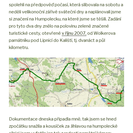
spolehli na předpověď počasí, která slibovala na sobotu a
neděli velikonoční zářivé sváteční dny a naplánovali jsme
si značení na Humpolecku, na které jsme se těšili. Zadání
pro tyto dva dny znělo na polovinu zeleně značené
turistické cesty, otevřené
v říjnu 2007,
od Wolkerova
památníku pod Lipnicí do Kaliští, tj. dvanáct a půl
kilometru.
Dokumentace dneska připadla mně, tak jsem se hned
zpočátku snažila a kousíček za Jihlavou na humpolecké