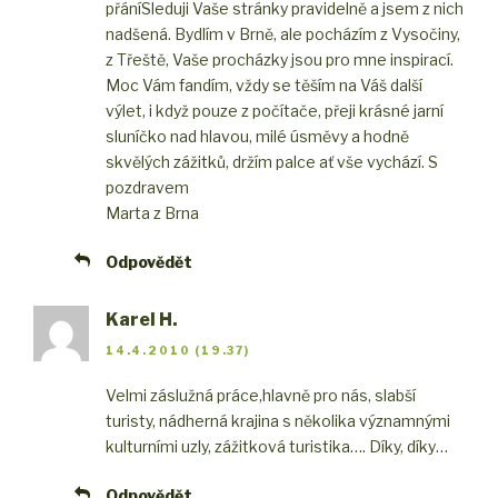
přání
Sleduji Vaše stránky pravidelně a jsem z nich
nadšená. Bydlím v Brně, ale pocházím z Vysočiny,
z Třeště, Vaše procházky jsou pro mne inspirací.
Moc Vám fandím, vždy se těším na Váš další
výlet, i když pouze z počítače, přeji krásné jarní
sluníčko nad hlavou, milé úsměvy a hodně
skvělých zážitků, držím palce ať vše vychází. S
pozdravem
Marta z Brna
Odpovědět
Karel H.
14.4.2010 (19.37)
Velmi záslužná práce,hlavně pro nás, slabší
turisty, nádherná krajina s několika významnými
kulturními uzly, zážitková turistika…. Díky, díky…
Odpovědět