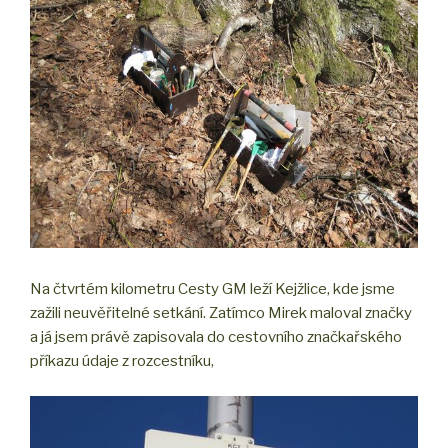
Na čtvrtém kilometru Cesty GM leží Kejžlice, kde jsme
zažili neuvěřitelné setkání. Zatímco Mirek maloval značky
a já jsem právě zapisovala do cestovního značkařského
příkazu údaje z rozcestníku,