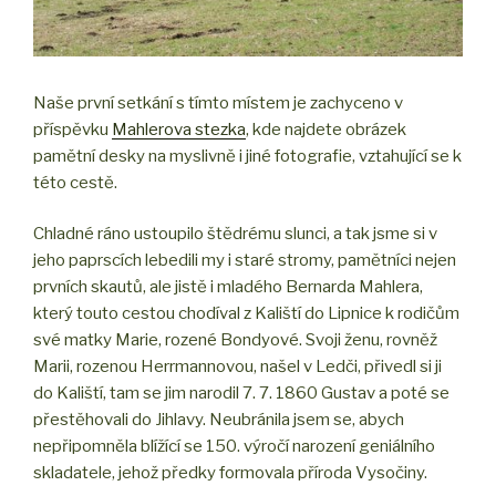
Naše první setkání s tímto místem je zachyceno v
příspěvku
Mahlerova stezka
, kde najdete obrázek
pamětní desky na myslivně i jiné fotografie, vztahující se k
této cestě.
Chladné ráno ustoupilo štědrému slunci, a tak jsme si v
jeho paprscích lebedili my i staré stromy, pamětníci nejen
prvních skautů, ale jistě i mladého Bernarda Mahlera,
který touto cestou chodíval z Kaliští do Lipnice k rodičům
své matky Marie, rozené Bondyové. Svoji ženu, rovněž
Marii, rozenou Herrmannovou, našel v Ledči, přivedl si ji
do Kaliští, tam se jim narodil 7. 7. 1860 Gustav a poté se
přestěhovali do Jihlavy. Neubránila jsem se, abych
nepřipomněla blížící se 150. výročí narození geniálního
skladatele, jehož předky formovala příroda Vysočiny.