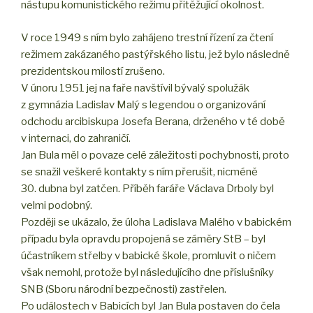
nástupu komunistického režimu přitěžující okolnost.
V roce 1949 s ním bylo zahájeno trestní řízení za čtení
režimem zakázaného pastýřského listu, jež bylo následně
prezidentskou milostí zrušeno.
V únoru 1951 jej na faře navštívil bývalý spolužák
z gymnázia Ladislav Malý s legendou o organizování
odchodu arcibiskupa Josefa Berana, drženého v té době
v internaci, do zahraničí.
Jan Bula měl o povaze celé záležitosti pochybnosti, proto
se snažil veškeré kontakty s ním přerušit, nicméně
30. dubna byl zatčen. Příběh faráře Václava Drboly byl
velmi podobný.
Později se ukázalo, že úloha Ladislava Malého v babickém
případu byla opravdu propojená se záměry StB – byl
účastníkem střelby v babické škole, promluvit o ničem
však nemohl, protože byl následujícího dne příslušníky
SNB (Sboru národní bezpečnosti) zastřelen.
Po událostech v Babicích byl Jan Bula postaven do čela