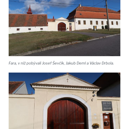
Fara, v níž pobývali Josef Ševčík, Jakub Deml a Václav Drbola.