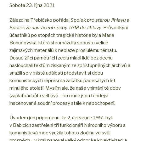
Sobota 23. října 2021
Zájezd na Třebíčsko pořádal
Spolek pro starou Jihlavu
a
Spolek za navrácení sochy TGM do Jihlavy
. Průvodkyní
účastníků po stopách tragické historie byla Marie
Bohuňovská, která shromáždila spoustu velice
zajímavých materiálů k neblaze proslulému tématu.
Dosud žijící pamětníci i zcela mladí lidé bez dechu
naslouchali textům získaným ze zpřístupněných archivů a
snažili se v místě událostí představit si dobu
komunistických represí na začátku padesátých let
minulého století. Myslím ale, že naše vnímání té doby
(zaplaťpánbůh) selhává – pro mne jsou tehdejší
inscenované soudní procesy stále k nepochopení.
Úvodem jen připomenu, že 2. července 1951 byli
v Babicích zastřeleni tři funkcionáři Národního výboru a
komunistická moc využila tohoto zločinu ve svůj
prospěch – v kraji panoval velký odpor ke kolektivizaci a