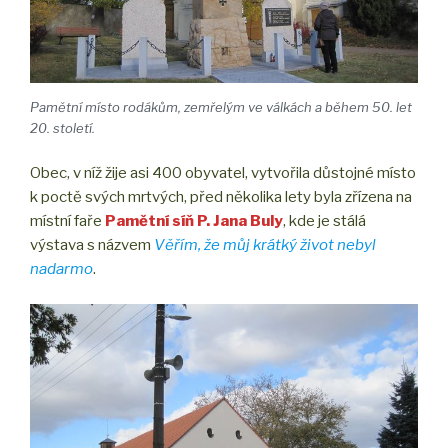
Pamětní místo rodákům, zemřelým ve válkách a během 50. let
20. století.
Obec, v níž žije asi 400 obyvatel, vytvořila důstojné místo
k poctě svých mrtvých, před několika lety byla zřízena na
místní faře
Pamětní síň P. Jana Buly
, kde je stálá
výstava s názvem
Věřím, že můj krátký život nebyl
nadarmo
.