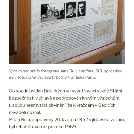
Vpravo nahoře je fotografie Jana Buly z archivu StB, uprostřed
jsou fotografie Václava Drboly a Františka Pařila.
Do soudu byl Jan Bula držen ve vyšetřovací vazbě Státní
bezpečnosti v Jihlavě a podrobován krutým výslechům,
u soudu nesmyslná obvinění (že k vraždám v Babicích
naváděl) doznal.
P. Jan Bula, popravený 20. května 1952 v jihlavské věznici,
byl rehabilitován až po roce 1989.