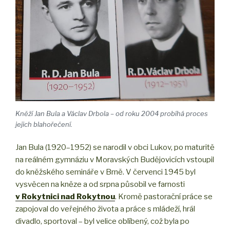
Kněží Jan Bula a Václav Drbola – od roku 2004 probíhá proces
jejich blahořečení.
Jan Bula (1920–1952) se narodil v obci Lukov, po maturitě
na reálném gymnáziu v Moravských Budějovicích vstoupil
do kněžského semináře v Brně. V červenci 1945 byl
vysvěcen na kněze a od srpna působil ve farnosti
v Rokytnici nad Rokytnou
. Kromě pastorační práce se
zapojoval do veřejného života a práce s mládeží, hrál
divadlo, sportoval – byl velice oblíbený, což byla po