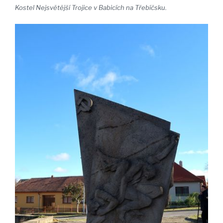
Kostel Nejsvětější Trojice v Babicích na Třebíčsku.