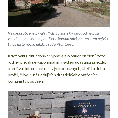
Na okraji obce je bývalý Plichtův statek – tato rodina byla
v padesátých letech postižena komunistickým terorem nejvíce.
Dnes už tu nežije nikdo z rodu Plichtových.
Když paní Bohuňovská vyprávěla o osudech členů této
rodiny, přidali se vzpomínáním někteří účastníci zájezdu:
předávali informace od svých příbuzných, kteří tu dobu
prožili, či byli v následujících drastických opatřeních
komunisty postiženi.