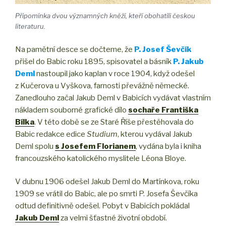
Připomínka dvou významných kněží, kteří obohatili českou
literaturu.
Na pamětní desce se dočteme, že
P. Josef Ševčík
přišel do Babic roku 1895, spisovatel a básník
P. Jakub
Deml
nastoupil jako kaplan v roce 1904, když odešel
z Kučerova u Vyškova, farnosti převážně německé.
Zanedlouho začal Jakub Deml v Babicích vydávat vlastním
nákladem souborné grafické dílo
sochaře Františka
Bílka
. V této době se ze Staré Říše přestěhovala do
Babic redakce edice
Studium
, kterou vydával Jakub
Deml spolu
s Josefem Florianem
, vydána byla i kniha
francouzského katolického myslitele Léona Bloye.
V dubnu 1906 odešel Jakub Deml do Martínkova, roku
1909 se vrátil do Babic, ale po smrti P. Josefa Ševčíka
odtud definitivně odešel. Pobyt v Babicích pokládal
Jakub Deml
za velmi šťastné životní období.