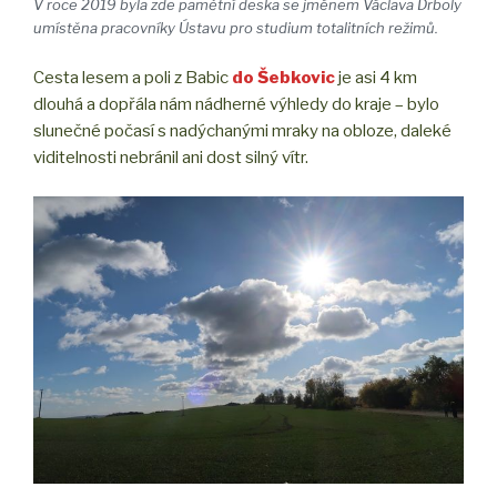
V roce 2019 byla zde pamětní deska se jménem Václava Drboly
umístěna pracovníky Ústavu pro studium totalitních režimů.
Cesta lesem a poli z Babic
do Šebkovic
je asi 4 km
dlouhá a dopřála nám nádherné výhledy do kraje – bylo
slunečné počasí s nadýchanými mraky na obloze, daleké
viditelnosti nebránil ani dost silný vítr.