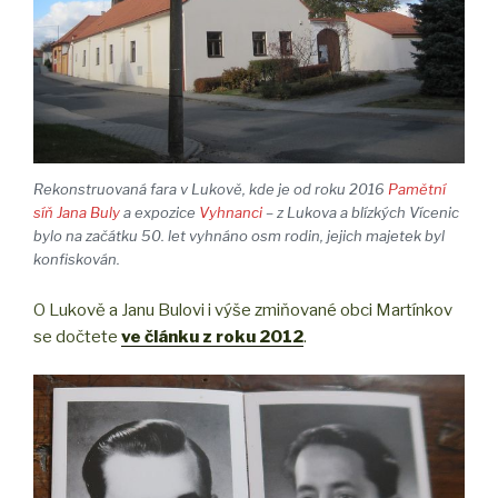
Rekonstruovaná fara v Lukově, kde je od roku 2016
Pamětní
síň Jana Buly
a expozice
Vyhnanci
– z Lukova a blízkých Vícenic
bylo na začátku 50. let vyhnáno osm rodin, jejich majetek byl
konfiskován.
O Lukově a Janu Bulovi i výše zmiňované obci Martínkov
se dočtete
ve článku z roku 2012
.