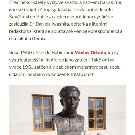
Před několika lety vyšly ve svazku s názvem
Carissime,
kde se touláte?
dopisy Jakuba Demla příteli Josefu
Ševčíkovi do Babic – o jejich uspořádání a vydání se
zasloužila Dr. Daniela Iwashita, editorka a literární
redaktorka, která se soustavně věnuje korespondenci a
dílu Jakuba Demla.
Roku 1950 přišel do Babic farář
Václav Drbola
, který
vystřídal zdejšího faráře po jeho zatčení. Také on byl
v roce 1951 zatčen a v babickém monstrprocesu spolu
s dalšími osobami odsouzen k trestu smrti.