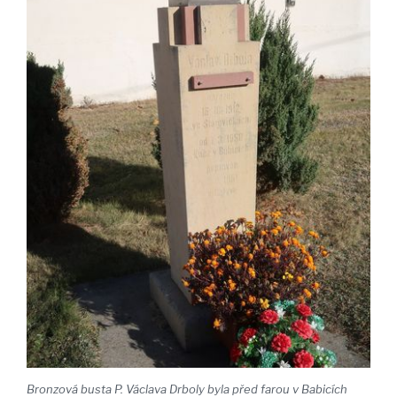
Bronzová busta P. Václava Drboly byla před farou v Babicích