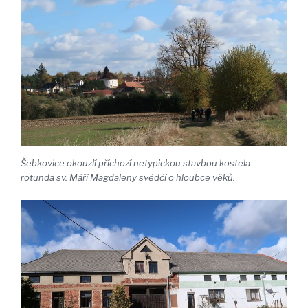
Šebkovice okouzlí příchozí netypickou stavbou kostela –
rotunda sv. Máří Magdaleny svědčí o hloubce věků.