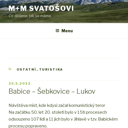
Přejít
M+M SVATOŠOVI
k
Co děláme, jak se máme
obsahu
webu
Menu
RUBRIKY
OSTATNÍ
,
TURISTIKA
PUBLIKOVÁNO
25.5.2022
Babice – Šebkovice – Lukov
Návštěva míst, kde kdysi začal komunistický teror
Na začátku 50. let 20. století bylo v 15ti procesech
odsouzeno 107 lidí a 11 jich bylo v Jihlavě v tzv. Babickém
procesu popraveno.