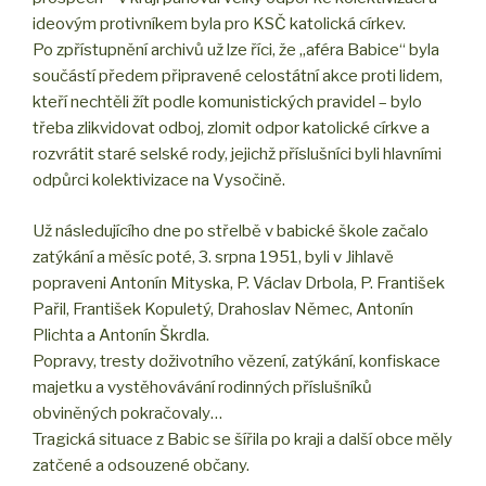
ideovým protivníkem byla pro KSČ katolická církev.
Po zpřístupnění archivů už lze říci, že „aféra Babice“ byla
součástí předem připravené celostátní akce proti lidem,
kteří nechtěli žít podle komunistických pravidel – bylo
třeba zlikvidovat odboj, zlomit odpor katolické církve a
rozvrátit staré selské rody, jejichž příslušníci byli hlavními
odpůrci kolektivizace na Vysočině.
Už následujícího dne po střelbě v babické škole začalo
zatýkání a měsíc poté, 3. srpna 1951, byli v Jihlavě
popraveni Antonín Mityska, P. Václav Drbola, P. František
Pařil, František Kopuletý, Drahoslav Němec, Antonín
Plichta a Antonín Škrdla.
Popravy, tresty doživotního vězení, zatýkání, konfiskace
majetku a vystěhovávání rodinných příslušníků
obviněných pokračovaly…
Tragická situace z Babic se šířila po kraji a další obce měly
zatčené a odsouzené občany.