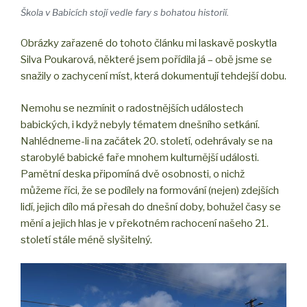
Škola v Babicích stojí vedle fary s bohatou historií.
Obrázky zařazené do tohoto článku mi laskavě poskytla
Silva Poukarová, některé jsem pořídila já – obě jsme se
snažily o zachycení míst, která dokumentují tehdejší dobu.
Nemohu se nezmínit o radostnějších událostech
babických, i když nebyly tématem dnešního setkání.
Nahlédneme-li na začátek 20. století, odehrávaly se na
starobylé babické faře mnohem kulturnější události.
Pamětní deska připomíná dvě osobnosti, o nichž
můžeme říci, že se podílely na formování (nejen) zdejších
lidí, jejich dílo má přesah do dnešní doby, bohužel časy se
mění a jejich hlas je v překotném rachocení našeho 21.
století stále méně slyšitelný.