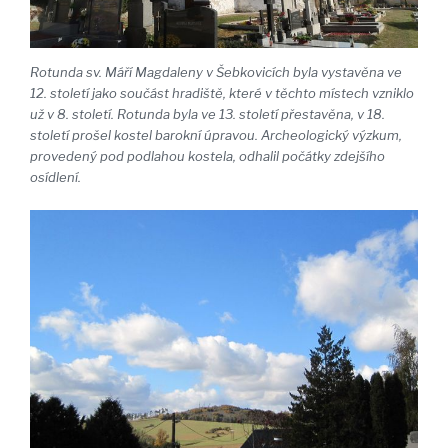
Rotunda sv. Máří Magdaleny v Šebkovicích byla vystavěna ve
12. století jako součást hradiště, které v těchto místech vzniklo
už v 8. století. Rotunda byla ve 13. století přestavěna, v 18.
století prošel kostel barokní úpravou. Archeologický výzkum,
provedený pod podlahou kostela, odhalil počátky zdejšího
osídlení.