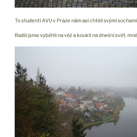
To studenti AVU v Praze nám asi chtěli svými socham
Radši jsme vyběhli na věž a koukli na dnešní svět, mn