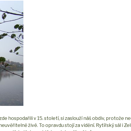
ří zde hospodařili v 15. století, si zaslouží náš obdiv, protože n
uvěřitelně živé. To opravdu stojí za vidění. Rytířský sál i Z