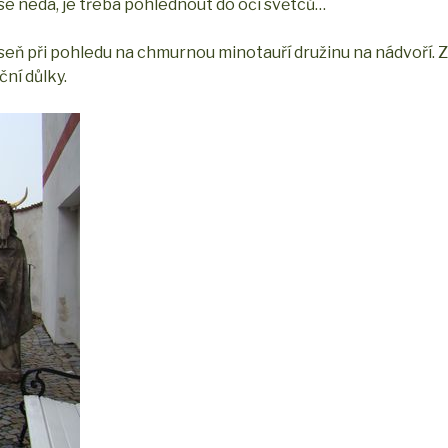
 se nedá, je třeba pohlédnout do očí světců…
eň při pohledu na chmurnou minotauří družinu na nádvoří. Z j
ní důlky.