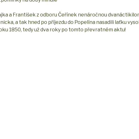
ajka a František z odboru Čeřínek nenáročnou dvanáctikil
nicka, a tak hned po příjezdu do Popelína nasadili laťku vyso
roku 1850, tedy už dva roky po tomto převratném aktu!