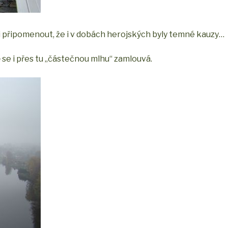
i připomenout, že i v dobách herojských byly temné kauzy…
ě se i přes tu „částečnou mlhu“ zamlouvá.