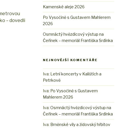
Kamenské aleje 2026
ometrovou
Po Vysočině s Gustavem Mahlerem
ko – dovedli
2026
Osmnáctý hvězdicový výstup na
Čeřínek – memoriál Františka Srdínka
NEJNOVĚJŠÍ KOMENTÁŘE
Iva
:
Letní koncerty v Kalištích a
Petrkově
Iva
:
Po Vysočině s Gustavem
Mahlerem 2026
Iva
:
Osmnáctý hvězdicový výstup na
Čeřínek – memoriál Františka Srdínka
Iva
:
Brněnské vily a židovský hřbitov