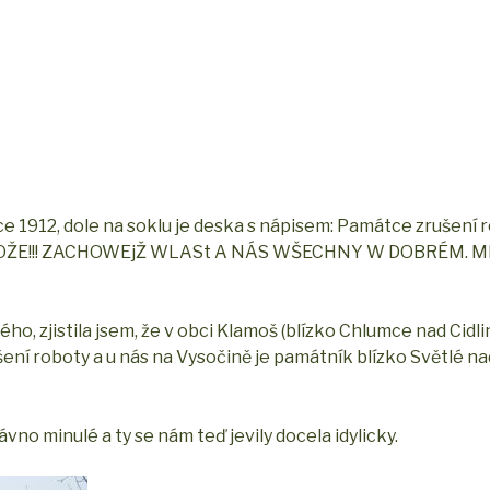
ce 1912, dole na soklu je deska s nápisem: Památce zrušení 
: O BOŽE!!! ZACHOWEjŽ WLASt A NÁS WŠECHNY W DOBRÉM.
ho, zjistila jsem, že v obci Klamoš (blízko Chlumce nad Cidli
ní roboty a u nás na Vysočině je památník blízko Světlé na
vno minulé a ty se nám teď jevily docela idylicky.