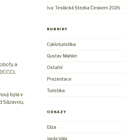
Iva
:
Teslácká Stezka Českem 2026
RUBRIKY
Cykloturistika
Gustav Mahler
roboty a
Ostatní
 MDCCCL
Prezentace
Turistika
nou) byla v
d Sázavou,
ODKAZY
Eliza
Jarda Vála