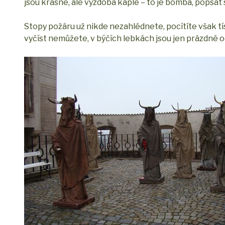
jsou krásné, ale výzdoba kaple – to je bomba, popsat
Stopy požáru už nikde nezahlédnete, pocítíte však tís
vyčíst nemůžete, v býčích lebkách jsou jen prázdné oč