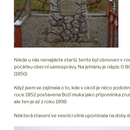
Nikde u nás nenajdete starší, tento byl obnoven v ro
počátku obecní samosprávy. Na jehlanu je nápis
(1850)
Když jsem se zajímala o to, kde v okolí je něco podobné
roce 1852 postavena Boží muka jako připomínka zruše
ale ten je až z roku 1898.
Některá stavení ve vesnici silně upomínala na doby dá