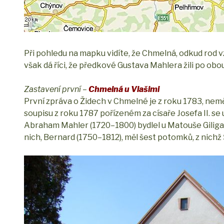
Při pohledu na mapku vidíte, že Chmelná, odkud rod vz
však dá říci, že předkové Gustava Mahlera žili po obo
Zastavení první –
Chmelná u Vlašimi
První zpráva o Židech v Chmelné je z roku 1783, neměli
soupisu z roku 1787 pořízeném za císaře Josefa II. s
Abraham Mahler (1720–1800) bydlel u Matouše Giliga 
nich, Bernard (1750–1812), měl šest potomků, z nich