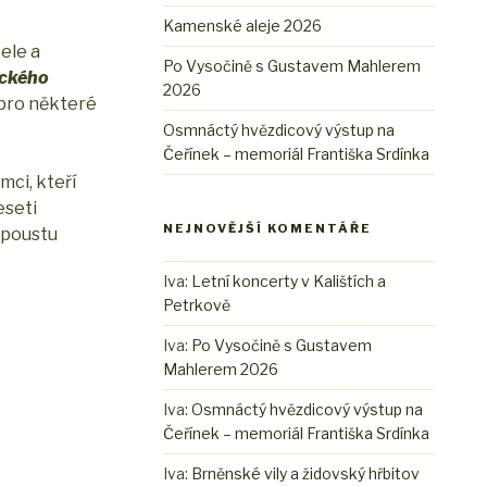
Kamenské aleje 2026
ele a
Po Vysočině s Gustavem Mahlerem
ického
2026
 pro některé
Osmnáctý hvězdicový výstup na
Čeřínek – memoriál Františka Srdínka
mci, kteří
eseti
NEJNOVĚJŠÍ KOMENTÁŘE
spoustu
Iva
:
Letní koncerty v Kalištích a
Petrkově
Iva
:
Po Vysočině s Gustavem
Mahlerem 2026
Iva
:
Osmnáctý hvězdicový výstup na
Čeřínek – memoriál Františka Srdínka
Iva
:
Brněnské vily a židovský hřbitov