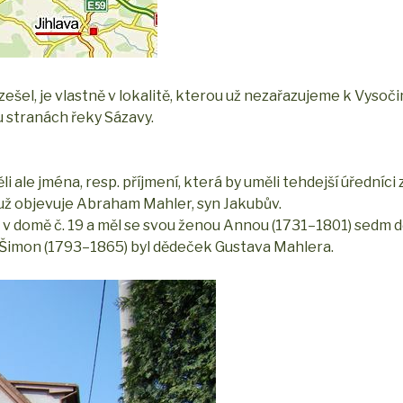
ešel, je vlastně v lokalitě, kterou už nezařazujeme k Vysoči
u stranách řeky Sázavy.
 ale jména, resp. příjmení, která by uměli tehdejší úředníci 
e už objevuje Abraham Mahler, syn Jakubův.
v domě č. 19 a měl se svou ženou Annou (1731–1801) sedm dě
ž Šimon (1793–1865) byl dědeček Gustava Mahlera.