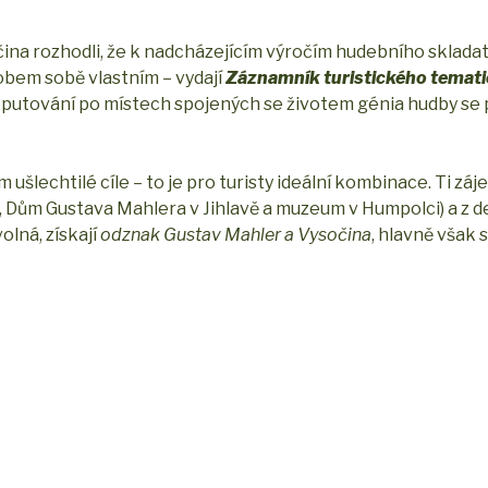
na rozhodli, že k nadcházejícím výročím hudebního skladat
sobem sobě vlastním – vydají
Záznamník turistického temat
putování po místech spojených se životem génia hudby se
ušlechtilé cíle – to je pro turisty ideální kombinace. Ti záje
tě, Dům Gustava Mahlera v Jihlavě a muzeum v Humpolci) a z d
olná, získají
odznak Gustav Mahler a Vysočina
, hlavně však 