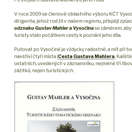
V roce 2009 se členové oblastního výboru KČT Vysoči
dirigenta, jehož rod žil v našem regionu, přispějí způ
odznaku Gustav Mahler a Vysočina
se záměrem, aby 
turisty stalo počátkem cesty k poznání jeho díla.
Putovat po Vysočině je vždycky radostné, a mít při tom 
navštíví čtyři místa (
Cesta Gustava Mahlera
, Kališ
ostatních, uvedených v záznamníku, nejméně tři libov
zážitků, nejen turistických.