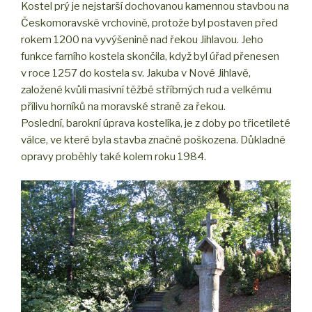
Kostel prý je nejstarší dochovanou kamennou stavbou na
Českomoravské vrchovině, protože byl postaven před
rokem 1200 na vyvýšenině nad řekou Jihlavou. Jeho
funkce farního kostela skončila, když byl úřad přenesen
v roce 1257 do kostela sv. Jakuba v Nové Jihlavě,
založené kvůli masivní těžbě stříbrných rud a velkému
přílivu horníků na moravské straně za řekou.
Poslední, barokní úprava kostelíka, je z doby po třicetileté
válce, ve které byla stavba značně poškozena. Důkladné
opravy proběhly také kolem roku 1984.