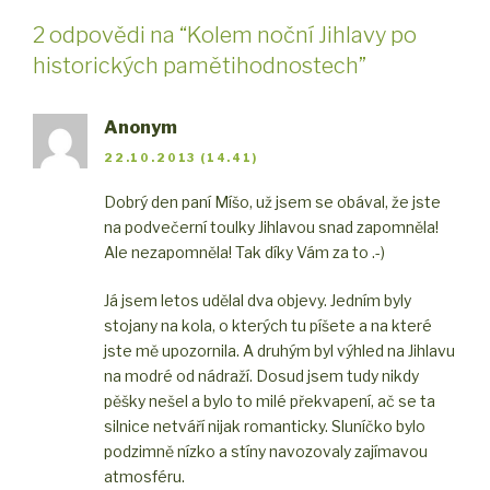
2 odpovědi na “Kolem noční Jihlavy po
historických pamětihodnostech”
Anonym
22.10.2013 (14.41)
Dobrý den paní Míšo, už jsem se obával, že jste
na podvečerní toulky Jihlavou snad zapomněla!
Ale nezapomněla! Tak díky Vám za to .-)
Já jsem letos udělal dva objevy. Jedním byly
stojany na kola, o kterých tu píšete a na které
jste mě upozornila. A druhým byl výhled na Jihlavu
na modré od nádraží. Dosud jsem tudy nikdy
pěšky nešel a bylo to milé překvapení, ač se ta
silnice netváří nijak romanticky. Sluníčko bylo
podzimně nízko a stíny navozovaly zajímavou
atmosféru.