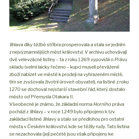
Jihlava díky těžbě stříbra prosperovala a stala se jedním
z nejvýznamnějších měst království. V archivu uchovávají
dvě velevzácné listiny – ta z roku 1269 vypovídá o
Právu
skladu
(velmi laicky řečeno – kupci museli převážené
zboží nabízet ve městě k prodeji na vyhrazeném místě,
tím se zvyšovala životní úroveň obyvatel), na listině z roku
1270 se dochoval
nejstarší stavební řád
, který dostalo
město od Přemysla Otakara II.
Všeobecně je známo, že základní norma
Horního práva
pochází z Jihlavy – v roce 1249 bylo připojeno k tzv.
zakládací listině Jihlavy a stalo se předlohou pro ostatní
města v Českém království, kde se těžily rudy. Tato listina
se nezachovala (její pečetě jsou však připojeny ke