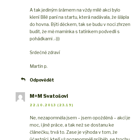
A tak jediným šrámem na vždy milé akci bylo
klení Bílé paní na startu, která nadávala, že šlápla
do hovna. Býti děckem, tak se budu v noci zhrzen
budit, že mě maminka s tatínkem podvedli s
pohádkami .-)))
Srdečně zdraví
Martin p.
Odpovědět
M+M Svatošovi
22.10.2013 (23.19)
Ne, nezapomněla jsem – jsem opožděná – akcí je
moc, i jiné práce, a tak než se dostanu ke
článečku, trvá to. Zase je výhoda v tom, že
účastníci, kteří už pozapomněli průběh, se trochu