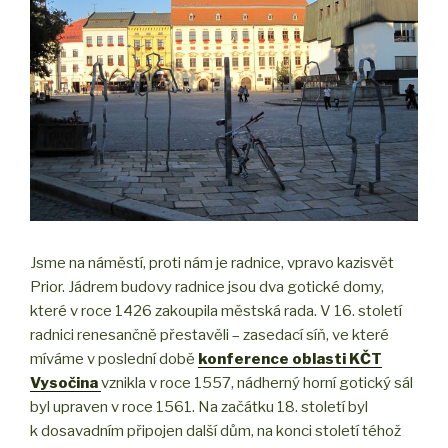
Jsme na náměstí, proti nám je radnice, vpravo kazisvět
Prior. Jádrem budovy radnice jsou dva gotické domy,
které v roce 1426 zakoupila městská rada. V 16. století
radnici renesančně přestavěli – zasedací síň, ve které
míváme v poslední době
konference oblasti KČT
Vysočina
vznikla v roce 1557, nádherný horní gotický sál
byl upraven v roce 1561. Na začátku 18. století byl
k dosavadním připojen další dům, na konci století téhož