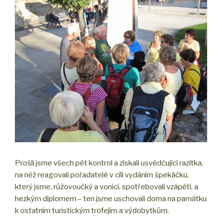
Prošli jsme všech pět kontrol a získali usvědčující razítka,
na něž reagovali pořadatelé v cíli vydáním špekáčku,
který jsme, růžovoučký a vonící, spotřebovali vzápětí, a
hezkým diplomem – ten jsme uschovali doma na památku
k ostatním turistickým trofejím a výdobytkům.