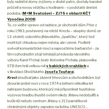
byly radniční domy zvýšeny o druhé patro, dostaly barokní
průčelí a novou věžičku s hodinami – v podstatě dnešní
podoba. (
M+M Svatošovi – ZJTS v oblasti KČT
Vysočina 2008
)
To, co vidíte vpravo od radnice, je obchodní dům Prior z
roku 1983, postavený na místě Kreclu – skupiny domů ze
13. století, vzácného jihlavského „
špalíčku
“, který teď
mohl být chloubou nejen města, ale i země. Podlehl
svévoli komunistické moci a naprostému barbarství – za
tím rozhodnutím stojí tehdejší předseda národního
výboru Karel Prchal, bratr Antonína Prchala, plukovníka
STB (ten hrál velkou roli
v babických vraždách
a
v likvidaci číhošťského
Josefa Toufara
).
Krecl
sloužíval jako zázemí trhovcům a obchodníkům; byl
zbourán jedné noci v roce 1974 a během několika let
nahrazen budovou, která prý má připomínat husitskou
vozovou hradbu (husité ovšem nikdy Jihlavu nedobyli!!) a
kvůli níž nebylo centrum Jihlavy s 213 památkově
chráněnými objekty zapsáno na listinu UNESCO…