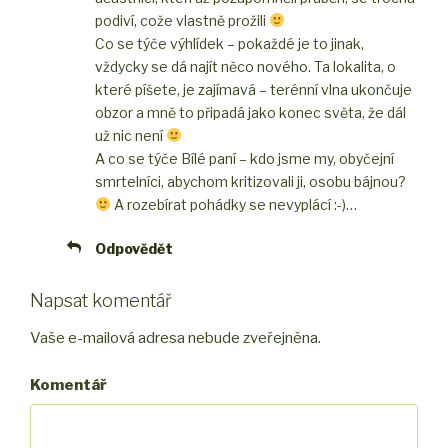
podiví, cože vlastně prožili
Co se týče výhlídek – pokaždé je to jinak,
vždycky se dá najít něco nového. Ta lokalita, o
které píšete, je zajímavá – terénní vlna ukončuje
obzor a mně to připadá jako konec světa, že dál
už nic není
A co se týče Bílé paní – kdo jsme my, obyčejní
smrtelníci, abychom kritizovali ji, osobu bájnou?
A rozebírat pohádky se nevyplácí :-)…
Odpovědět
Napsat komentář
Vaše e-mailová adresa nebude zveřejněna.
Komentář