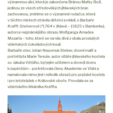
významnou ulici, která je zakončena Bránou Matky Boží,
jedinou ze všech středověkých jihlavských bran
zachovanou, zmíníme se o významné rodačce, která
v těchto místech strávila dětství a mládí,
o Barbaře
Krafft-Steinerové
(*1764 v Jihlavě – †1825 v Bamberku),
autorce nejznámějšího obrazu Wolfganga Amadea
Mozarta – toho, který se na nás dívá z obalu proslulých
vídeňských čokoládových koulí.
Barbařin otec Johan Nepomuk Steiner, dvorní malíř a
portrétista Marie Terezie, autor oltáře jihlavského kostela
sv. Jakuba Většího, byl jejím učitelem a dovedl dceru
k úspěchům – portrétovala členy Akademie ve Vídni a
namalovala mimo jiné i několik obrazů pro pražské kostely
i pro letohrádek v Královské oboře. Provdala se za
vídeňského lékárníka Kraffta.