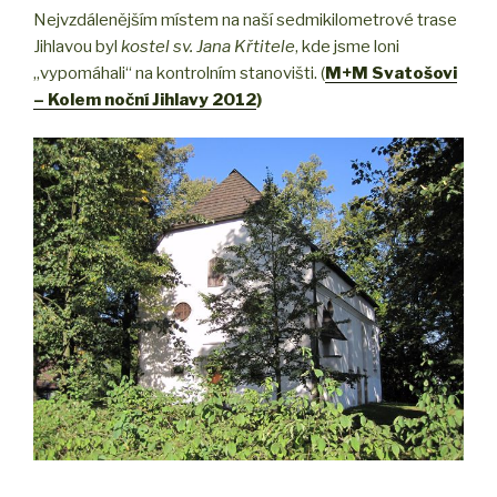
Nejvzdálenějším místem na naší sedmikilometrové trase
Jihlavou byl
kostel sv. Jana Křtitele
, kde jsme loni
„vypomáhali“ na kontrolním stanovišti. (
M+M Svatošovi
– Kolem noční Jihlavy 2012
)