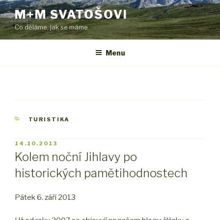
Přejít
M+M SVATOŠOVI
k
Co děláme, jak se máme
obsahu
webu
Menu
RUBRIKY
TURISTIKA
PUBLIKOVÁNO
14.10.2013
Kolem noční Jihlavy po
historických pamětihodnostech
Pátek 6. září 2013