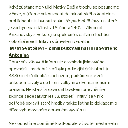
Když zůstaneme v ulici Matky Boží a trochu se posuneme
v čase, můžeme nakouknout do minoritského kostela a
prohlídnout si slavnou fresku
Přepadení Jihlavy
, na které
je zachycena událost z 19. února 1402 – Zikmund
Křižanovský z Rokštejna společně s dalšími šlechtici
z okolí přepadli Jihlavu s úmyslem vypálit ji.
(
M+M Svatošovi – Zimní putování na Horu Svatého
Antonína
)
Obraz nás zároveň informuje o vzhledu jihlavského
opevnění – hradební zeď byla podle zjištění historiků
4880 metrů dlouhá, s ochozem, parkánem se zdí,
příkopem a valy a se třemi velkými a dvěma menšími
branami. Nejstarší zpráva o jihlavském opevnění je
z konce šedesátých let 13. století – mluví se v ní o
potřebě opravit staré hradby, takže listina je dokladem o
dříve vybudovaném obranném systému.
Než opustíme poměrně krátkou, ale v životě města velmi