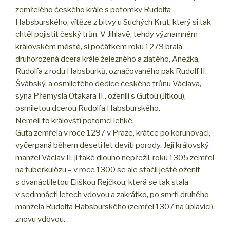
zemřelého českého krále s potomky Rudolfa
Habsburského, vítěze z bitvy u Suchých Krut, který si tak
chtěl pojistit český trůn. V Jihlavě, tehdy významném
královském městě, si počátkem roku 1279 brala
druhorozená dcera krále železného a zlatého, Anežka,
Rudolfa z rodu Habsburků, označovaného pak Rudolf II.
Švábský, a osmiletého dědice českého trůnu Václava,
syna Přemysla Otakara II., oženili s Gutou (Jitkou),
osmiletou dcerou Rudolfa Habsburského.
Neměli to královští potomci lehké.
Guta zemřela v roce 1297 v Praze, krátce po korunovaci,
vyčerpaná během deseti let devíti porody. Její královský
manžel Václav II. ji také dlouho nepřežil, roku 1305 zemřel
na tuberkulózu – v roce 1300 se ale stačil ještě oženit
s dvanáctiletou Eliškou Rejčkou, která se tak stala
v sedmnácti letech vdovou a zakrátko, po smrti druhého
manžela Rudolfa Habsburského (zemřel 1307 na úplavici),
znovu vdovou.