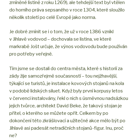
zmíněné listině z roku 1269), ale tehdejší text byl vtělen
do horního práva sepsaného v roce 1304, které sloužilo
několik století po celé Evropě jako norma.
Je dobré zmínit se i o tom, že už v roce 1386 vznikl
v Jihlavě vodovod – dochovala se listina, ve které
markrabě Jošt určuje, že výnos vodovodu bude používán
pro potřeby veřejné.
Tím jsme se dostali do centra města, které s historií za
zády žije samozřejmě současností – tou nejžhavější,
týkající se turistů, je instalace kovových stojanů na kola
v podobě lidských siluet. Když byly první korpusy letos
v červenci instalovány, řekl o nich s úsměvnou nadsázkou
jejich tvůrce, architekt David Beke, že takový stojan je
přítel, o kterého se můžete opřít. Celkem by po
dokončení této zkrášlovací a užitečné akce mělo být po
Jihlavě asi padesát netradičních stojanů-figur. Inu, proč
ne?