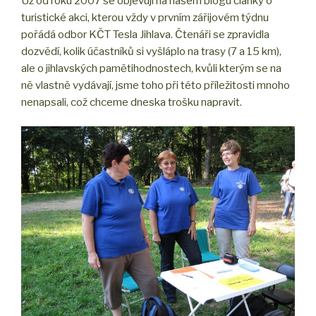
Už od roku 2007 se objevují na našem blogu články o
turistické akci, kterou vždy v prvním zářijovém týdnu
pořádá odbor KČT Tesla Jihlava. Čtenáři se zpravidla
dozvědí, kolik účastníků si vyšláplo na trasy (7 a 15 km),
ale o jihlavských pamětihodnostech, kvůli kterým se na
ně vlastně vydávají, jsme toho při této příležitosti mnoho
nenapsali, což chceme dneska trošku napravit.