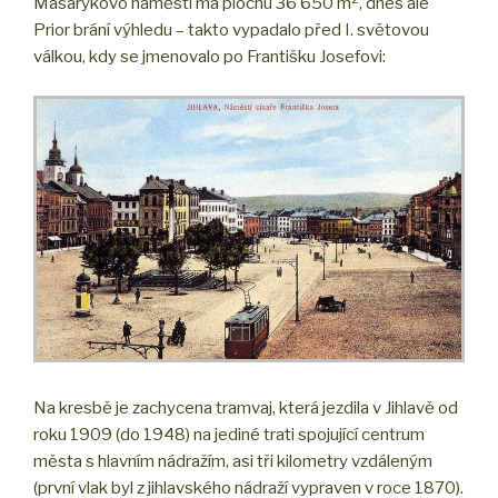
Masarykovo náměstí má plochu 36 650 m
, dnes ale
Prior brání výhledu – takto vypadalo před I. světovou
válkou, kdy se jmenovalo po Františku Josefovi:
Na kresbě je zachycena tramvaj, která jezdila v Jihlavě od
roku 1909 (do 1948) na jediné trati spojující centrum
města s hlavním nádražím, asi tři kilometry vzdáleným
(první vlak byl z jihlavského nádraží vypraven v roce 1870).