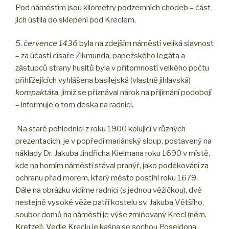
Pod náměstím jsou kilometry podzemních chodeb – část
jich ústila do sklepení pod Kreclem.
5. července 1436
byla na zdejším náměstí veliká slavnost
– za účasti císaře Zikmunda, papežského legáta a
zástupců strany husitů byla v přítomnosti velkého počtu
přihlížejících vyhlášena basilejská (vlastně jihlavská)
kompaktáta
, jimiž se přiznával nárok na přijímání podobojí
– informuje o tom deska na radnici.
Na staré pohlednici z roku 1900 kolující v různých
prezentacích, je v popředí mariánský sloup, postavený na
náklady Dr. Jakuba Jindřicha Kielmana roku 1690 v místě,
kde na horním náměstí stával pranýř, jako poděkování za
ochranu před morem, který město postihl roku 1679.
Dále na obrázku vidíme radnici (s jednou věžičkou), dvě
nestejně vysoké věže patří kostelu sv. Jakuba Většího,
soubor domů na náměstí je výše zmiňovaný Krecl (něm.
Kretzel). Vedle Kreclu je kašna se sochou Poseidona,