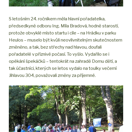
S letošním 24. ročníkem měla hlavní pořadatelka,
předsedkyně odboru Ing. Míla Bradová, hodně starostí,
protože obvyklé místo startu i cíle – na Hrádku v parku
Heulos – muselo být kvůli neovlivnitelným skutečnostem
změněno, a tak, bez střechy nad hlavou, doufali
pořadatelé v příznivé počasí. To vyšlo. Vydařilo se i
opékání špekáčků – tentokrát na zahradě Domu dětí, a
tak účastníci, kterých se letos vydalo na toulky večerní
Jihlavou 304, považovali změny za příjemné.