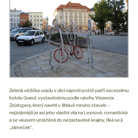
Zelená věžička vzadu v ulici naproti poště patří secesnímu
hotelu Grand, vystavěnému podle návrhu Vinzenze
Zeizingera, který navrhl v Jihlavě mnoho staveb –
nejznámější je asi jeho vlastní vila na Lesnově, romantická
a se vkusem umístěná do nezastavěné krajiny, říká se jí
„zámeček“.