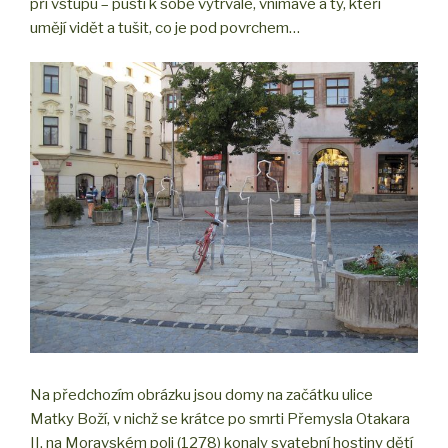
při vstupu – pustí k sobě vytrvalé, vnímavé a ty, kteří
umějí vidět a tušit, co je pod povrchem…
Na předchozím obrázku jsou domy na začátku ulice
Matky Boží, v nichž se krátce po smrti Přemysla Otakara
II. na Moravském poli (1278) konaly svatební hostiny dětí