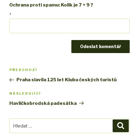
Ochrana proti spamu: Kolik je 7 + 9 ?
*
Navigace
PŘEDCHOZÍ
Předchozí
pro
příspěvek
Praha slavila 125 let Klubu českých turistů
příspěvek
NÁSLEDUJÍCÍ
Následující
příspěvek
Havlíčkobrodská padesátka
Hledat:
Hledán