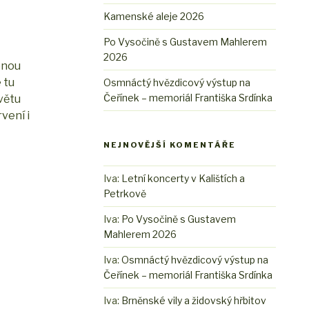
Kamenské aleje 2026
Po Vysočině s Gustavem Mahlerem
2026
venou
 tu
Osmnáctý hvězdicový výstup na
Čeřínek – memoriál Františka Srdínka
větu
vení i
NEJNOVĚJŠÍ KOMENTÁŘE
Iva
:
Letní koncerty v Kalištích a
Petrkově
Iva
:
Po Vysočině s Gustavem
Mahlerem 2026
Iva
:
Osmnáctý hvězdicový výstup na
Čeřínek – memoriál Františka Srdínka
Iva
:
Brněnské vily a židovský hřbitov