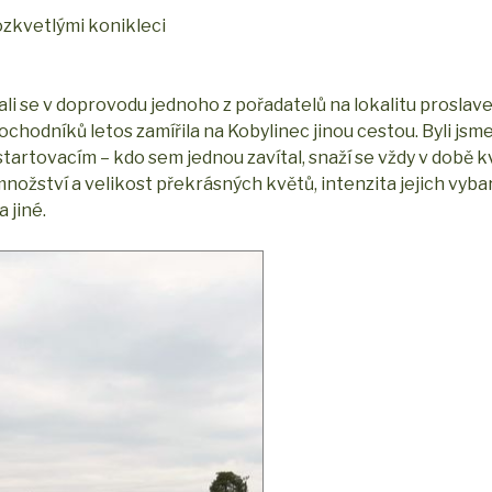
rozkvetlými konikleci
vydali se v doprovodu jednoho z pořadatelů na lokalitu prosla
hodníků letos zamířila na Kobylinec jinou cestou. Byli jsme
startovacím – kdo sem jednou zavítal, snaží se vždy v době k
množství a velikost překrásných květů, intenzita jejich vybar
 jiné.