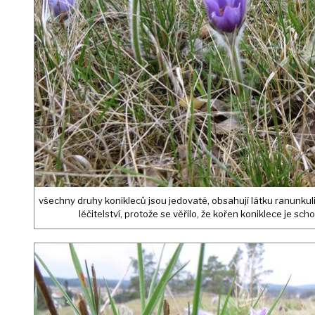
všechny druhy konikleců jsou jedovaté, obsahují látku ranunkulin
léčitelství, protože se věřilo, že kořen koniklece je 