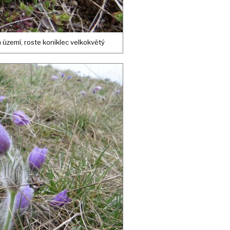
území, roste koniklec velkokvětý