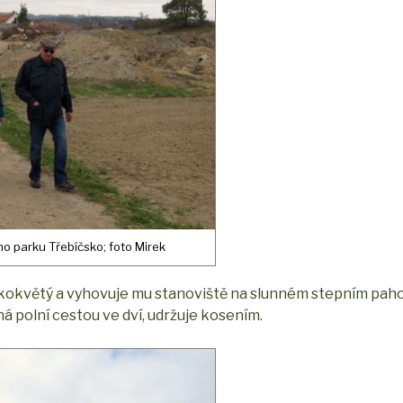
ho parku Třebíčsko; foto Mirek
velkokvětý a vyhovuje mu stanoviště na slunném stepním pah
ná polní cestou ve dví, udržuje kosením.