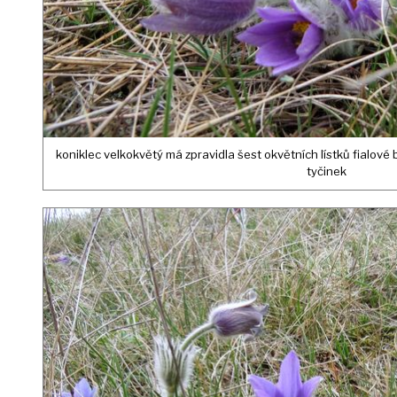
koniklec velkokvětý má zpravidla šest okvětních lístků fialové b
tyčinek