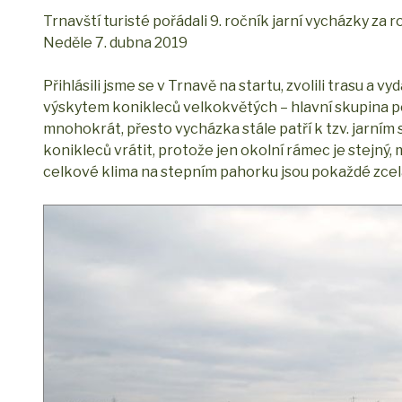
Trnavští turisté pořádali 9. ročník jarní vycházky za 
Neděle 7. dubna 2019
Přihlásili jsme se v Trnavě na startu, zvolili trasu a 
výskytem konikleců velkokvětých – hlavní skupina poc
mnohokrát, přesto vycházka stále patří k tzv. jarním 
konikleců vrátit, protože jen okolní rámec je stejný, 
celkové klima na stepním pahorku jsou pokaždé zcela