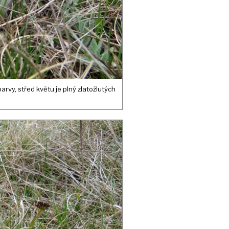
arvy, střed květu je plný zlatožlutých