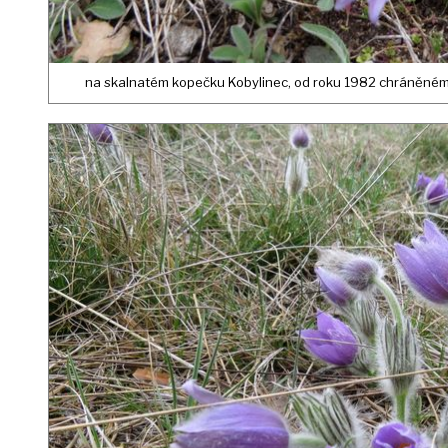
na skalnatém kopečku Kobylinec, od roku 1982 chráněném 