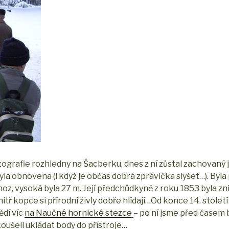
ografie rozhledny na Šacberku, dnes z ní zůstal zachovaný
yla obnovena (i když je občas dobrá zprávička slyšet…). Byl
oz, vysoká byla 27 m. Její předchůdkyně z roku 1853 byla zn
tř kopce si přírodní živly dobře hlídají…Od konce 14. století 
ědí víc
na Naučné hornické stezce
– po ní jsme před časem 
koušeli ukládat body do přístroje…