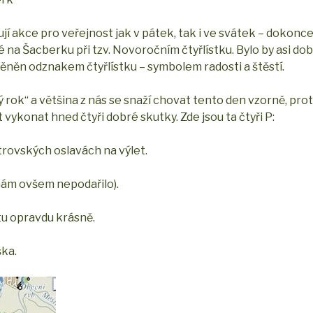
ují akce pro veřejnost jak v pátek, tak i ve svátek – dokonce 
té na Šacberku při tzv. Novoročním čtyřlístku. Bylo by asi dob
měněn odznakem čtyřlístku – symbolem radosti a štěstí.
lý rok“ a většina z nás se snaží chovat tento den vzorně, pro
t vykonat hned čtyři dobré skutky. Zde jsou ta čtyři P:
strovských oslavách na výlet.
 nám ovšem nepodařilo).
e tu opravdu krásně.
ška.