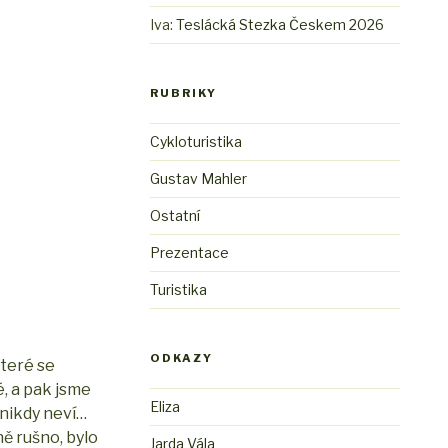
Iva
:
Teslácká Stezka Českem 2026
RUBRIKY
Cykloturistika
Gustav Mahler
Ostatní
Prezentace
Turistika
ODKAZY
které se
, a pak jsme
Eliza
 nikdy neví…
ě rušno, bylo
Jarda Vála