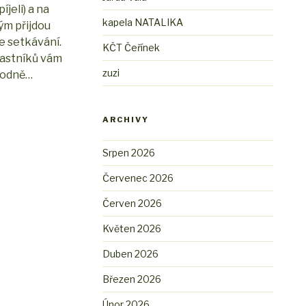
jeli) a na
kapela NATALIKA
ým přijdou
e setkávání.
KČT Čeřínek
účastníků vám
zuzi
 hodně…
ARCHIVY
Srpen 2026
Červenec 2026
Červen 2026
Květen 2026
Duben 2026
Březen 2026
Únor 2026