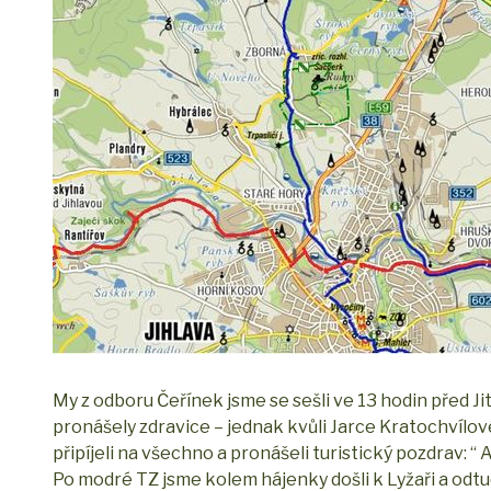
My z odboru Čeřínek jsme se sešli ve 13 hodin před Ji
pronášely zdravice – jednak kvůli Jarce Kratochvílo
připíjeli na všechno a pronášeli turistický pozdrav: “
Po modré TZ jsme kolem hájenky došli k Lyžaři a odtu