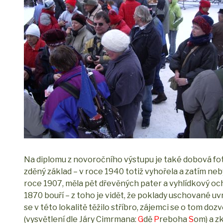
Na diplomu z novoročního výstupu je také dobová fot
zděný základ – v roce 1940 totiž vyhořela a zatím neb
roce 1907, měla pět dřevěných pater a vyhlídkový och
1870 bouří – z toho je vidět, že poklady uschované uvni
se v této lokalitě těžilo stříbro, zájemci se o tom dozv
(vysvětlení dle Járy Cimrmana:
G
dě
P
reboha
S
om) a z