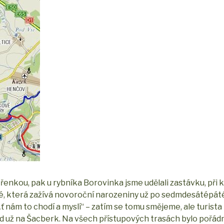
třenkou, pak u rybníka Borovinka jsme udělali zastávku, při 
vé, která zažívá novoroční narozeniny už po sedmdesátépáté
 Ať nám to chodí a myslí“ – zatím se tomu smějeme, ale turista
d už na Šacberk. Na všech přístupových trasách bylo pořádn