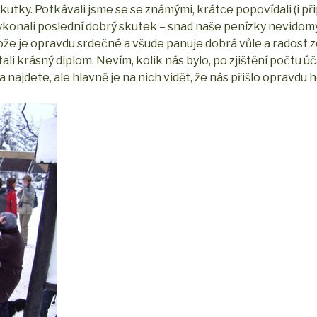
utky. Potkávali jsme se se známými, krátce popovídali (i připí
vykonali poslední dobrý skutek – snad naše penízky nevidom
že je opravdu srdečné a všude panuje dobrá vůle a radost z
ali krásný diplom. Nevím, kolik nás bylo, po zjištění počtu 
a najdete, ale hlavně je na nich vidět, že nás přišlo opravdu