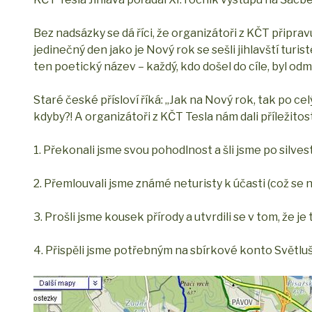
Bez nadsázky se dá říci, že organizátoři z KČT připrav
jedinečný den jako je Nový rok se sešli jihlavští turis
ten poetický název – každý, kdo došel do cíle, byl od
Staré české přísloví říká: „Jak na Nový rok, tak po ce
kdyby?! A organizátoři z KČT Tesla nám dali příležitos
1. Překonali jsme svou pohodlnost a šli jsme po silve
2. Přemlouvali jsme známé neturisty k účasti (což se
3. Prošli jsme kousek přírody a utvrdili se v tom, že j
4. Přispěli jsme potřebným na sbírkové konto Světlu