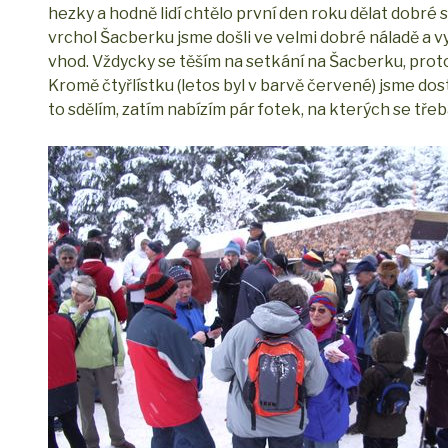
hezky a hodně lidí chtělo první den roku dělat dobré sk
vrchol Šacberku jsme došli ve velmi dobré náladě a 
vhod. Vždycky se těším na setkání na Šacberku, proto
Kromě čtyřlístku (letos byl v barvě červené) jsme dost
to sdělím, zatím nabízím pár fotek, na kterých se třeb