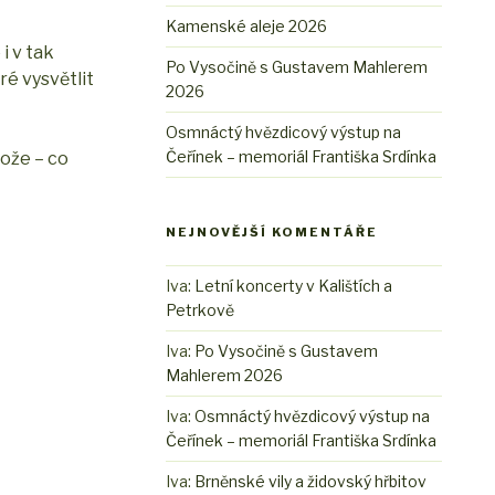
Kamenské aleje 2026
i v tak
Po Vysočině s Gustavem Mahlerem
ré vysvětlit
2026
Osmnáctý hvězdicový výstup na
Čeřínek – memoriál Františka Srdínka
tože – co
NEJNOVĚJŠÍ KOMENTÁŘE
Iva
:
Letní koncerty v Kalištích a
Petrkově
Iva
:
Po Vysočině s Gustavem
Mahlerem 2026
Iva
:
Osmnáctý hvězdicový výstup na
Čeřínek – memoriál Františka Srdínka
Iva
:
Brněnské vily a židovský hřbitov