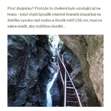
Proč zbojnicky? Protože to chvílemi bylo vzrušující až na
hranu – když chybí šprušlík (vlastně hranatá stupačka) na
žebříku vysoko nad vodou a člověk měří 156 cm, musí se
sakra snažit, aby nožičkou dosáhl…