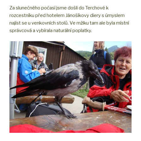
Za slunečného počasí jsme došli do Terchové k
rozcestníku před hotelem Jánošíkovy diery s úmyslem
najíst se u venkovních stolů. Ve mžiku tam ale byla místní
správcová a vybírala naturální poplatky.