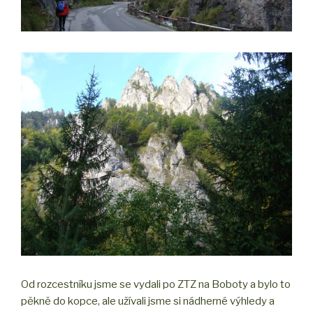
Od rozcestníku jsme se vydali po ZTZ na Boboty a bylo to
pěkně do kopce, ale užívali jsme si nádherné výhledy a