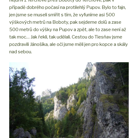
případě dobrého počasí na protilehlý Pupov. Bylo to fajn,
jen jsme se museli smířit s tím, že vyfuníme asi 500
výškových metrů na Boboty, pak sejdeme dolů a zase
500 metrů do výšky na Pupov a zpět, ale to zase není až
tak moc… Jak řekli, tak udělali. Cestou do Tiesňav jsme
pozdravili Jánošíka, ale oči jsme měli jen pro kopce a skály
nad sebou.