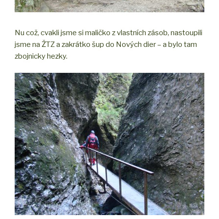
Nu což, cvakli jsme si maličko z vlastních zásob, nastoupili
jsme na ŽTZ a zakrátko šup do Nových dier – a bylo tam
zbojnicky hezky.