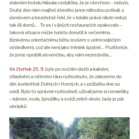
známém hotelu hlásala cedulička, že je otevřeno – nebylo.
Druhý den nám majitel, kterého jsme náhodou potkali, s
úsměvem a bezelstně řekl, že v lokále právě nikdo nebyl,
tak šli domů… To se i v jiných restauracích opakovalo –
taková situace může turistu donutit k večernímu
žíznivému orientačnímu běhu (ovšem s velmi nejistým
výsledkem), což ale není jako trénink špatné… Pozitivní je,
že jsme oprášili slovenčinu, aby nám nezrezivěla…
Ve čtvrtek 25. 9.
bylo po nočním dešti a kalném,
chladném a větrném ránu rozhodnuto, že zalezeme do
děr, konkrétně Dolných i Horných, a v průběhu dne se
uvidí. Bylo to správné rozhodnutí, užívali jsme si romantiky
– kámen, voda, šprušlíky a svěží zeleň okolo, tady je pár
obrázků: