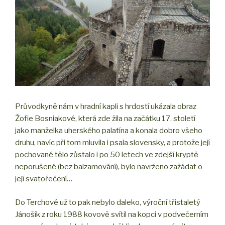
Průvodkyně nám v hradní kapli s hrdostí ukázala obraz
Žofie Bosniakové, která zde žila na začátku 17. století
jako manželka uherského palatína a konala dobro všeho
druhu, navíc při tom mluvila i psala slovensky, a protože její
pochované tělo zůstalo i po 50 letech ve zdejší kryptě
neporušené (bez balzamování), bylo navrženo zažádat o
její svatořečení…
Do Terchové už to pak nebylo daleko, výroční třistaletý
Jánošík z roku 1988 kovově svítil na kopci v podvečerním