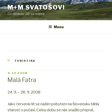
Přejít
M+M SVATOŠOVI
k
Co děláme, jak se máme
obsahu
webu
Menu
RUBRIKY
TURISTIKA
PUBLIKOVÁNO
4.10.2008
Malá Fatra
24. 9. – 28. 9. 2008
Jako červená nit se naším pobytem na Slovensku táhla
starost o počasí. Celou dobu se nás snažilo přeprat,