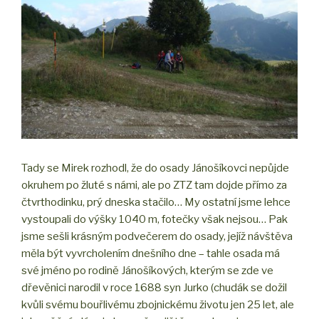
Tady se Mirek rozhodl, že do osady Jánošíkovci nepůjde
okruhem po žluté s námi, ale po ZTZ tam dojde přímo za
čtvrthodinku, prý dneska stačilo… My ostatní jsme lehce
vystoupali do výšky 1040 m, fotečky však nejsou… Pak
jsme sešli krásným podvečerem do osady, jejíž návštěva
měla být vyvrcholením dnešního dne – tahle osada má
své jméno po rodině Jánošíkových, kterým se zde ve
dřevěnici narodil v roce 1688 syn Jurko (chudák se dožil
kvůli svému bouřlivému zbojnickému životu jen 25 let, ale