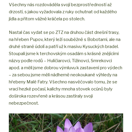
Všechny nás rozdováděla svojí bezprostředností až
drzostí, s jakou vyžadovala z ruky ochutnat od každého
jídla a přitom vážně kráčela po stolech.
Nastal čas vydat se po ZTZ na druhou část dnešní trasy,
na hřeben Pupov, který leží souběžně s Bobotami, ale na
druhé straně údolí a patří už k masivu Kysuckých bradel.
Stoupali jsme k terchovským osadám s krásně znějícími
názvy podle rodů – Huličiarovci, Tižinovci, Smrekovci
apod. a měli jsme dobrou výmluvu k zastavení pro výdech
– za sebou jsme měli nádherně neokoukané výhledy na
hřebeny Malé Fatry. Všechno nasvěčovalo tomu, že se
vrací hezké počasí, kalichy mnoha stovek ocúnů byly
doširoka rozevřené a krásou zastíraly svoji
nebezpečnost.