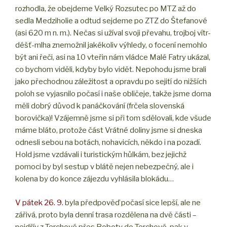
rozhodla, že obejdeme Velký Rozsutec po MTZ až do
sedla Medziholie a odtud sejdeme po ZTZ do Štefanové
(asi 620 m n. m.). Nečas si užíval svoji převahu, trojboj vítr-
déšť-mlha znemožnil jakékoliv výhledy, o focení nemohlo
být ani řeči, asi na 10 vteřin nám vládce Malé Fatry ukázal,
co bychom viděli, kdyby bylo vidět. Nepohodu jsme brali
jako přechodnou záležitost a opravdu po sejití do nižších
poloh se vyjasnilo počasí i naše obličeje, takže jsme doma
měli dobrý důvod k panáčkování (frčela slovenská
borovička)! Vzájemně jsme si při tom sdělovali, kde všude
máme bláto, protože část Vrátné doliny jsme si dneska
odnesli sebou na botách, nohavicích, někdo i na pozadí.
Hold jsme vzdávali i turistickým hůlkám, bez jejichž
pomoci by byl sestup v blátě nejen nebezpečný, ale i
kolena by do konce zájezdu vyhlásila blokádu…
V pátek 26. 9.
byla předpověď počasí sice lepší, ale ne
zářivá, proto byla denní trasa rozdělena na dvě části –
nejdřív z Terchové přes Boboty do Terchové, pak v