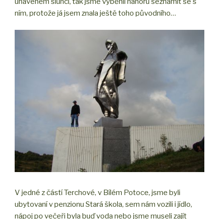
unaveném slunci, tak jsme vyběhli nahoru seznámit se s
ním, protože já jsem znala ještě toho původního…
V jedné z částí Terchové, v Bílém Potoce, jsme byli
ubytovaní v penzionu Stará škola, sem nám vozili i jídlo,
nápoj po večeři byla buď voda nebo jsme museli zajít