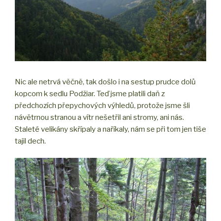
Nic ale netrvá věčně, tak došlo i na sestup prudce dolů
kopcom k sedlu Podžiar. Teď jsme platili daň z
předchozích přepychových výhledů, protože jsme šli
návětrnou stranou a vítr nešetřil ani stromy, ani nás.
Staleté velikány skřípaly a naříkaly, nám se při tom jen tiše
tajil dech.