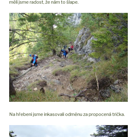
měli jsme radost, že nám to šlape.
Na hřebeni jsme inkasovali odměnu za propocená trička.