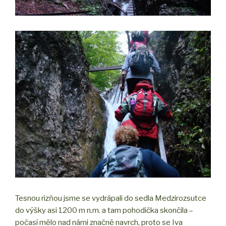
Tesnou rizňou jsme se vydrápali do sedla Medzirozsutce
do výšky asi 1200 m n.m. a tam pohodička skončila –
počasí mělo nad námi značně navrch, proto se Iva