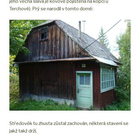
jeho věčná sláva je kovově pojištěna na kopci u
Terchové). Prý se narodil v tomto domě:
Středověk tu zhusta zůstal zachován, některá stavení se
jakž takž drží,