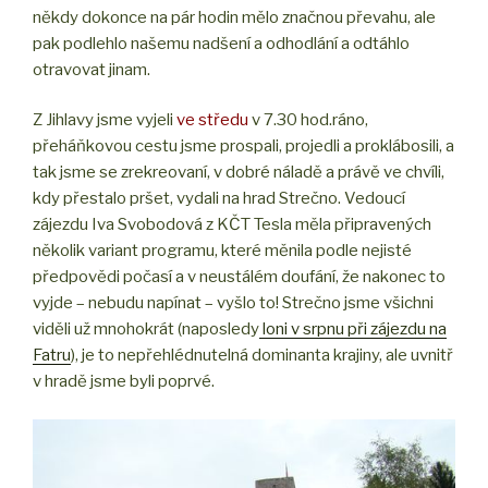
někdy dokonce na pár hodin mělo značnou převahu, ale
pak podlehlo našemu nadšení a odhodlání a odtáhlo
otravovat jinam.
Z Jihlavy jsme vyjeli
ve středu
v 7.30 hod.ráno,
přeháňkovou cestu jsme prospali, projedli a proklábosili, a
tak jsme se zrekreovaní, v dobré náladě a právě ve chvíli,
kdy přestalo pršet, vydali na hrad Strečno. Vedoucí
zájezdu Iva Svobodová z KČT Tesla měla připravených
několik variant programu, které měnila podle nejisté
předpovědi počasí a v neustálém doufání, že nakonec to
vyjde – nebudu napínat – vyšlo to! Strečno jsme všichni
viděli už mnohokrát (naposledy
loni v srpnu při zájezdu na
Fatru
), je to nepřehlédnutelná dominanta krajiny, ale uvnitř
v hradě jsme byli poprvé.