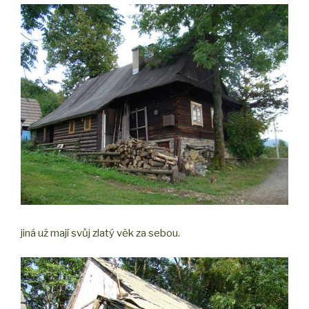
jiná už mají svůj zlatý věk za sebou.