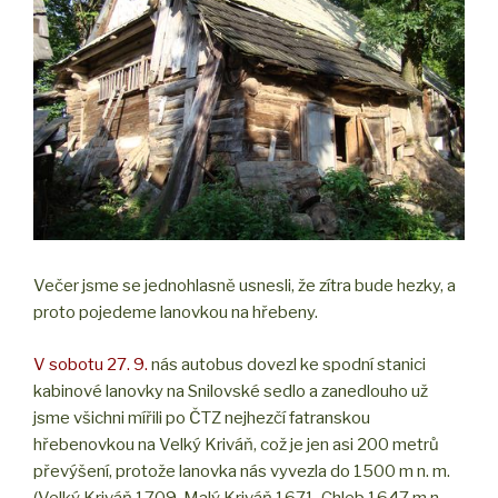
Večer jsme se jednohlasně usnesli, že zítra bude hezky, a
proto pojedeme lanovkou na hřebeny.
V sobotu 27. 9.
nás autobus dovezl ke spodní stanici
kabinové lanovky na Snilovské sedlo a zanedlouho už
jsme všichni mířili po ČTZ nejhezčí fatranskou
hřebenovkou na Velký Kriváň, což je jen asi 200 metrů
převýšení, protože lanovka nás vyvezla do 1500 m n. m.
(Velký Kriváň 1709, Malý Kriváň 1671, Chleb 1647 m n.