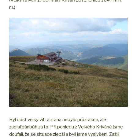
m.)
Byl dost velký vítr a zrána nebylo průzračně, ale
zaplaťpánbůh za to. Při pohledu z Velkého Kriváně jsme
doufali, že se situace zlepší a byli jsme vyslyšeni. Zažili