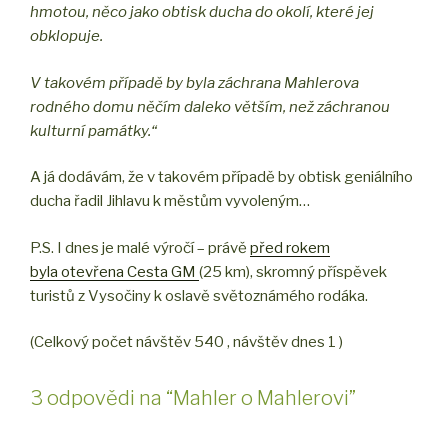
hmotou, něco jako obtisk ducha do okolí, které jej
obklopuje.
V takovém případě by byla záchrana Mahlerova
rodného domu něčím daleko větším, než záchranou
kulturní památky.“
A já dodávám, že v takovém případě by obtisk geniálního
ducha řadil Jihlavu k městům vyvoleným…
P.S. I dnes je malé výročí – právě
před rokem
byla otevřena Cesta GM
(25 km), skromný příspěvek
turistů z Vysočiny k oslavě světoznámého rodáka.
(Celkový počet návštěv 540 , návštěv dnes 1 )
3 odpovědi na “Mahler o Mahlerovi”