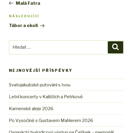
příspěvek
Malá Fatra
příspěvek
NÁSLEDUJÍCÍ
Následující
příspěvek
Tábor a okolí
Hledat:
Hledán
NEJNOVĚJŠÍ PŘÍSPĚVKY
Svatojakubské putování s Ivou
Letní koncerty v Kalištích a Petrkově
Kamenské aleje 2026
Po Vysočině s Gustavem Mahlerem 2026
Osmnáctý hvězdicový výstup na Čeřínek – memoriál