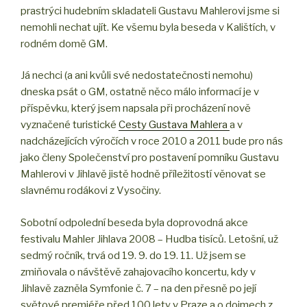
prastrýci hudebním skladateli Gustavu Mahlerovi jsme si
nemohli nechat ujít. Ke všemu byla beseda v Kalištích, v
rodném domě GM.
Já nechci (a ani kvůli své nedostatečnosti nemohu)
dneska psát o GM, ostatně něco málo informací je v
příspěvku, který jsem napsala při procházení nově
vyznačené turistické
Cesty Gustava Mahlera
a v
nadcházejících výročích v roce 2010 a 2011 bude pro nás
jako členy Společenství pro postavení pomníku Gustavu
Mahlerovi v Jihlavě jistě hodně příležitostí věnovat se
slavnému rodákovi z Vysočiny.
Sobotní odpolední beseda byla doprovodná akce
festivalu Mahler Jihlava 2008 – Hudba tisíců. Letošní, už
sedmý ročník, trvá od 19. 9. do 19. 11. Už jsem se
zmiňovala o návštěvě zahajovacího koncertu, kdy v
Jihlavě zazněla Symfonie č. 7 – na den přesně po její
světové premiéře před 100 lety v Praze a o dojmech z