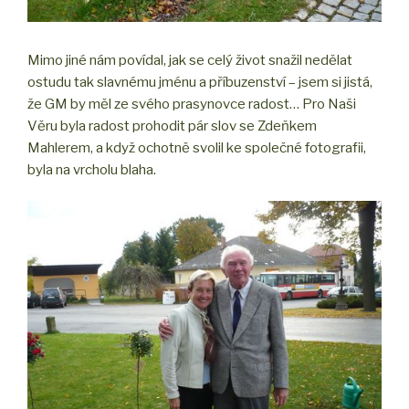
Mimo jiné nám povídal, jak se celý život snažil nedělat
ostudu tak slavnému jménu a příbuzenství – jsem si jistá,
že GM by měl ze svého prasynovce radost… Pro Naši
Věru byla radost prohodit pár slov se Zdeňkem
Mahlerem, a když ochotně svolil ke společné fotografii,
byla na vrcholu blaha.