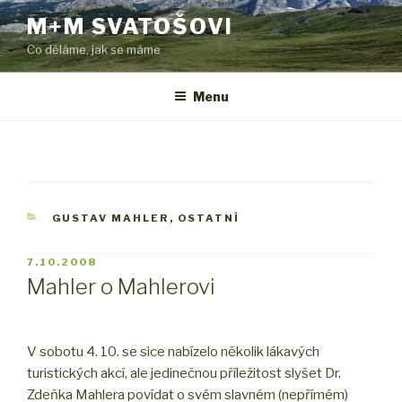
Přejít
M+M SVATOŠOVI
k
Co děláme, jak se máme
obsahu
webu
Menu
RUBRIKY
GUSTAV MAHLER
,
OSTATNÍ
PUBLIKOVÁNO
7.10.2008
Mahler o Mahlerovi
V sobotu 4. 10. se sice nabízelo několik lákavých
turistických akcí, ale jedinečnou příležitost slyšet Dr.
Zdeňka Mahlera povídat o svém slavném (nepřímém)