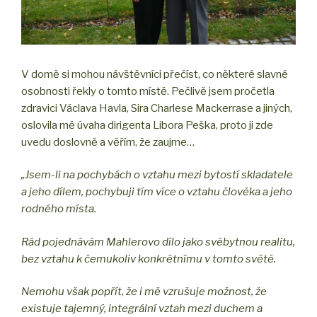
V domě si mohou návštěvníci přečíst, co některé slavné
osobnosti řekly o tomto místě. Pečlivě jsem pročetla
zdravici Václava Havla, Sira Charlese Mackerrase a jiných,
oslovila mě úvaha dirigenta Libora Peška, proto ji zde
uvedu doslovně a věřím, že zaujme…
„Jsem-li na pochybách o vztahu mezi bytostí skladatele
a jeho dílem, pochybuji tím více o vztahu člověka a jeho
rodného místa.
Rád pojednávám Mahlerovo dílo jako svébytnou realitu,
bez vztahu k čemukoliv konkrétnímu v tomto světě.
Nemohu však popřít, že i mě vzrušuje možnost, že
existuje tajemný, integrální vztah mezi duchem a