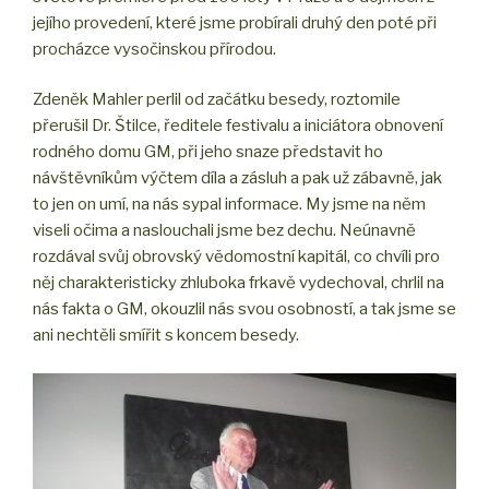
jejího provedení, které jsme probírali druhý den poté při
procházce vysočinskou přírodou.
Zdeněk Mahler perlil od začátku besedy, roztomile
přerušil Dr. Štilce, ředitele festivalu a iniciátora obnovení
rodného domu GM, při jeho snaze představit ho
návštěvníkům výčtem díla a zásluh a pak už zábavně, jak
to jen on umí, na nás sypal informace. My jsme na něm
viseli očima a naslouchali jsme bez dechu. Neúnavně
rozdával svůj obrovský vědomostní kapitál, co chvíli pro
něj charakteristicky zhluboka frkavě vydechoval, chrlil na
nás fakta o GM, okouzlil nás svou osobností, a tak jsme se
ani nechtěli smířit s koncem besedy.